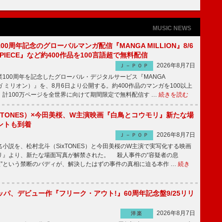
MUSIC NEWS
00周年記念のグローバルマンガ配信『MANGA MILLION』8/6
 PIECE』など約400作品を100言語超で無料配信
2026年8月7日
Ｊ－ＰＯＰ
100周年を記念したグローバル・デジタルサービス『MANGA
マンガ ミリオン）』を、8月6日より公開する。約400作品のマンガを100以上
、計100万ページを全世界に向けて期間限定で無料配信す …
続きを読む
xTONES）×今田美桜、W主演映画『白鳥とコウモリ』新たな場
ントも到着
2026年8月7日
Ｊ－ＰＯＰ
説を、松村北斗（SixTONES）と今田美桜のW主演で実写化する映画
リ』より、新たな場面写真が解禁された。 殺人事件の“容疑者の息
娘”という禁断のバディが、解決したはずの事件の真相に迫る本作 …
続き
パ、デビュー作『フリーク・アウト!』60周年記念盤9/25リリ
2026年8月7日
洋楽