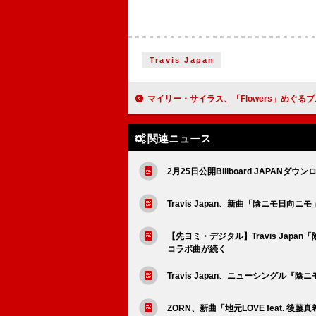
Travis Japan
マイリー・サイラス、「Flowers」めぐるブルーノ・マーズ楽曲との訴訟棄却を要請「こうした言葉は誰かが所
関連ニュース
2月25日公開Billboard JAPANダウ
Travis Japan、新曲「陰ニモ日向ニ
【先ヨミ・デジタル】Travis Japa
コラボ曲が続く
Travis Japan、ニューシングル
ZORN、新曲「地元LOVE feat.