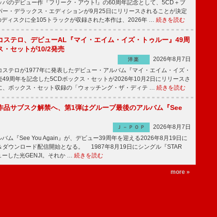
パのデビュー作『フリーク・アウト!』の60周年記念として、5CD＋ブ
パー・デラックス・エディションが9月25日にリリースされることが決定
ディスクに全105トラックが収録された本作は、2026年 …
続きを読む
コステロ、デビューAL『マイ・エイム・イズ・トゥルー』49周
・セットが10/2発売
2026年8月7日
洋楽
ステロが1977年に発表したデビュー・アルバム『マイ・エイム・イズ・
49周年を記念した5CDボックス・セットが2026年10月2日にリリースさ
に、ボックス・セット収録の「ウォッチング・ザ・ディテ …
続きを読む
全作品サブスク解禁へ、第1弾はグループ最後のアルバム『See
2026年8月7日
Ｊ－ＰＯＰ
バム『See You Again』が、デビュー39周年を迎える2026年8月19日に
ダウンロード配信開始となる。 1987年8月19日にシングル『STAR
ューした光GENJI。それか …
続きを読む
more »