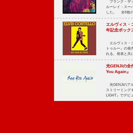
フランク・ザッ
ルーレイ・スー
した。 全6枚の
エルヴィス・
年記念ボックス
エルヴィス・コ
トゥルー』の発売
れる。発表と共
光GENJIの
You Again』
光GENJIのアル
ストリーミング＆
LIGHT』でデビ