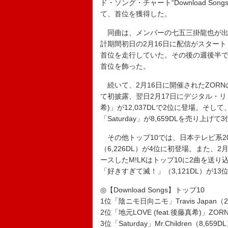
ド・ソング・チャート“Download Song
て、首位を獲得した。
同曲は、メンバーの七五三掛龍也が出
計期間初日の2月16日に配信がスタートし
首位を走行していた。その後の週後半でも
首位を飾った。
続いて、2月16日に開催されたZORNの日本武道館
て初披露、翌日2月17日にデジタル・リリ
希)」が12,037DLで2位に登場。そして
「Saturday」が8,659DLを売り上げ
その他トップ10では、日本テレビ系20
（6,226DL）が4位に初登場。また、2
ースしたM!LKはトップ10に2曲を送り
「好きすぎて滅！」（3,121DL）が1
◎【Download Songs】トップ10
1位「陰ニモ日向ニモ」Travis Japan（2
2位「地元LOVE (feat.後藤真希)」ZORN
3位「Saturday」Mr.Children（8,659D