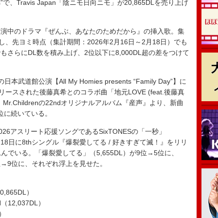
s”で、Travis Japan「陰ニモ日向ニモ」が20,865DLを売り上げ
演中のドラマ『ぜんぶ、あなたのためだから』の挿入歌。集
、先ヨミ時点（集計期間：2026年2月16日～2月18日）でも
さらにDL数を積み上げ、2位以下に8,000DL超の差をつけて
公演【All My Homies presents “Family Day”】に
ースされた後藤真希とのコラボ曲「地元LOVE (feat.後藤真
、Mr.Childrenの22ndオリジナルアルバム『産声』より、新曲
て3位に続いている。
26アスリート応援ソングであるSixTONESの「一秒」
月18日に8thシングル『爆裂愛してる / 好きすぎて滅！』をリリ
込んでいる。「爆裂愛してる」（5,655DL）が9位→5位に、
3位→9位に、それぞれ浮上を見せた。
0,865DL）
（12,037DL）
L）