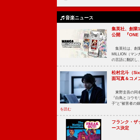
音楽ニュース
集英社、創業1
公開 『ONE
集英社は、創業
MILLION（
の言語に翻訳し
松村北斗（Si
面写真＆コメ
東野圭吾の同名小
『白鳥とコウモ
子”と“被害者の
を読む
フランク・ザッ
ース決定