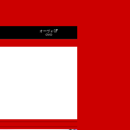
オーヴォ
OVO