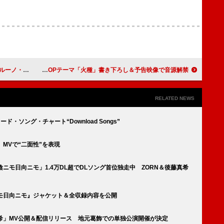
有できるものではない」
キタニタツヤ、TVアニメ『日本三國』OPテーマ「火種」書き下ろし＆予告映像で音源解禁
RELATED NEWS
ンロード・ソング・チャート“Download Songs”
モ」MVで“二面性”を表現
n「陰ニモ日向ニモ」1.4万DL超でDLソング首位独走中 ZORN＆後藤真希
『陰ニモ日向ニモ』ジャケット＆全収録内容を公開
 後藤真希」MV公開＆配信リリース 地元葛飾での単独公演開催が決定