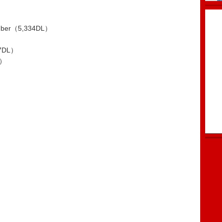
r（5,334DL）
87DL）
L）
）