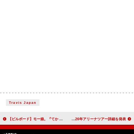
Travis Japan
【ビルボード】モー娘。『てか HAPPYのHAPPY！／私のラミンタッチオーネ（Lamentazione）』10万枚でシングル1位
BUMP OF CHICKEN、2026年アリーナツアー詳細を発表