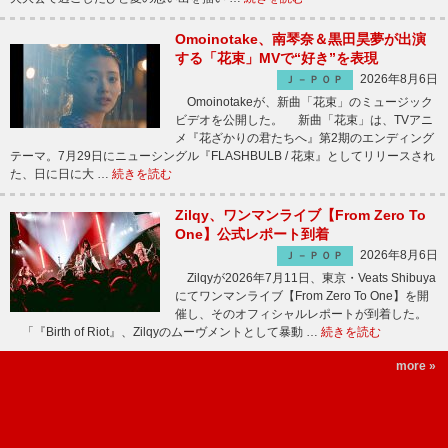
Omoinotake、南琴奈＆黒田昊夢が出演
する「花束」MVで“好き”を表現
2026年8月6日
Ｊ－ＰＯＰ
Omoinotakeが、新曲「花束」のミュージック
ビデオを公開した。 新曲「花束」は、TVアニ
メ『花ざかりの君たちへ』第2期のエンディング
テーマ。7月29日にニューシングル『FLASHBULB / 花束』としてリリースされ
た、日に日に大 …
続きを読む
Zilqy、ワンマンライブ【From Zero To
One】公式レポート到着
2026年8月6日
Ｊ－ＰＯＰ
Zilqyが2026年7月11日、東京・Veats Shibuya
にてワンマンライブ【From Zero To One】を開
催し、そのオフィシャルレポートが到着した。
「『Birth of Riot』、Zilqyのムーヴメントとして暴動 …
続きを読む
more »