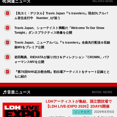
関連ニュース
RELATED NEWS
【先ヨミ・デジタル】Travis Japan『’s travelers』現在DLアルバ
ム首位走行中 Number_iが追う
Travis Japan、ショーテイスト満載の「Welcome To Our Show
Tonight」ダンスプラクティス映像を公開
Travis Japan、ニューアルバム『’s travelers』全曲先行配信＆収録
曲MVをプレミア公開
岩田剛典、RIEHATAが振り付け＆ディレクション「CROWN」パフ
ォーマンスMVを公開
『第76回NHK紅白歌合戦』初出場アーティストをチャート記録とと
もに紹介
音楽ニュース
MUSIC NEWS
LDHアーティストが集結、国立競技場で
【LDH LIVE-EXPO 2026】2DAYS開催
2026年8月6日
Ｊ－ＰＯＰ