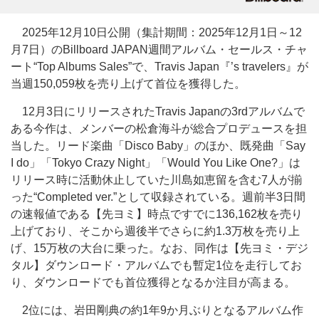
2025年12月10日公開（集計期間：2025年12月1日～12
月7日）のBillboard JAPAN週間アルバム・セールス・チャ
ート“Top Albums Sales”で、Travis Japan『’s travelers』が
当週150,059枚を売り上げて首位を獲得した。
12月3日にリリースされたTravis Japanの3rdアルバムで
ある今作は、メンバーの松倉海斗が総合プロデュースを担
当した。リード楽曲「Disco Baby」のほか、既発曲「Say
I do」「Tokyo Crazy Night」「Would You Like One?」は
リリース時に活動休止していた川島如恵留を含む7人が揃
った“Completed ver.”として収録されている。週前半3日間
の速報値である【先ヨミ】時点ですでに136,162枚を売り
上げており、そこから週後半でさらに約1.3万枚を売り上
げ、15万枚の大台に乗った。なお、同作は【先ヨミ・デジ
タル】ダウンロード・アルバムでも暫定1位を走行してお
り、ダウンロードでも首位獲得となるか注目が高まる。
2位には、岩田剛典の約1年9か月ぶりとなるアルバム作