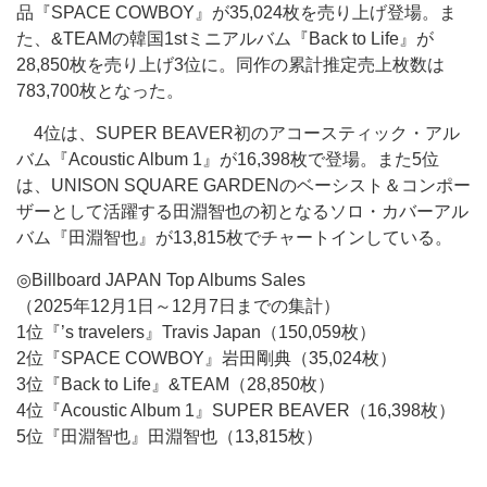
品『SPACE COWBOY』が35,024枚を売り上げ登場。ま
た、&TEAMの韓国1stミニアルバム『Back to Life』が
28,850枚を売り上げ3位に。同作の累計推定売上枚数は
783,700枚となった。
4位は、SUPER BEAVER初のアコースティック・アル
バム『Acoustic Album 1』が16,398枚で登場。また5位
は、UNISON SQUARE GARDENのベーシスト＆コンポー
ザーとして活躍する田淵智也の初となるソロ・カバーアル
バム『田淵智也』が13,815枚でチャートインしている。
◎Billboard JAPAN Top Albums Sales
（2025年12月1日～12月7日までの集計）
1位『’s travelers』Travis Japan（150,059枚）
2位『SPACE COWBOY』岩田剛典（35,024枚）
3位『Back to Life』&TEAM（28,850枚）
4位『Acoustic Album 1』SUPER BEAVER（16,398枚）
5位『田淵智也』田淵智也（13,815枚）