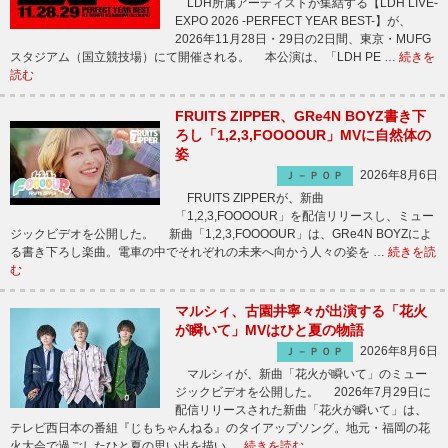
LDH所属アーティストが集結する【LDH LIVE-
EXPO 2026 -PERFECT YEAR BEST-】が、
2026年11月28日・29日の2日間、東京・MUFG
スタジアム（国立競技場）にて開催される。 本公演は、「LDH PE …
続きを
読む
FRUITS ZIPPER、GRe4N BOYZ書き下
ろし「1,2,3,FOOOOUR」MVに自然体の
姿
2026年8月6日
Ｊ－ＰＯＰ
FRUITS ZIPPERが、新曲
「1,2,3,FOOOOUR」を配信リリースし、ミュー
ジックビデオを公開した。 新曲「1,2,3,FOOOOUR」は、GRe4N BOYZによ
る書き下ろし楽曲。電車の中でそれぞれの未来へ向かう人々の姿を …
続きを読
む
マルシィ、古園井寧々が出演する「花火
が瞬いて」MVはひと夏の物語
2026年8月6日
Ｊ－ＰＯＰ
マルシィが、新曲「花火が瞬いて」のミュー
ジックビデオを公開した。 2026年7月29日に
配信リリースされた新曲「花火が瞬いて」は、
テレビ西日本の番組『じもちゃんねる』のタイアップソング。地元・福岡の花
火大会で過ごしたひと夏の思い出を描い …
続きを読む