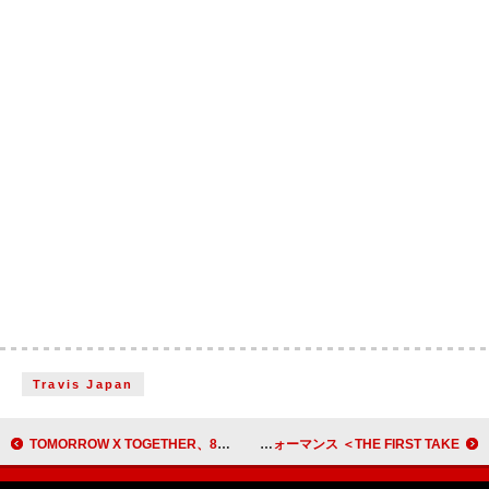
Travis Japan
TOMORROW X TOGETHER、8thミニアルバムのプロモーションスケジュールを公開
miwa、桜への想いを乗せた新曲「桜みたいな恋なんだ」メディア初パフォーマンス ＜THE FIRST TAKE＞