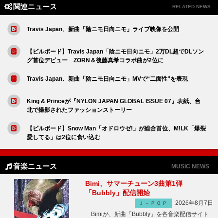
関連ニュース
RELATED NEWS
Travis Japan、新曲「陰ニモ日向ニモ」ライブ映像を公開
【ビルボード】Travis Japan「陰ニモ日向ニモ」2万DL超でDLソン
グ首位デビュー ZORN＆後藤真希コラボ曲が2位に
Travis Japan、新曲「陰ニモ日向ニモ」MVで“二面性”を表現
King & Princeが『NYLON JAPAN GLOBAL ISSUE 07』表紙、台
北で撮影されたファッションストーリー
【ビルボード】Snow Man「オドロウゼ!」が総合首位、M!LK「爆裂
愛してる」は2位に食い込む
音楽ニュース
MUSIC NEWS
Bimi、サマーチューン3曲第1弾
「Bubbly」配信開始
2026年8月7日
Ｊ－ＰＯＰ
Bimiが、新曲「Bubbly」を各音楽配信サイト