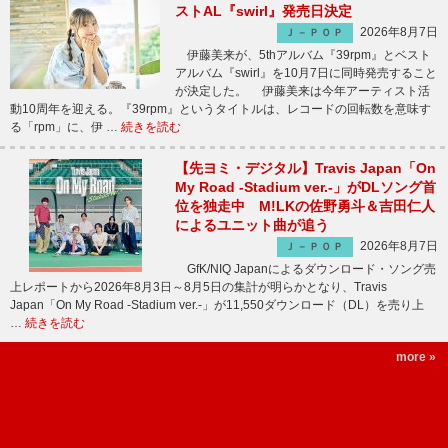
ストAL『swirl』発売日決定
2026年8月7日
Ｊ－ＰＯＰ
伊藤美来が、5thアルバム『39rpm』とベスト
アルバム『swirl』を10月7日に同時発売すること
が決定した。 伊藤美来は今年アーティスト活
動10周年を迎える。『39rpm』というタイトルは、レコードの回転数を意味す
る「rpm」に、伊 …
続きを読む
【先ヨミ・デジタル】Travis Japan「On
My Road -Stadium ver.-」がDLソング首
位を独走中 M!LKの佐野勇斗＆吉田仁人
によるユニット曲が追う
2026年8月7日
Ｊ－ＰＯＰ
GfK/NIQ Japanによるダウンロード・ソング売
上レポートから2026年8月3日～8月5日の集計が明らかとなり、Travis
Japan「On My Road -Stadium ver.-」が11,550ダウンロード（DL）を売り上
…
続きを読む
more »