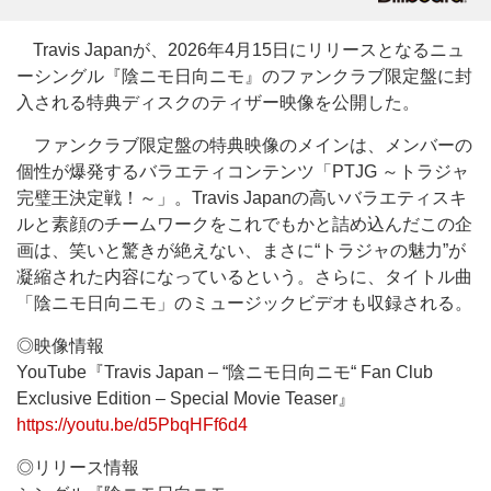
Travis Japanが、2026年4月15日にリリースとなるニュ
ーシングル『陰ニモ日向ニモ』のファンクラブ限定盤に封
入される特典ディスクのティザー映像を公開した。
ファンクラブ限定盤の特典映像のメインは、メンバーの
個性が爆発するバラエティコンテンツ「PTJG ～トラジャ
完璧王決定戦！～」。Travis Japanの高いバラエティスキ
ルと素顔のチームワークをこれでもかと詰め込んだこの企
画は、笑いと驚きが絶えない、まさに“トラジャの魅力”が
凝縮された内容になっているという。さらに、タイトル曲
「陰ニモ日向ニモ」のミュージックビデオも収録される。
◎映像情報
YouTube『Travis Japan – “陰ニモ日向ニモ“ Fan Club
Exclusive Edition – Special Movie Teaser』
https://youtu.be/d5PbqHFf6d4
◎リリース情報