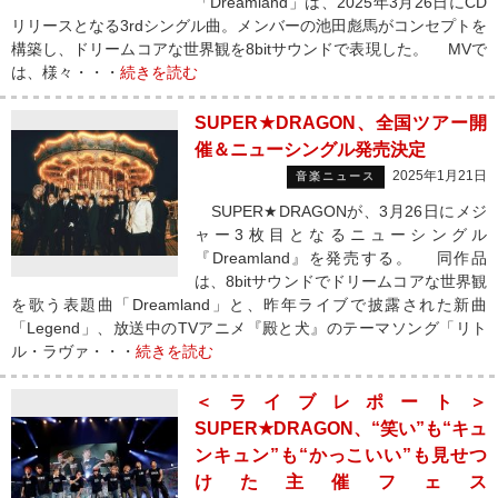
「Dreamland」は、2025年3月26日にCD
リリースとなる3rdシングル曲。メンバーの池田彪馬がコンセプトを
構築し、ドリームコアな世界観を8bitサウンドで表現した。 MVで
は、様々・・・
続きを読む
SUPER★DRAGON、全国ツアー開
催＆ニューシングル発売決定
2025年1月21日
音楽ニュース
SUPER★DRAGONが、3月26日にメジ
ャー3枚目となるニューシングル
『Dreamland』を発売する。 同作品
は、8bitサウンドでドリームコアな世界観
を歌う表題曲「Dreamland」と、昨年ライブで披露された新曲
「Legend」、放送中のTVアニメ『殿と犬』のテーマソング「リト
ル・ラヴァ・・・
続きを読む
＜ライブレポート＞
SUPER★DRAGON、“笑い”も“キュ
ンキュン”も“かっこいい”も見せつ
けた主催フェス