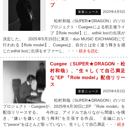
ブ
2025年4月5日
音楽ニュース
松村和哉（SUPER★DRAGON）のソロ
プロジェクト・Cuegeeによる初主催ライ
ブ【Role model】に、edhiii boiの出演が
決定した。 2025年5月15日に東京・duo MUSIC EXCHANGEにて
行われる【Role model】。Cuegeeは、自分とは全く違う輝きを感
じたedhiii boiに出演をオファーし、・・・
続きを読む
Cuegee（SUPER★DRAGON・松
村和哉）、“生々しくて自己満足
な”EP 『Role model』配信リリー
ス
2025年4月2日
音楽ニュース
松村和哉（SUPER★DRAGON）のソロ
プロジェクト・Cuegeeが、2025年4月30日にEP 『Role model』を
配信リリースする。 今作は、アイドルでありながら間違いを嘆
き、“嫌いを嫌いと歌う権利”を主張する作品。「全編におい
て“peace”をほとんど歌っていない、生々しくて自己満足・・・
続き