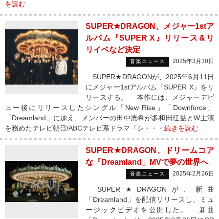
を読む
SUPER★DRAGON、メジャー1stア
ルバム『SUPER X』リリース＆リ
リイベなど決定
2025年3月30日
音楽ニュース
SUPER★DRAGONが、2025年6月11日
にメジャー1stアルバム『SUPER X』をリ
リースする。 本作には、メジャーデビ
ュー後にリリースしたシングル「New Rise」「Downforce」
「Dreamland」に加え、メンバーの田中洸希が多和田任益とW主演
を務めたテレビ朝日/ABCテレビ系ドラマ『シ・・・
続きを読む
SUPER★DRAGON、ドリームコア
な「Dreamland」MVで夢の世界へ
2025年2月26日
音楽ニュース
SUPER★DRAGONが、新曲
「Dreamland」を配信リリースし、ミュ
ージックビデオを公開した。 新曲