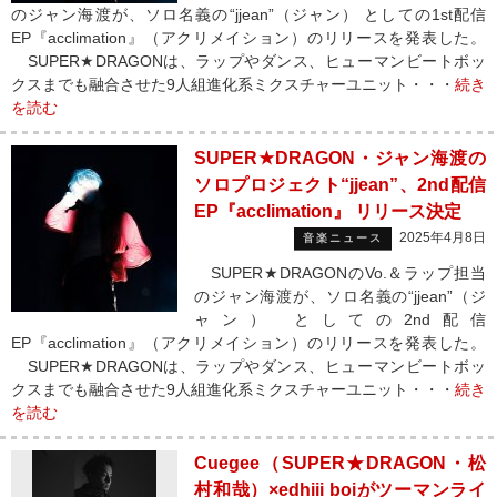
のジャン海渡が、ソロ名義の“jjean”（ジャン） としての1st配信
EP『acclimation』（アクリメイション）のリリースを発表した。
SUPER★DRAGONは、ラップやダンス、ヒューマンビートボッ
クスまでも融合させた9人組進化系ミクスチャーユニット・・・
続き
を読む
SUPER★DRAGON・ジャン海渡の
ソロプロジェクト“jjean”、2nd配信
EP『acclimation』 リリース決定
2025年4月8日
音楽ニュース
SUPER★DRAGONのVo.＆ラップ担当
のジャン海渡が、ソロ名義の“jjean”（ジ
ャン） としての2nd配信
EP『acclimation』（アクリメイション）のリリースを発表した。
SUPER★DRAGONは、ラップやダンス、ヒューマンビートボッ
クスまでも融合させた9人組進化系ミクスチャーユニット・・・
続き
を読む
Cuegee（SUPER★DRAGON・松
村和哉）×edhiii boiがツーマンライ