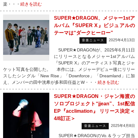
楽・・・
続きを読む
SUPER★DRAGON、メジャー1stア
ルバム『SUPER X』ビジュアルの
テーマは“ダークヒーロー”
2025年4月13日
音楽ニュース
SUPER★DRAGONが、2025年6月11日
にリリースとなるメジャー1stアルバム
『SUPER X』のアーティスト写真とジャ
ケット写真を公開した。 本作には、メジャーデビュー後にリリー
スしたシングル「New Rise」「Downforce」「Dreamland」に加
え、メンバーの田中洸希が多和田任益とW・・・
続きを読む
SUPER★DRAGON・ジャン海渡の
ソロプロジェクト“jjean”、1st配信
EP『acclimation』 リリース決定＜
4/8訂正＞
2025年4月8日
音楽ニュース
SUPER★DRAGONのVo.＆ラップ担当