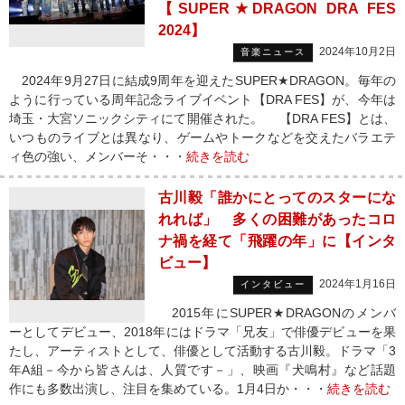
【SUPER★DRAGON DRA FES
2024】
2024年10月2日
音楽ニュース
2024年9月27日に結成9周年を迎えたSUPER★DRAGON。毎年の
ように行っている周年記念ライブイベント【DRA FES】が、今年は
埼玉・大宮ソニックシティにて開催された。 【DRA FES】とは、
いつものライブとは異なり、ゲームやトークなどを交えたバラエテ
ィ色の強い、メンバーそ・・・
続きを読む
古川毅「誰かにとってのスターにな
れれば」 多くの困難があったコロ
ナ禍を経て「飛躍の年」に【インタ
ビュー】
2024年1月16日
インタビュー
2015年にSUPER★DRAGONのメンバ
ーとしてデビュー、2018年にはドラマ「兄友」で俳優デビューを果
たし、アーティストとして、俳優として活動する古川毅。ドラマ「3
年A組－今から皆さんは、人質です－」、映画『犬鳴村』など話題
作にも多数出演し、注目を集めている。1月4日か・・・
続きを読む