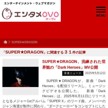
MENU
SUPER★DRAGON
SUPER★DRAGON
３１
「
」に関連する
件の記事
SUPER★DRAGON、洗練された世
界観の「Dark Heroes」MV公開
2025年5月12日
音楽ニュース
SUPER★DRAGONが、新曲「Dark
Heroes」を配信リリースし、ミュージッ
クビデオを公開した。 新曲「Dark
Heroes」は、2025年6月11日にリリース
となるメジャー1stアルバム『SUPER X』のリード曲。メンバーの
ジャン海渡が制作に関わり、“ダークヒーロー”をコンセプトにした