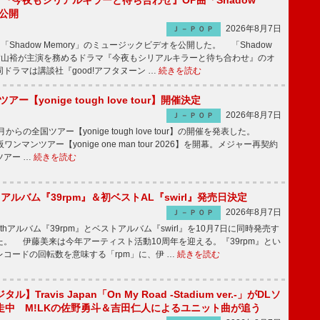
ラマ『今夜もシリアルキラーと待ち合わせ』OP曲「Shadow
V公開
2026年8月7日
Ｊ－ＰＯＰ
「Shadow Memory」のミュージックビデオを公開した。 「Shadow
、横山裕が主演を務めるドラマ『今夜もシリアルキラーと待ち合わせ』のオ
ドラマは講談社『good!アフタヌーン …
続きを読む
ツアー【yonige tough love tour】開催決定
2026年8月7日
Ｊ－ＰＯＰ
月からの全国ツアー【yonige tough love tour】の開催を発表した。
阪ワンマンツアー【yonige one man tour 2026】を開幕。メジャー再契約
ツアー …
続きを読む
hアルバム『39rpm』＆初ベストAL『swirl』発売日決定
2026年8月7日
Ｊ－ＰＯＰ
hアルバム『39rpm』とベストアルバム『swirl』を10月7日に同時発売す
。 伊藤美来は今年アーティスト活動10周年を迎える。『39rpm』とい
コードの回転数を意味する「rpm」に、伊 …
続きを読む
】Travis Japan「On My Road -Stadium ver.-」がDLソ
走中 M!LKの佐野勇斗＆吉田仁人によるユニット曲が追う