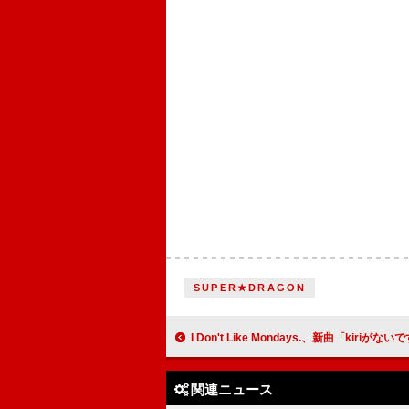
SUPER★DRAGON
I Don't Like Mondays.、新曲「kiriがないですわ」リリース 来月
関連ニュース