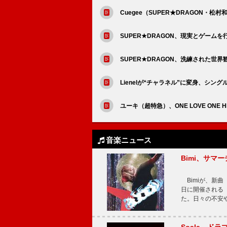
Cuegee（SUPER★DRAGON・松村和哉）
SUPER★DRAGON、現実とゲームを
SUPER★DRAGON、洗練された世界観の
Lienelが“チャラネル”に変身、シ
ユーキ（超特急）、ONE LOVE ON
音楽ニュース
Bimi、サマ
Bimiが、新曲「
日に開催される【Bi
た。日々の不安