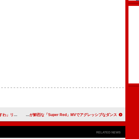
のリリース予告も
鞘師里保、“赤”が鮮烈な「Super Red」MVでアグレッシブなダンス
RELATED NEWS