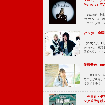
Soala、ド
Memory」M
Soalaが、新曲
Memory」は
ープニング曲。同
yonige、全国
yonigeが、11
yonigeは、東名
後初のワンマン
伊藤美来、5t
伊藤美来が、5t
ることが決定した
うタイトルは、レ
【先ヨミ・デジタル
ング首位を独