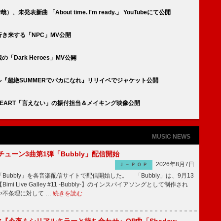
、未発表新曲 「About time. I'm ready.」 YouTubeにて公開
行き来する「NPC」MV公開
「Dark Heroes」MV公開
ングル『超絶SUMMERでバカになれ』リリイベでジャケット公開
E HEART「言えない」の振付担当＆メイキング映像公開
MUSIC NEWS
ーチューン3曲第1弾「Bubbly」配信開始
2026年8月7日
Ｊ－ＰＯＰ
Bubbly」を各音楽配信サイトで配信開始した。 「Bubbly」は、9月13
mi Live Galley #11 -Bubbly-】のインスパイアソングとして制作され
や不条理に対して …
続きを読む