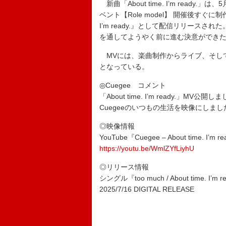
新曲「About time. I’m ready.
ベント【Role model】 開催後すぐに制作さ
I’m ready.』として配信リリース
を通してようやく前に進む決意ができ
MVには、楽曲制作からライブ、そして
となっている。
◎Cuegee コメント
「About time. I’m ready.」MV公開し
Cuegeeのいつもの生活を映像にし
◎映像情報
YouTube『Cuegee – About time. I’m re
https://youtu.be/WmlZYfLiyhU
◎リリース情報
シングル『too much / About time. I’m r
2025/7/16 DIGITAL RELEASE