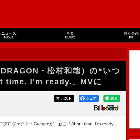
ニュース
音楽
特別企画
NEWS
MUSIC
PR
R★DRAGON・松村和哉）の“いつ
ime. I'm ready.」MVに
ポスト
シェア
送る
ェクト・Cuegeeが、新曲「About time. I’m ready.」