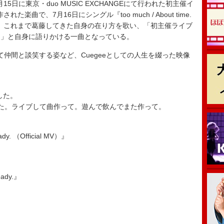
」は、5月15日に東京・duo MUSIC EXCHANGEにて行われた初主催イ
れた楽曲で、7月16日にシングル『too much / About time.
された。これまで葛藤してきた自身の在り方を歌い、「初主催ライブ
た」と自身に語りかける一曲となっている。
仲間と談笑する姿など、Cuegeeとしての人生を綴った映像
ました。
ました。ライブして曲作って。遊んで飲んでまた作って。
ady. （Official MV）』
eady.』