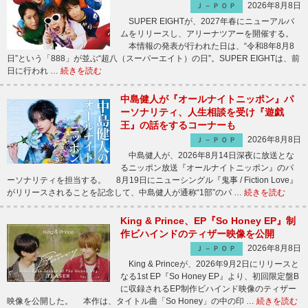
2026年8月8日
Ｊ－ＰＯＰ
SUPER EIGHTが、2027年春にニューアルバ
ムをリリースし、アリーナツアーを開催する。
本情報の発表が行われた日は、“令和8年8月8
日”という「888」が並ぶ“超八（スーパーエイト）の日”。SUPER EIGHTは、前
日に行われ …
続きを読む
中島健人が『オールナイトニッポン』パ
ーソナリティ、人生相談を受け『遊戯
王』の話をするコーナーも
2026年8月8日
Ｊ－ＰＯＰ
中島健人が、2026年8月14日深夜に放送とな
るニッポン放送『オールナイトニッポン』のパ
ーソナリティを担当する。 8月19日にニューシングル『鬼事 / Fiction Love』
がリリースされることを記念して、中島健人が通称“1部”のパ …
続きを読む
King & Prince、EP『So Honey EP』制
作ビハインドのティザー映像を公開
2026年8月8日
Ｊ－ＰＯＰ
King & Princeが、2026年9月2日にリリースと
なる1st EP『So Honey EP』より、初回限定盤B
に収録されるEP制作ビハインド映像のティザー
映像を公開した。 本作は、タイトル曲「So Honey」の中の印 …
続きを読む