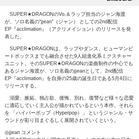
SUPER★DRAGONのVo.＆ラップ担当のジャン海渡
が、ソロ名義の“jjean”（ジャン） としての2nd配信
EP『acclimation』（アクリメイション）のリリースを発
表した。
SUPER★DRAGONは、ラップやダンス、ヒューマンビ
ートボックスまでも融合させた9人組進化系ミクスチャー
ユニット。そのSUPER★DRAGONの楽曲制作の中心でも
あるジャン海渡が、ソロ名義のjjeanとして、2nd配信
EP『acclimation』を自身の25歳の誕生日である5月4日に
リリースする。
溺愛、嫉妬、独占欲、後悔、別れ、復讐など様々な恋愛
に適応していく主人公が描かれているという本作。それら
を 「ハイパーポップ（Hyperpop）」 というジャンル・サ
ウンドが彩り目まぐるしく展開されていくという。
◎jjean コメント