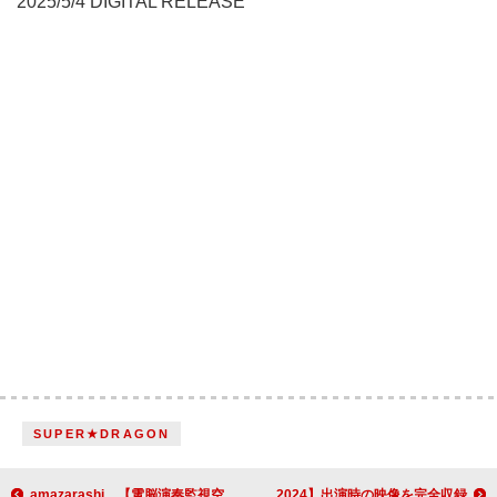
2025/5/4 DIGITAL RELEASE
SUPER★DRAGON
amazarashi、【電脳演奏監視空間 ゴースト】専用アプリのテストも兼ねた「黎明期」MV公開へ
いきものがかり、AL『あそび』初回生産限定盤に【RIJF2024】出演時の映像を完全収録