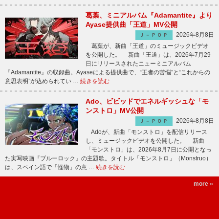
葛葉、ミニアルバム『Adamantite』より
Ayase提供曲「王道」MV公開
2026年8月8日
Ｊ－ＰＯＰ
葛葉が、新曲「王道」のミュージックビデオ
を公開した。 新曲「王道」は、2026年7月29
日にリリースされたニューミニアルバム
『Adamantite』の収録曲。Ayaseによる提供曲で、“王者の苦悩”と“これからの
意思表明”が込められてい …
続きを読む
Ado、ビビッドでエネルギッシュな「モ
ンストロ」MV公開
2026年8月8日
Ｊ－ＰＯＰ
Adoが、新曲「モンストロ」を配信リリース
し、ミュージックビデオを公開した。 新曲
「モンストロ」は、2026年8月7日に公開となっ
た実写映画『ブルーロック』の主題歌。タイトル「モンストロ」（Monstruo）
は、スペイン語で「怪物」の意 …
続きを読む
more »