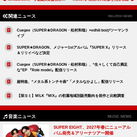
関連ニュース
RELATED NEWS
Cuegee（SUPER★DRAGON・松村和哉）×edhiii boiがツーマンラ
イブ
SUPER★DRAGON、メジャー1stアルバム『SUPER X』リリース
＆リリイベなど決定
Cuegee（SUPER★DRAGON・松村和哉）、“生々しくて自己満足
な”EP 『Role model』配信リリース
超特急、“メタル系トンチキ曲”「メタルなかよし」配信リリース
【深ヨミ】M!LK『M!X』の初週地域別販売動向を前作と比較調査
音楽ニュース
MUSIC NEWS
SUPER EIGHT、2027年春にニューアル
バム発売＆アリーナツアー開催