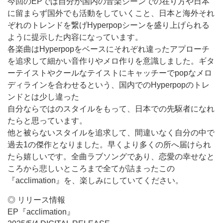
今回のEPでは自分が国内の音楽シーンでの在り方や日本
に留まらず国外でも活動をしていくこと、日本と海外それ
ぞれのトレンドを繋げHyperpopシーンを盛り上げられる
ように提示した内容になっています。
各楽曲はHyperpopをベースにそれぞれ違ったアプローチ
を追求して細かい音作りやメロ作りを意識しました。ギタ
ーテイストやクールなテイストにキャッチーでpopなメロ
ディラインを合わせるという、国内でのHyperpopのトレ
ンドとは少し違った
自分ならではのスタイルをもって、日本での先駆者になれ
たらと思っています。
他と被らないスタイルを追求して、間違いなく自分の中で
過去1の傑作となりました。早くより多くの所へ届けられ
たら嬉しいです。全曲ラブソングであり、恋愛の幸せなと
ころから悲しいところまで全てが詰まったこの
『acclimation』を、楽しみにしていてください。
◎ リリース情報
EP『acclimation』