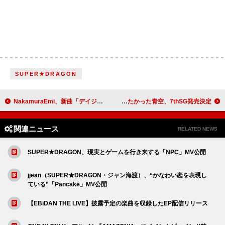
SUPER★DRAGON
NakamuraEmi、新曲「デイジー」MVにライブドキュメンタリー＆歌唱シーン
僕が見たかった青空、7thSG発売決定
関連ニュース
RELATED NEWS
SUPER★DRAGON、現実とゲームを行き来する「NPC」MV公開
jjean（SUPER★DRAGON・ジャン海渡）、“かなわい恋を表現し
ている”「Pancake」MV公開
【EBiDAN THE LIVE】披露予定の楽曲を収録したEP配信リリース