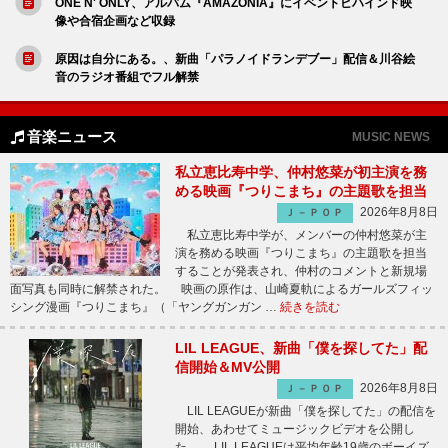
ONE N' ONLY、アルバム『AMAZONIA』にイベントビハインド映
像や合宿企画など収録
原因は自分にある。、新曲「パラノイドランデブー」配信＆川谷絵
音のラジオ番組でフル解禁
音楽ニュース
MUSIC NEWS
私立恵比寿中学、仲村悠菜が初主演を務
める映画『つりこまち』の主題歌を担当
2026年8月8日
Ｊ－ＰＯＰ
私立恵比寿中学が、メンバーの仲村悠菜が主
演を務める映画『つりこまち』の主題歌を担当
することが発表され、仲村のコメントと新規場
面写真も同時に解禁された。 映画の原作は、山崎夏軌によるガールズフィッ
シング漫画『つりこまち』（「ヤングガンガン …
続きを読む
LIL LEAGUE、新曲「僕を探してた」配
信開始＆MV公開
2026年8月8日
Ｊ－ＰＯＰ
LIL LEAGUEが新曲「僕を探してた」の配信を
開始、あわせてミュージックビデオを公開し
た。 LIL LEAGUEは平均年齢19歳のボーイズ