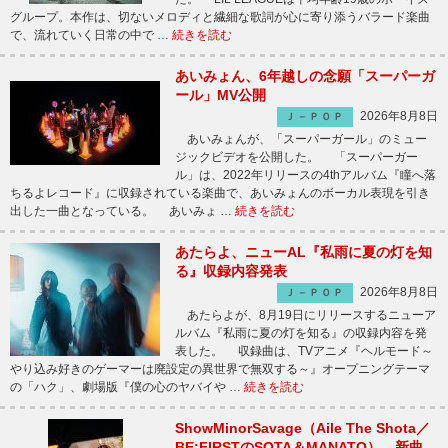
グループ。本作は、切ないメロディと繊細な歌詞が心に寄り添うバラード楽曲
で、流れていく日常の中で …
続きを読む
あいみょん、6年越しの念願「スーパーガ
ール」MV公開
2026年8月8日
Ｊ－ＰＯＰ
あいみょんが、「スーパーガール」のミュー
ジックビデオを公開した。 「スーパーガー
ル」は、2022年リリースの4thアルバム『瞳へ落
ちるよレコード』に収録されている楽曲で、あいみょんのボーカル表現を引き
出した一曲となっている。 あいみょ …
続きを読む
あたらよ、ニューAL『私雨に夏の灯を知
る』収録内容発表
2026年8月8日
Ｊ－ＰＯＰ
あたらよが、8月19日にリリースするニューア
ルバム『私雨に夏の灯を知る』の収録内容を発
表した。 収録曲は、TVアニメ『ヘルモード～
やり込み好きのゲーマーは廃設定の異世界で無双する～』オープニングテーマ
の「ハク」、劇場版『僕の心のヤバイや …
続きを読む
ShowMinorSavage（Aile The Shota／
BE:FIRSTのSOTA＆MANATO）、新曲