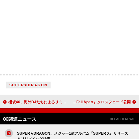
SUPER★DRAGON
櫻坂46、海外DJたちによるリミックス作品『Sakurazaka46 Remixes』クロスフェード公開
バルーン（須田景凪）、Ado／キタニタツヤ／なとりら参加の企画アルバム『Fall Apart』クロスフェード公開
関連ニュース
RELATED NEWS
SUPER★DRAGON、メジャー1stアルバム『SUPER X』リリース
＆リリイベなど決定