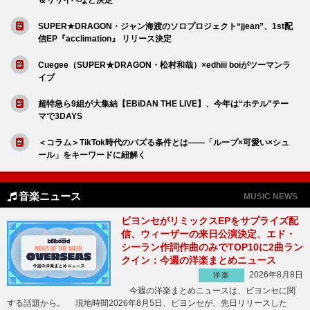
SUPER★DRAGON・ジャン海渡のソロプロジェクト“jjean”、1st配
信EP『acclimation』 リリース決定
Cuegee（SUPER★DRAGON・松村和哉）×edhiii boiがツーマンラ
イブ
超特急ら9組が大集結【EBiDAN THE LIVE】、今年は“ホテル”テー
マで3DAYS
＜コラム＞TikTok時代のバズる条件とは――「ループ×可愛い×シュ
ール」をキーワードに紐解く
音楽ニュース
MUSIC NEWS
ビヨンセがリミックスEPをサプライズ配
信、ウィーザーの来日公演決定、エド・
シーラン作詞作曲のみでTOP10に2曲ラン
クイン：今週の洋楽まとめニュース
2026年8月8日
洋楽
今週の洋楽まとめニュースは、ビヨンセに関
する話題から。 現地時間2026年8月5日、ビヨンセが、先日リリースした