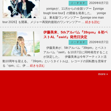
2026年8月7日
Ｊ－ＰＯＰ
yonigeが、11月からの全国ツアー【yonige
tough love tour】の開催を発表した。 yonige
は、東名阪ワンマンツアー【yonige one man
tour 2026】を開幕。メジャー再契約後初のワンマンツアー …
続きを読む
伊藤美来、5thアルバム『39rpm』＆初ベ
ストAL『swirl』発売日決定
2026年8月7日
Ｊ－ＰＯＰ
伊藤美来が、5thアルバム『39rpm』とベスト
アルバム『swirl』を10月7日に同時発売すること
が決定した。 伊藤美来は今年アーティスト活
動10周年を迎える。『39rpm』というタイトルは、レコードの回転数を意味す
る「rpm」に、伊 …
続きを読む
more »