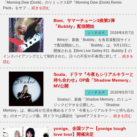
「Morning Dew (Donk)」のリミックスEP『Morning Dew (Donk) Remix
Pack』をサプ …
続きを読む
Bimi、サマーチューン3曲第1弾
「Bubbly」配信開始
2026年8月7日
Ｊ－ＰＯＰ
Bimiが、新曲「Bubbly」を各音楽配信サイト
で配信開始した。 「Bubbly」は、9月13日に
開催される【Bimi Live Galley #11 -Bubbly-】の
インスパイアソングとして制作された。日々の不安や不条理に対して …
続きを
読む
Soala、ドラマ『今夜もシリアルキラーと
待ち合わせ』OP曲「Shadow Memory」
MV公開
2026年8月7日
Ｊ－ＰＯＰ
Soalaが、新曲「Shadow Memory」のミュー
ジックビデオを公開した。 「Shadow
Memory」は、横山裕が主演を務めるドラマ『今夜もシリアルキラーと待ち合わ
せ』のオープニング曲。同ドラマは講談社『good!アフタヌーン …
続きを読む
yonige、全国ツアー【yonige tough
love tour】開催決定