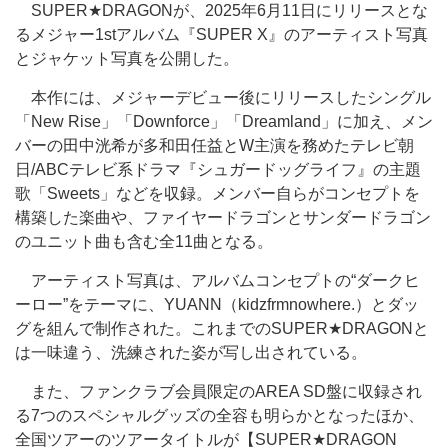
SUPER★DRAGONが、2025年6月11日にリリースとな
るメジャー1stアルバム『SUPER X』のアーティスト写真
とジャケット写真を公開した。
本作には、メジャーデビュー後にリリースしたシングル
「New Rise」「Downforce」「Dreamland」に加え、メン
バーの田中洸希が多和田任益とW主演を務めたテレビ朝
日/ABCテレビ系ドラマ『シュガードッグライフ』の主題
歌「Sweets」などを収録。メンバー自らがコンセプトを
構築した楽曲や、ファイヤードラゴンとサンダードラゴン
のユニット曲も含む全11曲となる。
アーティスト写真は、アルバムコンセプトの“ダークヒ
ーロー”をテーマに、YUANN（kidzfrmnowhere.）とダッ
グを組んで制作された。これまでのSUPER★DRAGONと
は一味違う、洗練された姿が写し出されている。
また、ファンクラブ会員限定のAREA SD盤に収録され
る7つのスペシャルグッズの全容も明らかとなったほか、
全国ツアーのツアータイトルが【SUPER★DRAGON