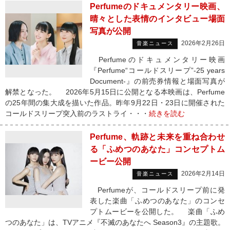
Perfumeのドキュメンタリー映画、
晴々とした表情のインタビュー場面
写真が公開
2026年2月26日
音楽ニュース
Perfumeのドキュメンタリー映画
『Perfume“コールドスリープ”-25 years
Document-』の前売券情報と場面写真が
解禁となった。 2026年5月15日に公開となる本映画は、Perfume
の25年間の集大成を描いた作品。昨年9月22日・23日に開催された
コールドスリープ突入前のラストライ・・・
続きを読む
Perfume、軌跡と未来を重ね合わせ
る「ふめつのあなた」コンセプトム
ービー公開
2026年2月14日
音楽ニュース
Perfumeが、コールドスリープ前に発
表した楽曲「ふめつのあなた」のコンセ
プトムービーを公開した。 楽曲「ふめ
つのあなた」は、TVアニメ『不滅のあなたへ Season3』の主題歌。