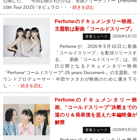
公開した。 今回公開されたのは、全国アリーナツアー【Perfume
10th Tour ZOZ5 “ネビュラロ・・・
続きを読む
Perfumeのドキュメンタリー映画、
主題歌は新曲「コールドスリープ」
2026年5月7日
音楽ニュース
Perfumeが、2026年5月15日に新曲
「コールドスリープ」を配信リリースす
る。 新曲「コールドスリープ」は、同
日公開となるドキュメンタリー映画
『Perfume“コールドスリープ”-25 years Document-』の主題歌。サ
ウンドプロデューサー・中田ヤスタカが映画のために書き下ろ
し・・・
続きを読む
Perfumeのドキュメンタリー映
画、“コールドスリープ”決断までの
道のり＆発表後を捉えた本編映像が
解禁
2026年5月1日
音楽ニュース
Perfumeのドキュメンタリー映画