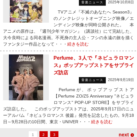
2025年10月8日
音楽ニュース
TVアニメ『不滅のあなたへ Season3』
のノンクレジットオープニング映像／エ
ンディング映像が同時公開された。 本
アニメの原作は、『週刊少年マガジン』（講談社）にて完結した、
大今良時による同名漫画。不死身の主人公・フシの永遠の旅を描く
ファンタジー作品となって・・・
続きを読む
Perfume、3人で『ネビュラロマン
ス』ポップアップストアをサプライ
ズ訪店
2025年9月19日
音楽ニュース
Perfumeが、ポップアップストア
【Perfume ZO/Z5 Anniversary "ネビュラ
ロマンス" POP-UP STORE】をサプライ
ズ訪店した。 このポップアップストアは、2025年9月17日のニュ
ーアルバム『ネビュラロマンス 後篇』発売を記念したもの。9月18
日～9月28日の10日間、東京・UNIVER・・・
続きを読む
next
1
2
3