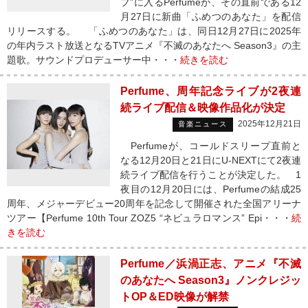
プ”に入るPerfumeが、その直前である12
月27日に新曲「ふめつのあなた」を配信
リリースする。 「ふめつのあなた」は、同日12月27日に2025年
の年内ラスト放送となるTVアニメ『不滅のあなたへ Season3』の主
題歌。サウンドプロデューサー中・・・
続きを読む
Perfume、周年記念ライブが2夜連
続ライブ配信＆映像作品化が決定
2025年12月21日
音楽ニュース
Perfumeが、コールドスリープ直前と
なる12月20日と21日にU-NEXTにて2夜連
続ライブ配信を行うことが決定した。 1
夜目の12月20日には、Perfumeの結成25
周年、メジャーデビュー20周年を記念して開催された全国アリーナ
ツアー【Perfume 10th Tour ZOZ5 “ネビュラロマンス” Epi・・・
続
きを読む
Perfume／浜渦正志、アニメ『不滅
のあなたへ Season3』ノンクレジッ
トOP＆ED映像が解禁