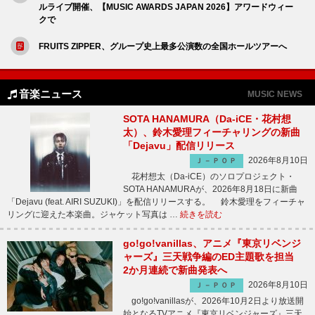
ルライブ開催、【MUSIC AWARDS JAPAN 2026】アワードウィー
クで
FRUITS ZIPPER、グループ史上最多公演数の全国ホールツアーへ
音楽ニュース
MUSIC NEWS
SOTA HANAMURA（Da-iCE・花村想
太）、鈴木愛理フィーチャリングの新曲
「Dejavu」配信リリース
2026年8月10日
Ｊ－ＰＯＰ
花村想太（Da-iCE）のソロプロジェクト・
SOTA HANAMURAが、2026年8月18日に新曲
「Dejavu (feat. AIRI SUZUKI)」を配信リリースする。 鈴木愛理をフィーチャ
リングに迎えた本楽曲。ジャケット写真は …
続きを読む
go!go!vanillas、アニメ『東京リベンジ
ャーズ』三天戦争編のED主題歌を担当
2か月連続で新曲発表へ
2026年8月10日
Ｊ－ＰＯＰ
go!go!vanillasが、2026年10月2日より放送開
始となるTVアニメ『東京リベンジャーズ』三天