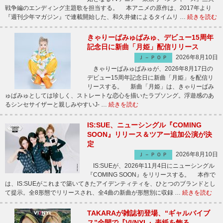
戦争編のエンディング主題歌を担当する。 本アニメの原作は、2017年より
『週刊少年マガジン』で連載開始した、和久井健によるタイムリ …
続きを読む
きゃりーぱみゅぱみゅ、デビュー15周年
記念日に新曲「月姫」配信リリース
2026年8月10日
Ｊ－ＰＯＰ
きゃりーぱみゅぱみゅが、2026年8月17日の
デビュー15周年記念日に新曲「月姫」を配信リ
リースする。 新曲「月姫」は、きゃりーぱみ
ゅぱみゅとしては珍しく、ストレートな恋心を描いたラブソング。浮遊感のあ
るシンセサイザーと親しみやすいJ- …
続きを読む
IS:SUE、ニューシングル『COMING
SOON』リリース＆ツアー追加公演が決
定
2026年8月10日
Ｊ－ＰＯＰ
IS:SUEが、2026年11月4日にニューシングル
『COMING SOON』をリリースする。 本作で
は、IS:SUEがこれまで築いてきたアイデンティティを、ひとつのブランドとし
て提示。全8形態でリリースされ、全4曲の新曲が形態別に収録 …
続きを読む
TAKARAが雑誌初登場、“ギャルバイブ
ス”全開で『VI/NYL』表紙を飾る