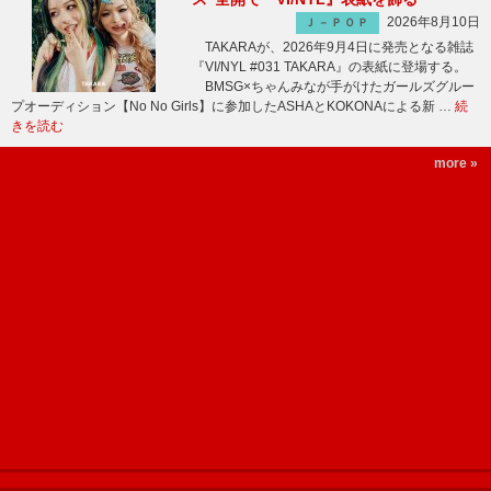
2026年8月10日
Ｊ－ＰＯＰ
TAKARAが、2026年9月4日に発売となる雑誌
『VI/NYL #031 TAKARA』の表紙に登場する。
BMSG×ちゃんみなが手がけたガールズグルー
プオーディション【No No Girls】に参加したASHAとKOKONAによる新 …
続
きを読む
more »