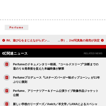
Perfume
INI、遊び心をまじえながらダンスを楽しむ「DUM」パフォーマンス映像を公開
真山りか（私立恵比寿中学）、2nd写真集の発売が決定
関連ニュース
RELATED NEWS
Perfumeのドキュメンタリー映画、“コールドスリープ”決断までの
道のり＆発表後を捉えた本編映像が解禁
Perfumeプロデュース『LAチーズバーガー味ポップコーン』が11年
ぶりに復刻
Perfume、アリーナツアー＆ドーム公演ライブ映像作品ジャケット
公開
新しい学校のリーダーズ／Awich／羊文学／LANAによるスペシャ