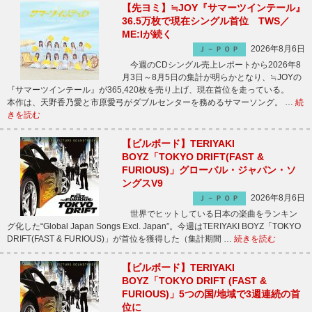
【先ヨミ】≒JOY『サマーツインテール』
36.5万枚で現在シングル首位 TWS／
ME:Iが続く
2026年8月6日
Ｊ－ＰＯＰ
今週のCDシングル売上レポートから2026年8
月3日～8月5日の集計が明らかとなり、≒JOYの
『サマーツインテール』が365,420枚を売り上げ、現在首位を走っている。
本作は、天野香乃愛と市原愛弓がダブルセンターを務めるサマーソング。 …
続
きを読む
【ビルボード】TERIYAKI
BOYZ「TOKYO DRIFT(FAST &
FURIOUS)」グローバル・ジャパン・ソ
ングスV9
2026年8月6日
Ｊ－ＰＯＰ
世界でヒットしている日本の楽曲をランキン
グ化した“Global Japan Songs Excl. Japan”。今週はTERIYAKI BOYZ「TOKYO
DRIFT(FAST & FURIOUS)」が首位を獲得した（集計期間 …
続きを読む
【ビルボード】TERIYAKI
BOYZ「TOKYO DRIFT (FAST &
FURIOUS)」5つの国/地域で3週連続の首
位に