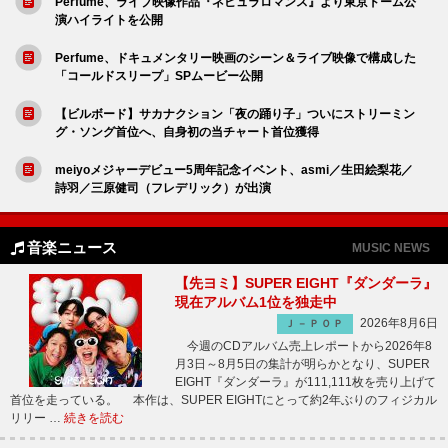
Perfume、ライブ映像作品『ネビュラロマンス』より東京ドーム公
演ハイライトを公開
Perfume、ドキュメンタリー映画のシーン＆ライブ映像で構成した
「コールドスリープ」SPムービー公開
【ビルボード】サカナクション「夜の踊り子」ついにストリーミン
グ・ソング首位へ、自身初の当チャート首位獲得
meiyoメジャーデビュー5周年記念イベント、asmi／生田絵梨花／
詩羽／三原健司（フレデリック）が出演
音楽ニュース
MUSIC NEWS
【先ヨミ】SUPER EIGHT『ダンダーラ』
現在アルバム1位を独走中
2026年8月6日
Ｊ－ＰＯＰ
今週のCDアルバム売上レポートから2026年8
月3日～8月5日の集計が明らかとなり、SUPER
EIGHT『ダンダーラ』が111,111枚を売り上げて
首位を走っている。 本作は、SUPER EIGHTにとって約2年ぶりのフィジカル
リリー …
続きを読む