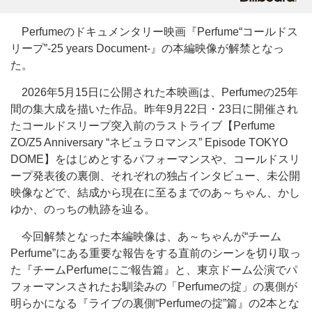
Perfumeのドキュメンタリー映画『Perfume“コールドス
リープ”-25 years Document-』の本編映像が解禁となっ
た。
2026年5月15日に公開された本映画は、Perfumeの25年
間の集大成を描いた作品。昨年9月22日・23日に開催され
たコールドスリープ突入前のラストライブ【Perfume
ZO/Z5 Anniversary “ネビュラロマンス” Episode TOKYO
DOME】をはじめとするパフォーマンスや、コールドスリ
ープ発表後の裏側、それぞれの独占インタビュー、未公開
映像などで、結成から現在に至るまでのあ～ちゃん、かし
ゆか、のっちの軌跡を辿る。
今回解禁となった本編映像は、あ～ちゃんが“チーム
Perfume”にある重要な報告をする直前のシーンを切り取っ
た『チームPerfumeにご報告篇』と、東京ドーム公演でパ
フォーマンスされたお馴染みの「Perfumeの掟」の裏側が
明らかになる『ライブの裏側“Perfumeの掟”篇』の2本とな