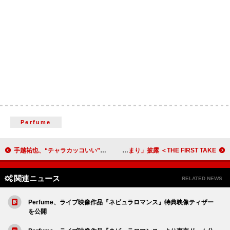
Perfume
手越祐也、“チャラカッコいい”新曲「SUPER STAR」配信リリース
かりゆし58、“作ったというよりは生まれた”楽曲「オワリはじまり」披露 ＜THE FIRST TAKE＞
関連ニュース
RELATED NEWS
Perfume、ライブ映像作品『ネビュラロマンス』特典映像ティザー
を公開