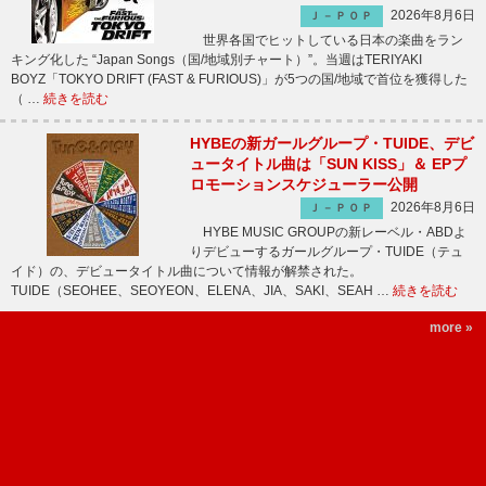
2026年8月6日
Ｊ－ＰＯＰ
世界各国でヒットしている日本の楽曲をラン
キング化した “Japan Songs（国/地域別チャート）”。当週はTERIYAKI
BOYZ「TOKYO DRIFT (FAST & FURIOUS)」が5つの国/地域で首位を獲得した
（ …
続きを読む
HYBEの新ガールグループ・TUIDE、デビ
ュータイトル曲は「SUN KISS」＆ EPプ
ロモーションスケジューラー公開
2026年8月6日
Ｊ－ＰＯＰ
HYBE MUSIC GROUPの新レーベル・ABDよ
りデビューするガールグループ・TUIDE（テュ
イド）の、デビュータイトル曲について情報が解禁された。
TUIDE（SEOHEE、SEOYEON、ELENA、JIA、SAKI、SEAH …
続きを読む
more »