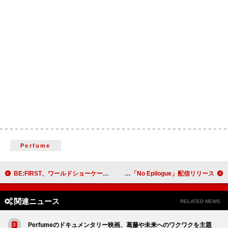
Perfume
BE:FIRST、ワールドショーケースツアーでニューヨークなど4都市へ
アイナ・ジ・エンド、『劇場版モノノ怪 第三章 蛇神』主題歌「No Epilogue」配信リリース
関連ニュース
RELATED NEWS
Perfumeのドキュメンタリー映画、葛藤や未来へのワクワクを主題