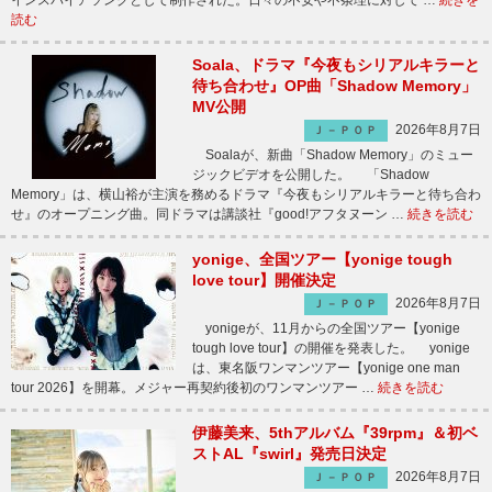
インスパイアソングとして制作された。日々の不安や不条理に対して …
続きを
読む
Soala、ドラマ『今夜もシリアルキラーと
待ち合わせ』OP曲「Shadow Memory」
MV公開
2026年8月7日
Ｊ－ＰＯＰ
Soalaが、新曲「Shadow Memory」のミュー
ジックビデオを公開した。 「Shadow
Memory」は、横山裕が主演を務めるドラマ『今夜もシリアルキラーと待ち合わ
せ』のオープニング曲。同ドラマは講談社『good!アフタヌーン …
続きを読む
yonige、全国ツアー【yonige tough
love tour】開催決定
2026年8月7日
Ｊ－ＰＯＰ
yonigeが、11月からの全国ツアー【yonige
tough love tour】の開催を発表した。 yonige
は、東名阪ワンマンツアー【yonige one man
tour 2026】を開幕。メジャー再契約後初のワンマンツアー …
続きを読む
伊藤美来、5thアルバム『39rpm』＆初ベ
ストAL『swirl』発売日決定
2026年8月7日
Ｊ－ＰＯＰ