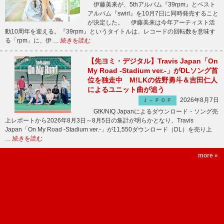
伊藤美来が、5thアルバム『39rpm』とベスト
アルバム『swirl』を10月7日に同時発売すること
が決定した。 伊藤美来は今年アーティスト活
動10周年を迎える。『39rpm』というタイトルは、レコードの回転数を意味す
る「rpm」に、伊 …
続きを読む
【先ヨミ・デジタル】Travis Japan「On
My Road -Stadium ver.-」がDLソング首
位を独走中 M!LKの佐野勇斗＆吉田仁人
によるユニット曲が追う
2026年8月7日
Ｊ－ＰＯＰ
GfK/NIQ Japanによるダウンロード・ソング売
上レポートから2026年8月3日～8月5日の集計が明らかとなり、Travis
Japan「On My Road -Stadium ver.-」が11,550ダウンロード（DL）を売り上
…
続きを読む
more »