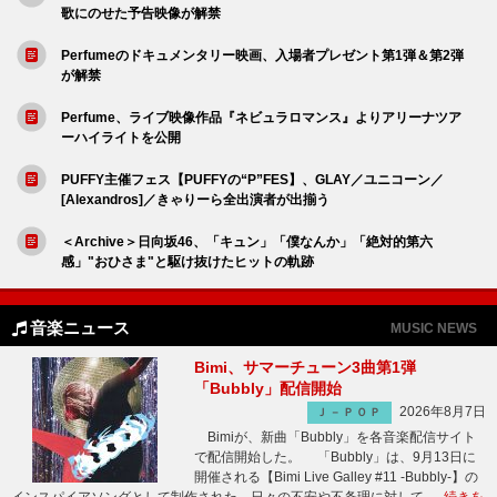
歌にのせた予告映像が解禁
Perfumeのドキュメンタリー映画、入場者プレゼント第1弾＆第2弾
が解禁
Perfume、ライブ映像作品『ネビュラロマンス』よりアリーナツア
ーハイライトを公開
PUFFY主催フェス【PUFFYの“P”FES】、GLAY／ユニコーン／
[Alexandros]／きゃりーら全出演者が出揃う
＜Archive＞日向坂46、「キュン」「僕なんか」「絶対的第六
感」"おひさま"と駆け抜けたヒットの軌跡
音楽ニュース
MUSIC NEWS
Bimi、サマーチューン3曲第1弾
「Bubbly」配信開始
2026年8月7日
Ｊ－ＰＯＰ
Bimiが、新曲「Bubbly」を各音楽配信サイト
で配信開始した。 「Bubbly」は、9月13日に
開催される【Bimi Live Galley #11 -Bubbly-】の