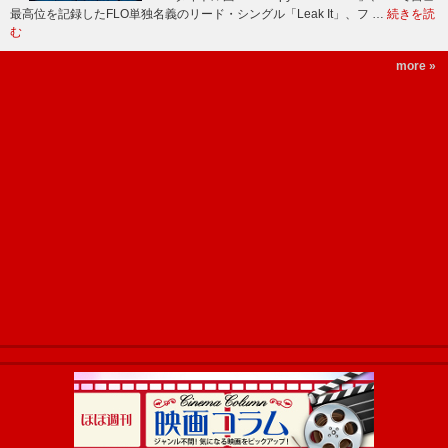
最高位を記録したFLO単独名義のリード・シングル「Leak It」、フ …
続きを読
む
more »