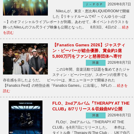
2026年8月7日
Ｊ－ＰＯＰ
Nikoんが、東京・恵比寿LIQUIDROOMで開催
した【リキッドルームで47 ～ぐんゆうかっぽ
～】のオフィシャルライブレポートが到着。あわせて、本イベントのラストを
飾ったNikoんのフル尺ライブ映像も公開となった。 8月3日、4日の2 …
続き
を読む
【Fanatics Games 2026】ジャスティ
ン・ビーバーが総合優勝、賞金約1億
5,800万円をファンと慈善団体へ寄付
2026年8月7日
洋楽
この1年間、音楽活動で話題を集めてきたジャ
スティン・ビーバーだが、スポーツの世界でも
存在感を示したようだ。 ビーバーは、米ニューヨークで開催された
【Fanatics Fest】の特別企画『Fanatics Games』に出場し、NFLの …
続きを
読む
FLO、2ndアルバム『THERAPY AT THE
CLUB』8/7リリース＆収録曲MV公開
2026年8月7日
洋楽
FLOが、2ndアルバム『THERAPY AT THE
CLUB』を8月7日にリリースした。 本作は、
タイトル曲「Therapy At The Club」、UKで自己