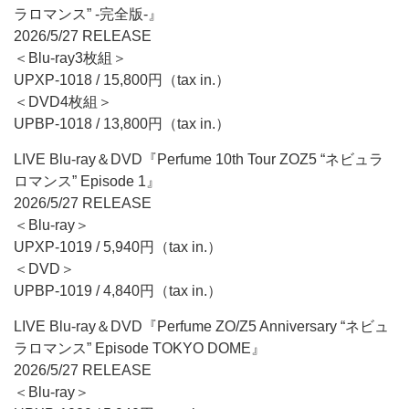
ラロマンス” -完全版-』
2026/5/27 RELEASE
＜Blu-ray3枚組＞
UPXP-1018 / 15,800円（tax in.）
＜DVD4枚組＞
UPBP-1018 / 13,800円（tax in.）
LIVE Blu-ray＆DVD『Perfume 10th Tour ZOZ5 “ネビュラ
ロマンス” Episode 1』
2026/5/27 RELEASE
＜Blu-ray＞
UPXP-1019 / 5,940円（tax in.）
＜DVD＞
UPBP-1019 / 4,840円（tax in.）
LIVE Blu-ray＆DVD『Perfume ZO/Z5 Anniversary “ネビュ
ラロマンス” Episode TOKYO DOME』
2026/5/27 RELEASE
＜Blu-ray＞