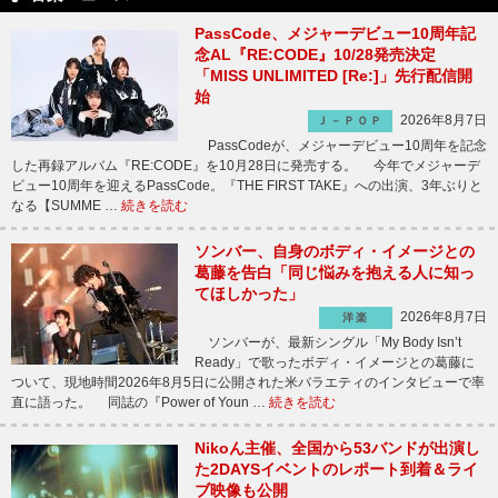
PassCode、メジャーデビュー10周年記
念AL『RE:CODE』10/28発売決定
「MISS UNLIMITED [Re:]」先行配信開
始
2026年8月7日
Ｊ－ＰＯＰ
PassCodeが、メジャーデビュー10周年を記念
した再録アルバム『RE:CODE』を10月28日に発売する。 今年でメジャーデ
ビュー10周年を迎えるPassCode。『THE FIRST TAKE』への出演、3年ぶりと
なる【SUMME …
続きを読む
ソンバー、自身のボディ・イメージとの
葛藤を告白「同じ悩みを抱える人に知っ
てほしかった」
2026年8月7日
洋楽
ソンバーが、最新シングル「My Body Isn’t
Ready」で歌ったボディ・イメージとの葛藤に
ついて、現地時間2026年8月5日に公開された米バラエティのインタビューで率
直に語った。 同誌の『Power of Youn …
続きを読む
Nikoん主催、全国から53バンドが出演し
た2DAYSイベントのレポート到着＆ライ
ブ映像も公開