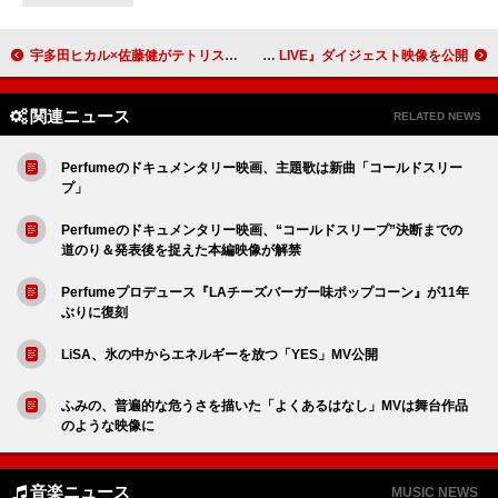
宇多田ヒカル×佐藤健がテトリス対決
乃木坂46、ライブ映像作品『13th YEAR BIRTHDAY LIVE』ダイジェスト映像を公開
関連ニュース
RELATED NEWS
Perfumeのドキュメンタリー映画、主題歌は新曲「コールドスリー
プ」
Perfumeのドキュメンタリー映画、“コールドスリープ”決断までの
道のり＆発表後を捉えた本編映像が解禁
Perfumeプロデュース『LAチーズバーガー味ポップコーン』が11年
ぶりに復刻
LiSA、氷の中からエネルギーを放つ「YES」MV公開
ふみの、普遍的な危うさを描いた「よくあるはなし」MVは舞台作品
のような映像に
音楽ニュース
MUSIC NEWS