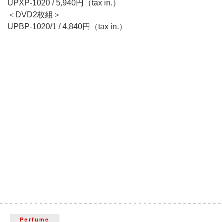
UPXP-1020 / 5,940円（tax in.）
＜DVD2枚組＞
UPBP-1020/1 / 4,840円（tax in.）
Perfume