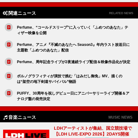
関連ニュース
RELATED NEWS
Perfume、“コールドスリープ”に入っていく「ふめつのあなた」テ
ィザー映像を公開
Perfume、アニメ『不滅のあなたへ Season3』年内ラスト放送日に
主題歌「ふめつのあなた」配信
Perfume、周年記念ライブが2夜連続ライブ配信＆映像作品化が決定
ポルノグラフィティが演技で挑む「はみだし御免」MV、描くの
は“架空の地下剣道サバイバル”物語
PUFFY、30周年を祝しデビュー日にアニバーサリーライブ開催＆ア
ナログ盤の発売決定
音楽ニュース
MUSIC NEWS
LDHアーティストが集結、国立競技場で
【LDH LIVE-EXPO 2026】2DAYS開催