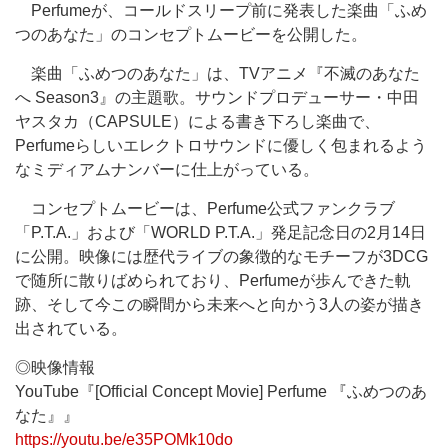
Perfumeが、コールドスリープ前に発表した楽曲「ふめ
つのあなた」のコンセプトムービーを公開した。
楽曲「ふめつのあなた」は、TVアニメ『不滅のあなた
へ Season3』の主題歌。サウンドプロデューサー・中田
ヤスタカ（CAPSULE）による書き下ろし楽曲で、
Perfumeらしいエレクトロサウンドに優しく包まれるよう
なミディアムナンバーに仕上がっている。
コンセプトムービーは、Perfume公式ファンクラブ
「P.T.A.」および「WORLD P.T.A.」発足記念日の2月14日
に公開。映像には歴代ライブの象徴的なモチーフが3DCG
で随所に散りばめられており、Perfumeが歩んできた軌
跡、そして今この瞬間から未来へと向かう3人の姿が描き
出されている。
◎映像情報
YouTube『[Official Concept Movie] Perfume 『ふめつのあ
なた』』
https://youtu.be/e35POMk10do