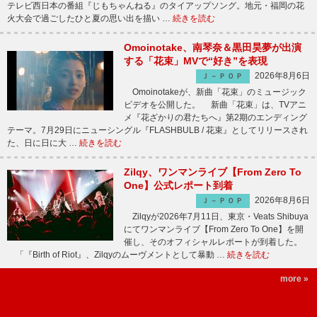
テレビ西日本の番組『じもちゃんねる』のタイアップソング。地元・福岡の花
火大会で過ごしたひと夏の思い出を描い …
続きを読む
Omoinotake、南琴奈＆黒田昊夢が出演
する「花束」MVで“好き”を表現
2026年8月6日
Ｊ－ＰＯＰ
Omoinotakeが、新曲「花束」のミュージック
ビデオを公開した。 新曲「花束」は、TVアニ
メ『花ざかりの君たちへ』第2期のエンディング
テーマ。7月29日にニューシングル『FLASHBULB / 花束』としてリリースされ
た、日に日に大 …
続きを読む
Zilqy、ワンマンライブ【From Zero To
One】公式レポート到着
2026年8月6日
Ｊ－ＰＯＰ
Zilqyが2026年7月11日、東京・Veats Shibuya
にてワンマンライブ【From Zero To One】を開
催し、そのオフィシャルレポートが到着した。
「『Birth of Riot』、Zilqyのムーヴメントとして暴動 …
続きを読む
more »