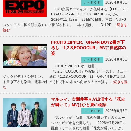
2026年8月6日
Ｊ－ＰＯＰ
LDH所属アーティストが集結する【LDH LIVE-
EXPO 2026 -PERFECT YEAR BEST-】が、
2026年11月28日・29日の2日間、東京・MUFG
スタジアム（国立競技場）にて開催される。 本公演は、「LDH PE …
続きを
読む
FRUITS ZIPPER、GRe4N BOYZ書き下
ろし「1,2,3,FOOOOUR」MVに自然体の
姿
2026年8月6日
Ｊ－ＰＯＰ
FRUITS ZIPPERが、新曲
「1,2,3,FOOOOUR」を配信リリースし、ミュー
ジックビデオを公開した。 新曲「1,2,3,FOOOOUR」は、GRe4N BOYZによ
る書き下ろし楽曲。電車の中でそれぞれの未来へ向かう人々の姿を …
続きを読
む
マルシィ、古園井寧々が出演する「花火
が瞬いて」MVはひと夏の物語
2026年8月6日
Ｊ－ＰＯＰ
マルシィが、新曲「花火が瞬いて」のミュー
ジックビデオを公開した。 2026年7月29日に
配信リリースされた新曲「花火が瞬いて」は、