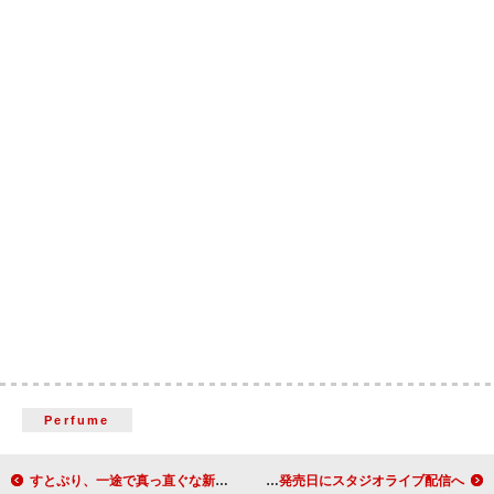
Perfume
すとぷり、一途で真っ直ぐな新曲「ヒミツのチョコレート」MV公開
Uru、映画『教場 Reunion』主題歌「心得」ライブ映像を公開 アルバム発売日にスタジオライブ配信へ