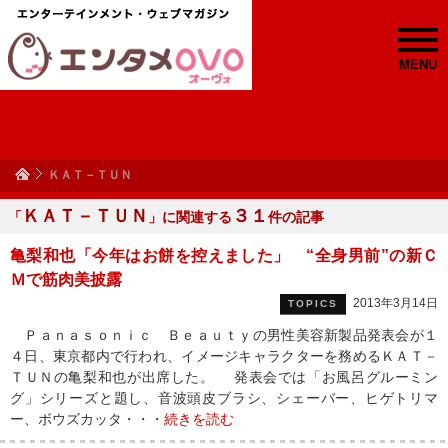
MENU
ＫＡＴ－ＴＵＮ
ＫＡＴ－ＴＵＮ
３１
「
」に関連する
件の記事
亀梨和也「今年はお餅を控えました」 “全身男前”の新Ｃ
Ｍで筋肉美披露
2013年3月14日
TOPICS
Ｐａｎａｓｏｎｉｃ Ｂｅａｕｔｙの男性美容新製品発表会が１
４日、東京都内で行われ、イメージキャラクターを務めるＫＡＴ－
ＴＵＮの亀梨和也が出席した。 発表会では「お風呂グルーミン
グ」シリーズと題し、音波頭皮ブラシ、シェーバー、ヒゲトリマ
ー、ボウズカッタ・・・
続きを読む