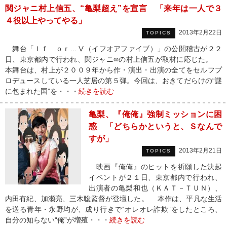
関ジャニ村上信五、“亀梨超え”を宣言 「来年は一人で３
４役以上やってやる」
2013年2月22日
TOPICS
舞台「Ｉｆ ｏｒ…Ⅴ（イフオアファイブ）」の公開稽古が２２
日、東京都内で行われ、関ジャニ∞の村上信五が取材に応じた。
本舞台は、村上が２００９年から作・演出・出演の全てをセルフプ
ロデュースしている一人芝居の第５弾。今回は、おきてだらけの“謎
に包まれた国”を・・・
続きを読む
亀梨、『俺俺』強制ミッションに困
惑 「どちらかというと、Ｓなんで
すが」
2013年2月21日
TOPICS
映画『俺俺』のヒットを祈願した決起
イベントが２１日、東京都内で行われ、
出演者の亀梨和也（ＫＡＴ－ＴＵＮ）、
内田有紀、加瀬亮、三木聡監督が登壇した。 本作は、平凡な生活
を送る青年・永野均が、成り行きで“オレオレ詐欺”をしたところ、
自分の知らない“俺”が増殖・・・
続きを読む