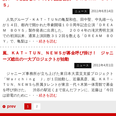
Ｓ」
2011年6月14日
ニュース
人気グループ・ＫＡＴ－ＴＵＮの亀梨和也、田中聖、中丸雄一ら
が１４日、都内で開かれた帝劇開場１００周年記念公演「ＤＲＥＡ
Ｍ ＢＯＹＳ」製作発表に出席した。 ２００４年の滝沢秀明主演
での初演以来、通算上演回数３１２回を数える「ＤＲＥＡＭ ＢＯ
Ｙ」で、亀梨は・・・
続きを読む
嵐、ＫＡＴ－ＴＵＮ、ＮＥＷＳが募金呼び掛け！ ジャニ
ーズ総出の一大プロジェクトが始動
2011年4月1日
ニュース
ジャニーズ事務所が立ち上げた東日本大震災支援プロジェクト
「Ｍａｒｃｈｉｎｇ Ｊ」が１日始動し、近藤真彦、嵐、ＫＡＴ－
ＴＵＮ、ＮＥＷＳら所属タレントが東京・代々木第一体育館で募金
を呼び掛けた。 渋谷の駅近くまで並んだファンに、近藤は「今日
は節電のために・・・
続きを読む
prev
1
2