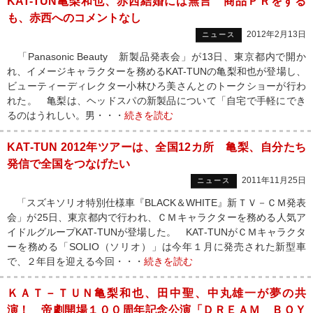
KAT-TUN亀梨和也、赤西結婚には無言 商品ＰＲをする
も、赤西へのコメントなし
2012年2月13日
ニュース
「Panasonic Beauty 新製品発表会」が13日、東京都内で開か
れ、イメージキャラクターを務めるKAT-TUNの亀梨和也が登場し、
ビューティーディレクター小林ひろ美さんとのトークショーが行わ
れた。 亀梨は、ヘッドスパの新製品について「自宅で手軽にでき
るのはうれしい。男・・・
続きを読む
KAT‐TUN 2012年ツアーは、全国12カ所 亀梨、自分たち
発信で全国をつなげたい
2011年11月25日
ニュース
「スズキソリオ特別仕様車『BLACK＆WHITE』新ＴＶ－ＣＭ発表
会」が25日、東京都内で行われ、ＣＭキャラクターを務める人気ア
イドルグループKAT‐TUNが登場した。 KAT‐TUNがＣＭキャラクタ
ーを務める「SOLIO（ソリオ）」は今年１月に発売された新型車
で、２年目を迎える今回・・・
続きを読む
ＫＡＴ－ＴＵＮ亀梨和也、田中聖、中丸雄一が夢の共
演！ 帝劇開場１００周年記念公演「ＤＲＥＡＭ ＢＯＹ