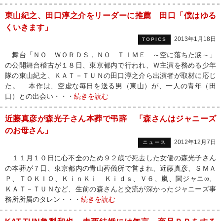
東山紀之、田口淳之介をリーダーに推薦 田口「僕はゆる
くいきます」
2013年1月18日
TOPICS
舞台「ＮＯ ＷＯＲＤＳ，ＮＯ ＴＩＭＥ ～空に落ちた涙～」
の公開舞台稽古が１８日、東京都内で行われ、Ｗ主演を務める少年
隊の東山紀之、ＫＡＴ－ＴＵＮの田口淳之介ら出演者が取材に応じ
た。 本作は、空虚な毎日を送る男（東山）が、一人の青年（田
口）との出会い・・・
続きを読む
近藤真彦が森光子さん本葬で弔辞 「森さんはジャニーズ
のお母さん」
2012年12月7日
ニュース
１１月１０日に心不全のため９２歳で死去した女優の森光子さん
の本葬が７日、東京都内の青山葬儀所で営まれ、近藤真彦、ＳＭＡ
Ｐ、ＴＯＫＩＯ、ＫｉｎＫｉ Ｋｉｄｓ、Ｖ６、嵐、関ジャニ∞、
ＫＡＴ－ＴＵＮなど、生前の森さんと交流が深かったジャニーズ事
務所所属のタレン・・・
続きを読む