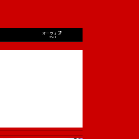
オーヴォ
OVO