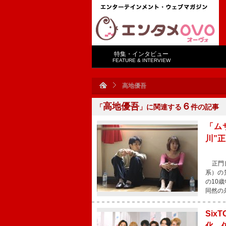
特集・インタビュー
FEATURE & INTERVIEW
高地優吾
高地優吾
６
「
」に関連する
件の記事
「ム
川”
正門良
系）の
の10
同然の
Si
化 