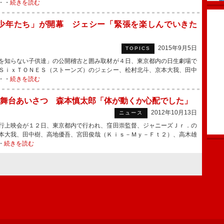
・・
続きを読む
少年たち」が開幕 ジェシー「緊張を楽しんでいきた
2015年9月5日
TOPICS
を知らない子供達」の公開稽古と囲み取材が４日、東京都内の日生劇場で
ＳｉｘＴＯＮＥＳ（ストーンズ）のジェシー、松村北斗、京本大我、田中
・・
続きを読む
舞台あいさつ 森本慎太郎「体が動くか心配でした」
2012年10月13日
ニュース
行上映会が１２日、東京都内で行われ、窪田崇監督、ジャニーズＪｒ．の
本大我、田中樹、高地優吾、宮田俊哉（Ｋｉｓ－Ｍｙ－Ｆｔ２）、高木雄
・
続きを読む