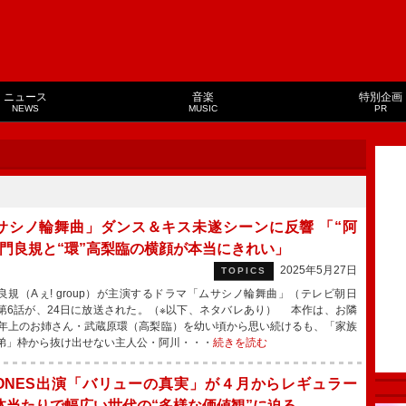
ニュース
音楽
特別企画
NEWS
MUSIC
PR
サシノ輪舞曲」ダンス＆キス未遂シーンに反響 「“阿
正門良規と“環”高梨臨の横顔が本当にきれい」
2025年5月27日
TOPICS
規（Aぇ! group）が主演するドラマ「ムサシノ輪舞曲」（テレビ朝日
第6話が、24日に放送された。（※以下、ネタバレあり） 本作は、お隣
歳年上のお姉さん・武蔵原環（高梨臨）を幼い頃から思い続けるも、「家族
弟」枠から抜け出せない主人公・阿川・・・
続きを読む
xTONES出演「バリューの真実」が４月からレギュラー
体当たりで幅広い世代の“多様な価値観”に迫る