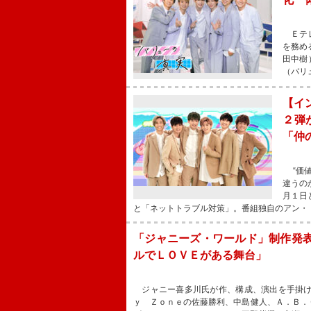
Ｅテレ
を務め
田中樹
（バリ
【イ
２弾
「仲
“価値
違うの
月１日
と「ネットトラブル対策」。番組独自のアン・
「ジャニーズ・ワールド」制作発
ルでＬＯＶＥがある舞台」
ジャニー喜多川氏が作、構成、演出を手掛け
ｙ Ｚｏｎｅの佐藤勝利、中島健人、Ａ．Ｂ．