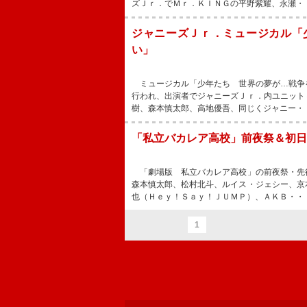
ズＪｒ．でＭｒ．ＫＩＮＧの平野紫耀、永瀬・
ジャニーズＪｒ．ミュージカル「
い」
ミュージカル「少年たち 世界の夢が…戦争
行われ、出演者でジャニーズＪｒ．内ユニット
樹、森本慎太郎、高地優吾、同じくジャニー・
「私立バカレア高校」前夜祭＆初日
「劇場版 私立バカレア高校」の前夜祭・先
森本慎太郎、松村北斗、ルイス・ジェシー、京
也（Ｈｅｙ！Ｓａｙ！ＪＵＭＰ）、ＡＫＢ・・
1