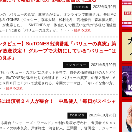
2022年3月9日
TOPICS
の「バリューの真実」取材会が２日、オンラインで開催され、番組MC
るSixTONES（ジェシー、京本大我、松村北斗、高地優吾、森本慎太郎、
）が出席した。 SixTONES が、体当たりで幅広い世代の“多様な価値観
ュー）”に迫る「バリューの真実」が、４・・・
続きを読む
ンタビュー】SixTONES出演番組「バリューの真実」第
が放送決定！ グループで大切にしている“バリュー”は
の良さ」
2021年5月20日
インタビュー
観（バリュー）のズレ”にスポットを当て、自分の価値観は他の人とどう
か、SixTONESが体当たりで検証する「バリューの真実」の第２弾が、６
と６月８日にＥテレで放送される。今回のテーマは、「キレイな食べ方」
・・
続きを読む
表に出演者２４人が集合！ 中島健人「毎日がスペシャ
2015年10月26日
TOPICS
る舞台「ジャニーズ・ワールド」の制作発表が行われ、出演者でＳｅｘ
Ｃ－Ｚの橋本良亮、戸塚祥太、河合郁人、五関晃一、塚田僚一、ジャニー