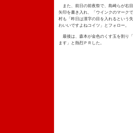
また、前日の前夜祭で、島崎らが右目
矢印を書き入れ、「ウインクのマーク
村も「昨日は漢字の目を入れるという
わいいですよねコイツ」とフォロー。
最後は、森本が金色のくす玉を割り「
ます」と熱烈ＰＲした。