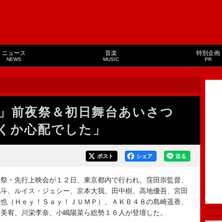
ニュース
音楽
特別企画
NEWS
MUSIC
PR
校」前夜祭＆初日舞台あいさつ
くか心配でした」
ポスト
シェア
送る
祭・先行上映会が１２日、東京都内で行われ、窪田崇監督、
北斗、ルイス・ジェシー、京本大我、田中樹、高地優吾、宮田
雄也（Ｈｅｙ！Ｓａｙ！ＪＵＭＰ）、ＡＫＢ４８の島崎遥香、
内美宥、川栄李奈、小嶋陽菜ら総勢１６人が登壇した。