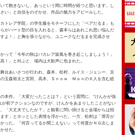
いて飽きないし、あっという間に時間が経つと思います。し
下さい」と自信をのぞかせ、作品の魅力をアピールした。
カトレア学院」の学生服をモチーフにした「ペアだるま」も
崎らがハート型の目を入れると、森本らはあれこれ思い悩んだ
ですよ！」と胸を張りながら、ユニークなだるまを完成させ
かって「今年の秋はバカレア旋風を巻き起こしましょう！」
最高！」と叫ぶと、場内は大歓声に包まれた。
舞台あいさつが行われ、森本、松村、ルイス・ジェシー、京
２の玉森裕太と宮田、高木、Ｓｎｏｗ Ｍａｎの６人を含む総
の本作。「大変だったことは？」という質問に、“けんかが強
れが初アクションなのですが、けんかをあまりしたことがない
い。「大丈夫でしたか？」と観客に問い掛けると会場からは拍
います」とホッとした表情を浮かべた。一方、松村は「滑舌が
多かった。『何言ってるか聞こえない』って何度かＮＧ出しま
沸かせた。