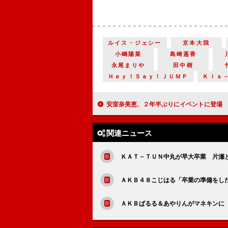
ルイス・ジェシー
京本大我
小嶋陽菜
島崎遥香
永尾まりや
田中樹
Ｈｅｙ！Ｓａｙ！ＪＵＭＰ
Ｋｉｓ
安室奈美恵、２年半ぶりにイベントに登場 人生初のテ
関連ニュース
ＫＡＴ－ＴＵＮ中丸が早大卒業 片瀬
ＡＫＢ４８こじはる「卒業の準備をし
ＡＫＢぱるる＆あやりんがマネキンに