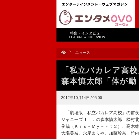
特集・インタビュー
FEATURE & INTERVIEW
ニュース
「私立バカレア高
森本慎太郎「体が動
2012年10月14日 / 05:00
「劇場版 私立バカレア高校」の前夜
ジャニーズＪｒ．の森本慎太郎、松村
俊哉（Ｋｉｓ－Ｍｙ－Ｆｔ２）、高木
大場美奈、永尾まりや、加藤玲奈、竹