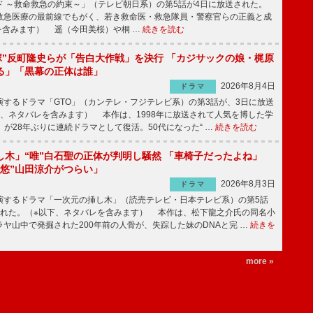
 ～救命救急の約束～」（テレビ朝日系）の第5話が4日に放送された。
急医療の最前線でもがく、若き救命医・救急隊員・警察官らの正義と成
を含みます） 遥（今田美桜）や桐 …
続きを読む
鬼塚”反町隆史らが「告白大作戦」を決行 「カジサックの娘・梶原
る」「黒幕の正体は誰」
2026年8月4日
ドラマ
するドラマ「GTO」（カンテレ・フジテレビ系）の第3話が、3日に放送
下、ネタバレを含みます） 本作は、1998年に放送されて人気を博した学
」が28年ぶりに連続ドラマとして復活。50代になった“ …
続きを読む
し木」“唯”白石聖の正体が判明し騒然 「車椅子だったよね」
“悠”山田涼介がつらい」
2026年8月3日
ドラマ
するドラマ「一次元の挿し木」（読売テレビ・日本テレビ系）の第5話
された。（※以下、ネタバレを含みます） 本作は、松下龍之介氏の同名小
ヤ山中で発掘された200年前の人骨が、失踪した妹のDNAと完 …
続きを
more »