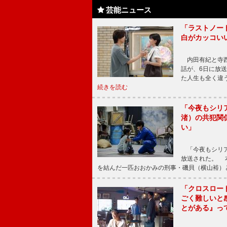
芸能ニュース
「ラストノー
白がカッコい
内田有紀と寺西
話が、6日に放
た人生も全く違
続きを読む
「今夜もシリ
渚）の共犯関
い」
「今夜もシリア
放送された。 
を結んだ一匹おおかみの刑事・磯貝（横山裕）
「クロスロー
ごく難しいと
とがある』っ