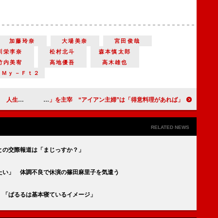
加藤玲奈
大場美奈
宮田俊哉
川栄李奈
松村北斗
森本慎太郎
竹内美宥
高地優吾
高木雄也
－Ｍｙ－Ｆｔ２
ープカット
玉木宏が「アイアンシェフ」を主宰 “アイアン主婦”は「得意料理があれば」
RELATED NEWS
との交際報道は「まじっすか？」
たい」 体調不良で休演の篠田麻里子を気遣う
 「ぱるるは基本寝ているイメージ」