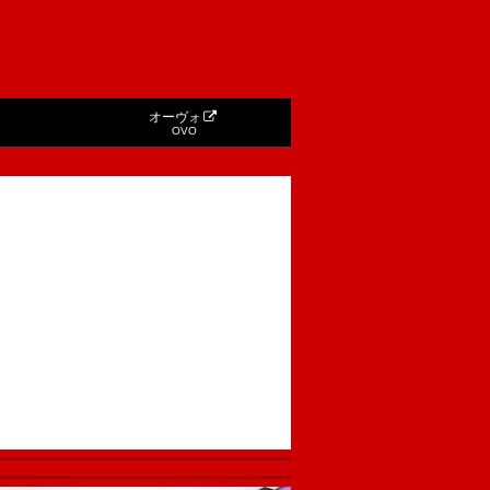
オーヴォ
OVO