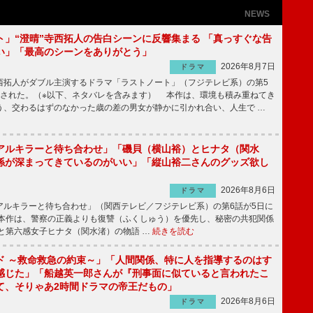
NEWS
ト」“澄晴”寺西拓人の告白シーンに反響集まる 「真っすぐな告
い」「最高のシーンをありがとう」
2026年8月7日
ドラマ
拓人がダブル主演するドラマ「ラストノート」（フジテレビ系）の第5
送された。（※以下、ネタバレを含みます） 本作は、環境も積み重ねてき
う、交わるはずのなかった歳の差の男女が静かに引かれ合い、人生で …
アルキラーと待ち合わせ」「磯貝（横山裕）とヒナタ（関水
係が深まってきているのがいい」「縦山裕二さんのグッズ欲し
2026年8月6日
ドラマ
ルキラーと待ち合わせ」（関西テレビ／フジテレビ系）の第6話が5日に
本作は、警察の正義よりも復讐（ふくしゅう）を優先し、秘密の共犯関係
と第六感女子ヒナタ（関水渚）の物語 …
続きを読む
ド ～救命救急の約束～」「人間関係、特に人を指導するのはす
感じた」「船越英一郎さんが『刑事面に似ていると言われたこ
て、そりゃあ2時間ドラマの帝王だもの」
2026年8月6日
ドラマ