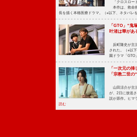
「クロスロード
本作は、救命救
長を描く本格医療ドラマ。（※以下、ネタバレ
「GTO」“
叶渚は華があ
反町隆史が主演
された。（※以
園ドラマ「GTO
「一次元の挿
「宗教二世の
山田涼介が主演
が、2日に放送
説が原作。ヒマラ
読む