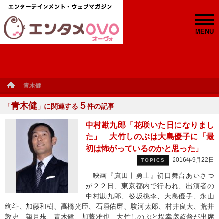
MENU
青木健
青木健
５
「
」に関連する
件の記事
中村勘九郎「花咲いた日になりまし
た」 大竹しのぶは大島優子に「最
初は怖がっているのかと思った」
2016年9月22日
TOPICS
映画『真田十勇士』初日舞台あいさつ
が２２日、東京都内で行われ、出演者の
中村勘九郎、松坂桃李、大島優子、永山
絢斗、加藤和樹、高橋光臣、石垣佑磨、駿河太郎、村井良大、荒井
敦史、望月歩、青木健、加藤雅也、大竹しのぶと堤幸彦監督が出席