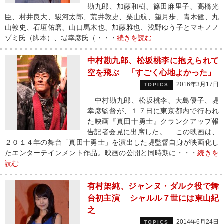
勘九郎、加藤和樹、篠田麻里子、高橋光
臣、村井良大、駿河太郎、荒井敦史、栗山航、望月歩、青木健、丸
山敦史、石垣佑磨、山口馬木也、加藤雅也、浅野ゆう子とマキノノ
ゾミ氏（脚本）、堤幸彦氏（・・・
続きを読む
中村勘九郎、松坂桃李に抱えられて
空を飛ぶ 「すごく心地よかった」
2016年3月17日
TOPICS
中村勘九郎、松坂桃李、大島優子、堤
幸彦監督が、１７日に東京都内で行われ
た映画『真田十勇士』クランクアップ報
告記者会見に出席した。 この映画は、
２０１４年の舞台「真田十勇士」を演出した堤監督自身が映画化し
たエンターテインメント作品。映画の公開と同時期に・・・
続きを
読む
有村架純、ジャンヌ・ダルク役で舞
台初主演 シャルル７世には東山紀
之
2014年6月24日
TOPICS