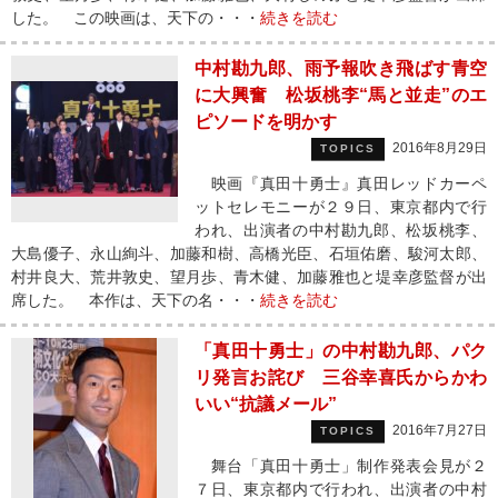
した。 この映画は、天下の・・・
続きを読む
中村勘九郎、雨予報吹き飛ばす青空
に大興奮 松坂桃李“馬と並走”のエ
ピソードを明かす
2016年8月29日
TOPICS
映画『真田十勇士』真田レッドカーペ
ットセレモニーが２９日、東京都内で行
われ、出演者の中村勘九郎、松坂桃李、
大島優子、永山絢斗、加藤和樹、高橋光臣、石垣佑磨、駿河太郎、
村井良大、荒井敦史、望月歩、青木健、加藤雅也と堤幸彦監督が出
席した。 本作は、天下の名・・・
続きを読む
「真田十勇士」の中村勘九郎、パク
リ発言お詫び 三谷幸喜氏からかわ
いい“抗議メール”
2016年7月27日
TOPICS
舞台「真田十勇士」制作発表会見が２
７日、東京都内で行われ、出演者の中村