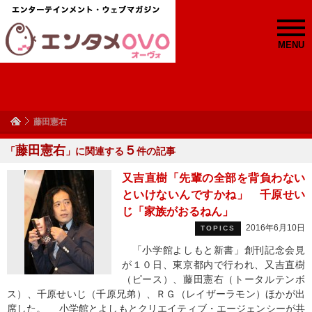
MENU
藤田憲右
藤田憲右
５
「
」に関連する
件の記事
又吉直樹「先輩の全部を背負わない
といけないんですかね」 千原せい
じ「家族がおるねん」
2016年6月10日
TOPICS
「小学館よしもと新書」創刊記念会見
が１０日、東京都内で行われ、又吉直樹
（ピース）、藤田憲右（トータルテンボ
ス）、千原せいじ（千原兄弟）、ＲＧ（レイザーラモン）ほかが出
席した。 小学館とよしもとクリエイティブ・エージェンシーが共