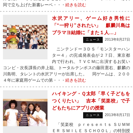
同で立ち上げた新書レーベ・・・
続きを読む
水沢アリー、ゲーム好き男性に
「“一狩り”されたい」 麒麟川島は
ブラマヨ結婚に「また１人…」
2013年8月27日
ニュース
ニンテンドー３ＤＳ「モンスターハン
ター４」の完成発表会が２７日、東京都
内で行われ、ＴＶＣＭに出演するお笑い
コンビ・次長課長の井上聡、トータルテンボスの藤田憲右、麒麟の
川島明、タレントの水沢アリーが出席した。 同ゲームは、２００
４年に家庭用ゲームでの第・・・
続きを読む
ハイキング・Ｑ太郎「早く子どもを
つくりたい」 吉本「笑楽校」で子
どもたちにアプリの授業
2013年8月17日
ニュース
「笑楽校 ｐｒｅｓｅｎｔｓ ＳＵＭＭ
ＥＲ ＳＭＩＬＥ ＳＣＨＯＯＬ」の特別授