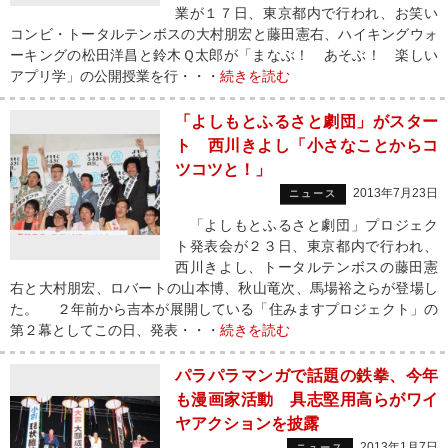
業が１７日、東京都内で行われ、お笑い
コンビ・トータルテンボスの大村朋宏と藤田憲右、ハイキングウォ
ーキングの松田洋昌と鈴木Ｑ太郎が「まなぶ！ あそぶ！ 楽しい
アプリ学」の公開授業を行・・・
続きを読む
「よしもとふるさと劇団」がスター
ト 西川きよし「小さなことからコ
ツコツと！」
2013年7月23日
ニュース
「よしもとふるさと劇団」プロジェク
ト発表会が２３日、東京都内で行われ、
西川きよし、トータルテンボスの藤田憲
右と大村朋宏、ロバートの山本博、秋山竜次、馬場裕之らが登場し
た。 ２年前から吉本が展開している「住みますプロジェクト」の
第２幕としてこの日、発表・・・
続きを読む
パラパラマンガで話題の鉄拳、今年
も漫画家活動 具志堅用高らがワイ
ヤアクションを披露
2013年1月7日
ニュース