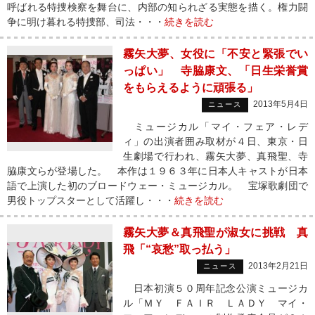
呼ばれる特捜検察を舞台に、内部の知られざる実態を描く。権力闘
争に明け暮れる特捜部、司法・・・
続きを読む
霧矢大夢、女役に「不安と緊張でい
っぱい」 寺脇康文、「日生栄誉賞
をもらえるように頑張る」
2013年5月4日
ニュース
ミュージカル「マイ・フェア・レデ
ィ」の出演者囲み取材が４日、東京・日
生劇場で行われ、霧矢大夢、真飛聖、寺
脇康文らが登場した。 本作は１９６３年に日本人キャストが日本
語で上演した初のブロードウェー・ミュージカル。 宝塚歌劇団で
男役トップスターとして活躍し・・・
続きを読む
霧矢大夢＆真飛聖が淑女に挑戦 真
飛「“哀愁”取っ払う」
2013年2月21日
ニュース
日本初演５０周年記念公演ミュージカ
ル「ＭＹ ＦＡＩＲ ＬＡＤＹ マイ・