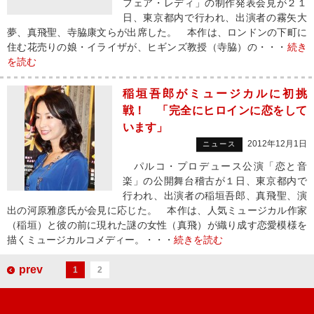
フェア・レディ」の制作発表会見が２１
日、東京都内で行われ、出演者の霧矢大
夢、真飛聖、寺脇康文らが出席した。 本作は、ロンドンの下町に
住む花売りの娘・イライザが、ヒギンズ教授（寺脇）の・・・
続き
を読む
稲垣吾郎がミュージカルに初挑
戦！ 「完全にヒロインに恋をして
います」
2012年12月1日
ニュース
パルコ・プロデュース公演「恋と音
楽」の公開舞台稽古が１日、東京都内で
行われ、出演者の稲垣吾郎、真飛聖、演
出の河原雅彦氏が会見に応じた。 本作は、人気ミュージカル作家
（稲垣）と彼の前に現れた謎の女性（真飛）が織り成す恋愛模様を
描くミュージカルコメディー。・・・
続きを読む
prev
1
2