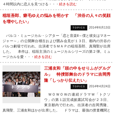
４時間以内に恋人を見つける・・・
続きを読む
稲垣吾郎、癖毛ゆえの悩みを明かす 「渋谷の人々の笑顔
を増やしたい」
2014年6月13日
TOPICS
パルコ・ミュージカル・シアター「恋と音楽Ⅱ～僕と彼女はマネー
ジャー～」の公開舞台稽古および囲み会見が１３日、都内の渋谷の
パルコ劇場で行われ、出演者でＳＭＡＰの稲垣吾郎、真飛聖が出席
した。 本作は、稲垣主演のミュージカルシリーズの第２弾。ミュ
ージカルを愛・・・
続きを読む
三浦友和「頭の中をせりふがグルグ
ル」 特捜部舞台のドラマに吉岡秀
隆「しっかり伝えたい」
2014年4月24日
TOPICS
ＷＯＷＯＷの連続ドラマＷ「トクソ
ウ」の第１話完成披露試写会が２３日、
東京都内で行われ、出演者の吉岡秀隆、
真飛聖、三浦友和ほかが出席した。 ドラマは、最強の捜査機関と