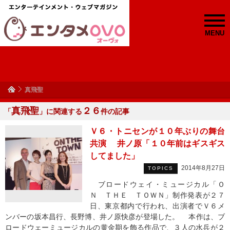
MENU
真飛聖
真飛聖
２６
「
」に関連する
件の記事
Ｖ６・トニセンが１０年ぶりの舞台
共演 井ノ原「１０年前はギスギス
してました」
2014年8月27日
TOPICS
ブロードウェイ・ミュージカル「Ｏ
Ｎ ＴＨＥ ＴＯＷＮ」制作発表が２７
日、東京都内で行われ、出演者でＶ６メ
ンバーの坂本昌行、長野博、井ノ原快彦が登場した。 本作は、ブ
ロードウェーミュージカルの黄金期を飾る作品で、３人の水兵が２