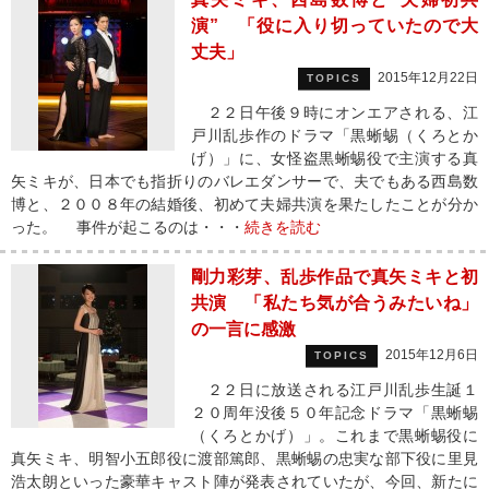
演” 「役に入り切っていたので大
丈夫」
2015年12月22日
TOPICS
２２日午後９時にオンエアされる、江
戸川乱歩作のドラマ「黒蜥蜴（くろとか
げ）」に、女怪盗黒蜥蜴役で主演する真
矢ミキが、日本でも指折りのバレエダンサーで、夫でもある西島数
博と、２００８年の結婚後、初めて夫婦共演を果たしたことが分か
った。 事件が起こるのは・・・
続きを読む
剛力彩芽、乱歩作品で真矢ミキと初
共演 「私たち気が合うみたいね」
の一言に感激
2015年12月6日
TOPICS
２２日に放送される江戸川乱歩生誕１
２０周年没後５０年記念ドラマ「黒蜥蜴
（くろとかげ）」。これまで黒蜥蜴役に
真矢ミキ、明智小五郎役に渡部篤郎、黒蜥蜴の忠実な部下役に里見
浩太朗といった豪華キャスト陣が発表されていたが、今回、新たに