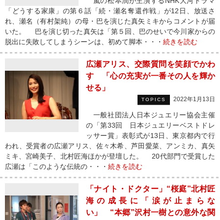
嵐の松本潤が主演するNHK大河ドラマ
「どうする家康」の第６話「続・瀬名奪還作戦」が12日、放送さ
れ、瀬名（有村架純）の母・巴を演じた真矢ミキからコメントが届
いた。 巴を演じ切った真矢は「第５回、巴のせいで今川家からの
脱出に失敗してしまうシーンは、初めて脚本・・・
続きを読む
広瀬アリス、交際質問を笑顔でかわ
す 「心の充実が一番その人を輝か
せる」
2022年1月13日
TOPICS
一般社団法人日本ジュエリー協会主催
の「第33回 日本ジュエリーベストドレ
ッサー賞」表彰式が13日、東京都内で行
われ、受賞者の広瀬アリス、佐々木希、芦田愛菜、アンミカ、真矢
ミキ、宮崎美子、北村匠海ほかが登壇した。 20代部門で受賞した
広瀬は「このような伝統の・・・
続きを読む
「ナイト・ドクター」“桜庭”北村匠
海の成長に「涙が止まらな
い」 “本郷”沢村一樹との意外な関