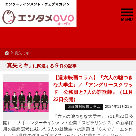
MENU
真矢ミキ
真矢ミキ
９
「
」に関連する
件の記事
【週末映画コラム】『六人の嘘つき
な大学生』／『アングリースクワッ
ド 公務員と7人の詐欺師』（11月
22日公開）
2024年11月21日
ほぼ週刊映画コラム
『六人の嘘つきな大学生』（11月22日公
開） 大手エンターテインメント企業「スピラリンクス」の新卒採
用の最終選考に残った6人の就活生への課題は「6人でチームを作
り、1カ月後のグループディスカッションに臨むこと」だった。