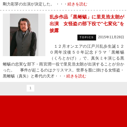
剛力彩芽の出演が決定した。 ・・・
続きを読む
乱歩作品「黒蜥蜴」に里見浩太朗が
出演 女怪盗の部下役で“七変化”を
披露
2015年11月28日
TOPICS
１２月オンエアの江戸川乱歩生誕１２
０周年没後５０年記念ドラマ「黒蜥蜴
（くろとかげ）」で、真矢ミキ演じる黒
蜥蜴の忠実な部下・雨宮潤一役で里見浩太朗が出演することが分か
った。 事件が起こるのはクリスマス。世界を股に掛ける女怪盗・
黒蜥蜴（真矢）と希代の天才・・・
続きを読む
1