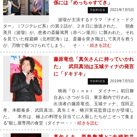
係には「めっちゃすてき」
2021年7月5日
TOPICS
波瑠が主演するドラマ「ナイト・ドク
ター」（フジテレビ系）の第２話が、２８日に放送された。 朝倉
美月（波瑠）が、患者の斎藤篤男（赤ペン瀧川）に襲われた。それ
を見ていた桜庭瞬（北村匠海）は、斎藤を突き飛ばして美月を救う
が、刃物で傷つけられてしまう。 そ・・・
続きを読む
藤原竜也「真矢さんに持っていかれ
た」 武田真治は玉城ティナの発言
に「ドキドキ」
2019年7月5日
TOPICS
映画『Ｄｉｎｅｒ ダイナー』初日舞
台あいさつが５日、東京都内で行われ、
出演者の藤原竜也、玉城ティナ、窪田正
孝、本郷奏多、武田真治、真矢ミキ、蜷川実花監督ほかが登場し
た。 本作は、極上の料理を目当てに人殺したちがこぞって集ま
る“殺し屋専用の食堂（ダイナー・・・
続きを読む
真矢ミキ、西島数博と“夫婦初共