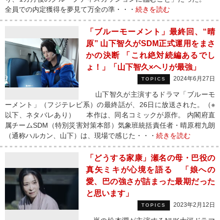
全員での内定獲得を夢見て万全の準・・・
続きを読む
「ブルーモーメント」最終回、“晴
原” 山下智久がSDM正式運用をまさ
かの決断 「これ絶対続編あるでし
ょ！」「山下智久×ヘリが最強」
2024年6月27日
TOPICS
山下智久が主演するドラマ「ブルーモ
ーメント」（フジテレビ系）の最終話が、26日に放送された。（※
以下、ネタバレあり） 本作は、同名コミックが原作。 内閣府直
属チームSDM（特別災害対策本部）気象班統括責任者・晴原柑九朗
（通称ハルカン、山下）は、現場で感じた・・・
続きを読む
「どうする家康」瀬名の母・巴役の
真矢ミキが心境を語る 「娘への
愛、巴の強さが詰まった最期だった
と思います」
2023年2月12日
TOPICS