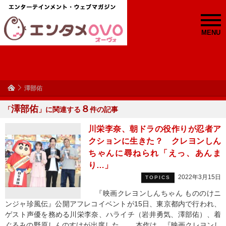
MENU
澤部佑
澤部佑
８
「
」に関連する
件の記事
川栄李奈、朝ドラの役作りが忍者ア
クションに生きた？ クレヨンしん
ちゃんに尋ねられ「えっ、あんま
り…」
2022年3月15日
TOPICS
『映画クレヨンしんちゃん もののけニ
ンジャ珍風伝』公開アフレコイベントが15日、東京都内で行われ、
ゲスト声優を務める川栄李奈、ハライチ（岩井勇気、澤部佑）、着
ぐるみの野原しんのすけが出席した。 本作は、『映画クレヨンし