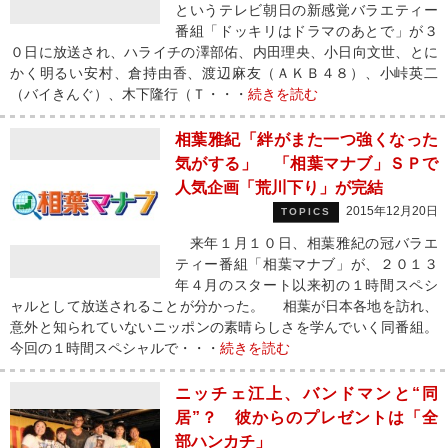
というテレビ朝日の新感覚バラエティー
番組「ドッキリはドラマのあとで」が３
０日に放送され、ハライチの澤部佑、内田理央、小日向文世、とに
かく明るい安村、倉持由香、渡辺麻友（ＡＫＢ４８）、小峠英二
（バイきんぐ）、木下隆行（Ｔ・・・
続きを読む
相葉雅紀「絆がまた一つ強くなった
気がする」 「相葉マナブ」ＳＰで
人気企画「荒川下り」が完結
2015年12月20日
TOPICS
来年１月１０日、相葉雅紀の冠バラエ
ティー番組「相葉マナブ」が、２０１３
年４月のスタート以来初の１時間スペシ
ャルとして放送されることが分かった。 相葉が日本各地を訪れ、
意外と知られていないニッポンの素晴らしさを学んでいく同番組。
今回の１時間スペシャルで・・・
続きを読む
ニッチェ江上、バンドマンと“同
居”？ 彼からのプレゼントは「全
部ハンカチ」