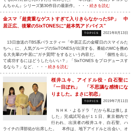
んちゃん』シリーズ第30作目の最新作。・・・
続きを読む
金スマ「超貴重なゲストすぎて入りきらなかったSP」 中
居正広、後輩のSixTONESに“超本気アドバイス”
2021年8月13日
TOPICS
13日放送のTBS系バラエティー「中居正広の金曜日のスマイルた
ちへ」に、人気グループのSixTONESが出演する。番組のMCを務め
る大先輩の中居に“ガチ質問”をするという内容だ。 「個性を出し
て成功するにはどうしたらいい？」「SixTONES をプロデュースす
るなら？」など、・・・
続きを読む
桜井ユキ、アイドル役・白石聖に
「一目ぼれ」 「不思議な感情にな
りました。まさに初恋」
2019年7月11日
TOPICS
ＮＨＫ・よるドラ「だから私は推しま
した」完成試写会が１１日、東京都内で
行われ、出演者の桜井ユキ、白石聖、ハ
ライチの澤部佑が出席した。 本作は、地下アイドルと出会い、オ