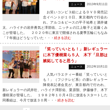
2013年9月11日
ニュース
お笑いコンビ３組によるＤＶＤ発売記
念イベントが１０日、東京都内で行会わ
れ、アルコ＆ピースの平子祐希と酒井健
太、ハライチの岩井勇気と澤部佑、ニッチェの江上敬子と近藤くみ
こが登場した。 ２０２０年に東京で開催される夏季五輪にちなみ
「７年後はどうなっていた・・・
続きを読む
「笑っていいとも！」新レギュラー
に木下優樹菜ら５人 木下「旦那は
嫉妬してると思う」
2012年10月1日
ニュース
人気バラエティー番組「笑っていいと
も！」（フジテレビ系）の新レギュラー
陣発表記者会見が、東京都内で行われ、
新レギュラーの武井壮、ハライチ澤部佑、栗原類、伊藤修子、木下
優樹菜が登場した。 １９８２年１０月４日に放送をスタートした
同番組は、今月で放送３０周・・・
続きを読む