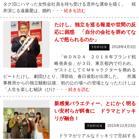
タク沼にハマった女性会社員を待ち受ける意外な運命を描く。 桜
井演じる遠藤愛は、婚約・・・
続きを読む
たけし、独立を巡る報道や世間の反
応に困惑 「自分の会社を辞めてな
んで怒られるのか」
2018年4月3日
TOPICS
「ＷＯＮＤＡ ２０１８年ブランド戦
略発表会」が３日、東京都内で行われ、
ゲストとしてＣＭキャラクターを務める
ビートたけし、劇団ひとり、澤部佑、春日俊彰が出席した。 所属
事務所からの独立騒動以後、初の公の場への登場となったたけしは
「人生を楽しむ秘訣（ひけ・・・
続きを読む
新感覚バラエティー、とにかく明る
い安村らが餌食に ドラマとドッキ
リが融合！
2015年12月23日
TOPICS
ドラマがリアルなドッキリで完結する