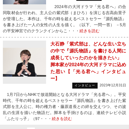
2024年の大河ドラマ「光る君へ」の合
同取材会が行われ、主人公の紫式部（まひろ）を演じる吉高由里子
が登壇した。本作は、千年の時を超えるベストセラー『源氏物語』
を書き上げた一人の女性の人生を描く。（以下、一問一答） －5月
の平安神宮でのクランクインからこ・・・
続きを読む
大石静「紫式部は、どんな生い立ち
の中で『源氏物語』を書ける人間に
成長していったのかを描きたい」
脚本家が2024年の大河ドラマに込め
た思い【「光る君へ」インタビュ
ー】
2023年12月31日
インタビュー
1月7日からNHKで放送開始となる大河ドラマ「光る君へ」。平安
時代、千年の時を超えるベストセラー『源氏物語』を書き上げた紫
式部を主人公に、時の権力者・藤原道長との絆を交えつつ、その波
乱の生涯を描いた物語だ。脚本を手掛けるのは、連続テレビ小説
「ふたりっ子」（97・・・
続きを読む