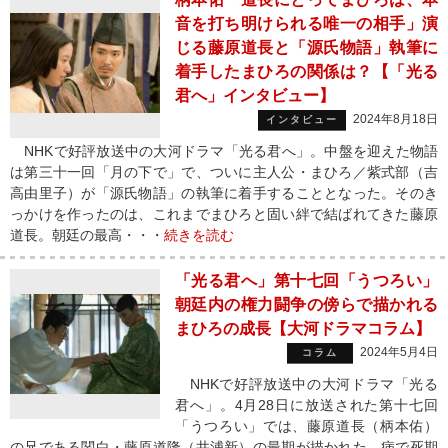
音を打ち明けられる唯一の相手」演
じる藤原道長と「源氏物語」執筆に
着手したまひろの関係は？【「光る
君へ」インタビュー】
2024年8月18日
インタビュー
NHKで好評放送中の大河ドラマ「光る君へ」。中盤を迎えた物語
は第三十一回「月の下で」で、ついに主人公・まひろ／紫式部（吉
高由里子）が「源氏物語」の執筆に着手することとなった。そのき
っかけを作ったのは、これまでまひろと固い絆で結ばれてきた藤原
道長。朝廷の最高・・・
続きを読む
「光る君へ」第十七回「うつろい」
朝廷内の権力闘争の傍らで描かれる
まひろの成長【大河ドラマコラム】
2024年5月4日
コラム
NHKで好評放送中の大河ドラマ「光る
君へ」。4月28日に放送された第十七回
「うつろい」では、藤原道長（柄本佑）
の兄である関白・藤原道隆（井浦新）の最期が描かれた。病で死期