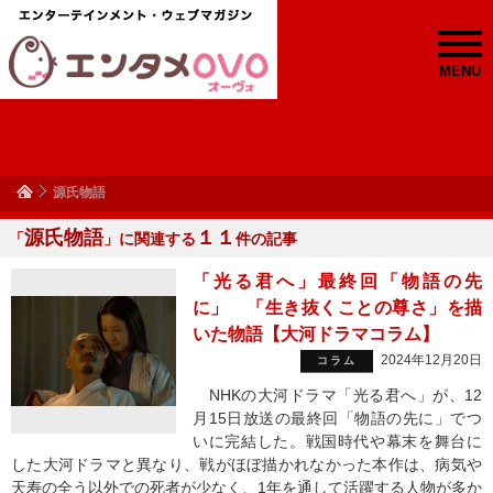
MENU
源氏物語
源氏物語
１１
「
」に関連する
件の記事
「光る君へ」最終回「物語の先
に」 「生き抜くことの尊さ」を描
いた物語【大河ドラマコラム】
2024年12月20日
コラム
NHKの大河ドラマ「光る君へ」が、12
月15日放送の最終回「物語の先に」でつ
いに完結した。戦国時代や幕末を舞台に
した大河ドラマと異なり、戦がほぼ描かれなかった本作は、病気や
天寿の全う以外での死者が少なく、1年を通して活躍する人物が多か