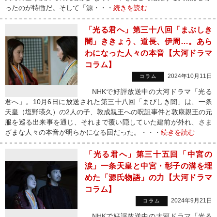
ったのが特徴だ。そして「源・・・
続きを読む
「光る君へ」第三十八回「まぶしき
闇」ききょう、道長、伊周…。あら
わになった人々の本音【大河ドラマ
コラム】
2024年10月11日
コラム
NHKで好評放送中の大河ドラマ「光る
君へ」。10月6日に放送された第三十八回「まびしき闇」は、一条
天皇（塩野瑛久）の2人の子、敦成親王への呪詛事件と敦康親王の元
服を巡る出来事を通じ、それまで覆い隠していた建前が外れ、さま
ざまな人々の本音が明らかになる回だった。・・・
続きを読む
「光る君へ」第三十五回「中宮の
涙」一条天皇と中宮・彰子の溝を埋
めた「源氏物語」の力【大河ドラマ
コラム】
2024年9月21日
コラム
NHKで好評放送中の大河ドラマ「光る