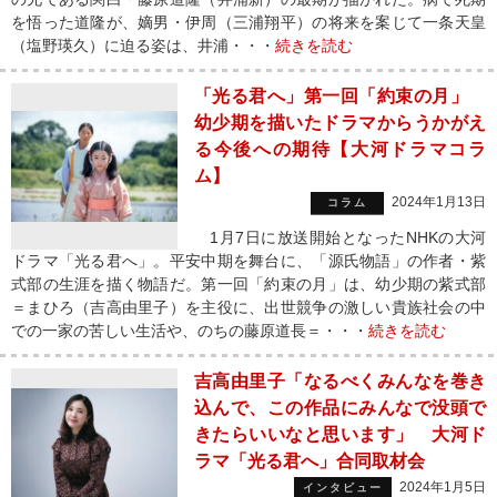
を悟った道隆が、嫡男・伊周（三浦翔平）の将来を案じて一条天皇
（塩野瑛久）に迫る姿は、井浦・・・
続きを読む
「光る君へ」第一回「約束の月」
幼少期を描いたドラマからうかがえ
る今後への期待【大河ドラマコラ
ム】
2024年1月13日
コラム
1月7日に放送開始となったNHKの大河
ドラマ「光る君へ」。平安中期を舞台に、「源氏物語」の作者・紫
式部の生涯を描く物語だ。第一回「約束の月」は、幼少期の紫式部
＝まひろ（吉高由里子）を主役に、出世競争の激しい貴族社会の中
での一家の苦しい生活や、のちの藤原道長＝・・・
続きを読む
吉高由里子「なるべくみんなを巻き
込んで、この作品にみんなで没頭で
きたらいいなと思います」 大河ド
ラマ「光る君へ」合同取材会
2024年1月5日
インタビュー