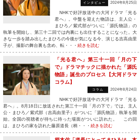
2024年8月25日
インタビュー
NHKで好評放送中の大河ドラマ「光る
君へ」。中盤を迎えた物語は、主人公・
まひろ／紫式部がついに「源氏物語」の
執筆を開始し、第三十二回では内裏にも出仕することになった。大
きな一歩を踏み出したまひろの今後が気になる今、演じる吉高由里
子が、撮影の舞台裏も含め、転・・・
続きを読む
「光る君へ」第三十一回「月の下
で」ドラマチックに描かれた「源氏
物語」誕生のプロセス【大河ドラマ
コラム】
2024年8月24日
コラム
NHKで好評放送中の大河ドラマ「光る
君へ」。8月18日に放送された第三十一回「月の下で」では、主人
公・まひろ／紫式部（吉高由里子）がついに「源氏物語」執筆を開
始。全国の視聴者が待ちに待った場面がついに訪れた。 この回
は、まひろの家を訪れた藤原道長（柄・・・
続きを読む
柄本佑「道長にとってまひろは、本