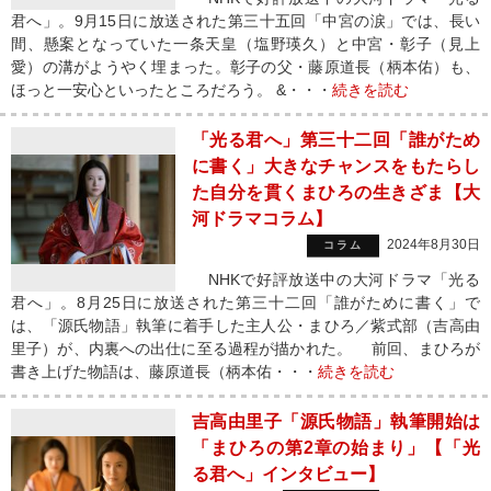
君へ」。9月15日に放送された第三十五回「中宮の涙」では、長い
間、懸案となっていた一条天皇（塩野瑛久）と中宮・彰子（見上
愛）の溝がようやく埋まった。彰子の父・藤原道長（柄本佑）も、
ほっと一安心といったところだろう。 &・・・
続きを読む
「光る君へ」第三十二回「誰がため
に書く」大きなチャンスをもたらし
た自分を貫くまひろの生きざま【大
河ドラマコラム】
2024年8月30日
コラム
NHKで好評放送中の大河ドラマ「光る
君へ」。8月25日に放送された第三十二回「誰がために書く」で
は、「源氏物語」執筆に着手した主人公・まひろ／紫式部（吉高由
里子）が、内裏への出仕に至る過程が描かれた。 前回、まひろが
書き上げた物語は、藤原道長（柄本佑・・・
続きを読む
吉高由里子「源氏物語」執筆開始は
「まひろの第2章の始まり」【「光
る君へ」インタビュー】