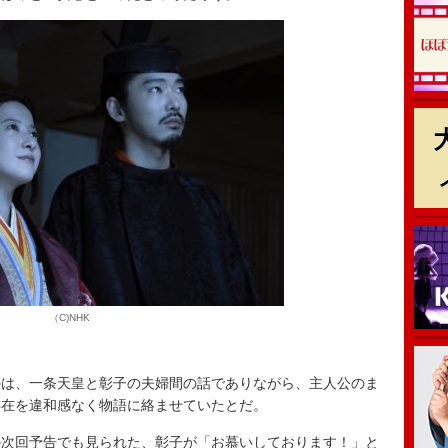
（C)NHK
は、一条天皇と彰子の夫婦間の話でありながら、主人公のま
存在を違和感なく物語に絡ませていたとだ。
次回予告でも見られた、彰子が「お慕いしております！」と