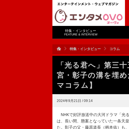
特集・インタビュー
FEATURE & INTERVIEW
特集・インタビュー
コラム
「光る君へ」第三十
宮・彰子の溝を埋め
マコラム】
2024年9月21日 / 09:14
NHKで好評放送中の大河ドラマ「光る
は、長い間、懸案となっていた一条天
た。彰子の父・藤原道長（柄本佑）も