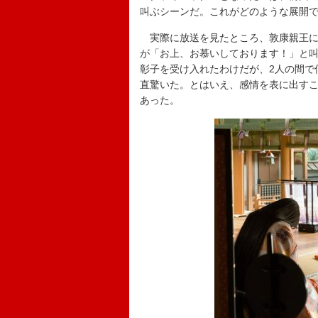
叫ぶシーンだ。これがどのような展開
実際に放送を見たところ、敦康親王に
が「お上、お慕いしております！」と
彰子を受け入れたわけだが、2人の間で
直驚いた。とはいえ、感情を表に出す
あった。