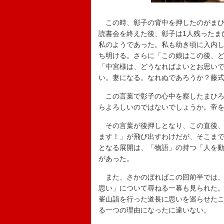
この時、彰子の背中を押したのがまひ
読書会を終えた後、彰子は1人残ったま
私のようであった。私も幼き頃に入内
ち明ける。さらに「この娘はこの後、
「中宮様は、どうなればよいとお思い
い。妻になる。なれぬであろうか？藤
この言葉で彰子の心中を察したまひろ
らよろしいのではないでしょうか。帝
その言葉が後押しとなり、この直後、
ます！」が飛び出すわけだが、そこま
となる展開は、「物語」の持つ「人を
があった。
また、さかのぼればこの回前半では、
思い」について尋ねる一幕も見られた
峯山詣を行った道長に思いを巡らせた
る一つの理由になったに違いない。