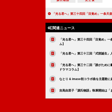
源氏物語
見上愛
「光る君へ」第三十四回「目覚め」一条天皇との関係に悩む中宮・彰子に訪れた変化の兆し【大河
関連ニュース
「光る君へ」第三十四回「目覚め」一
ム】
「光る君へ」第三十三回「式部誕生」
「光る君へ」第三十二回「誰がために
ドラマコラム】
なとり & imase初コラボ曲を主題
吉高由里子「源氏物語」執筆開始は「