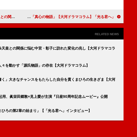
ドラマコラム】
「光る君へ」第三十六回「待ち望まれた日」まひろの言葉から実感した「真心の物語」【大河ドラマコラム】
RELATED NEWS
条天皇との関係に悩む中宮・彰子に訪れた変化の兆し【大河ドラマコラ
人々を動かす「源氏物語」の存在【大河ドラマコラム】
書く」大きなチャンスをもたらした自分を貫くまひろの生きざま【大河
歌に起用、眞栄田郷敦×見上愛が主演『日産90周年記念ムービー』公開
まひろの第2章の始まり」【「光る君へ」インタビュー】