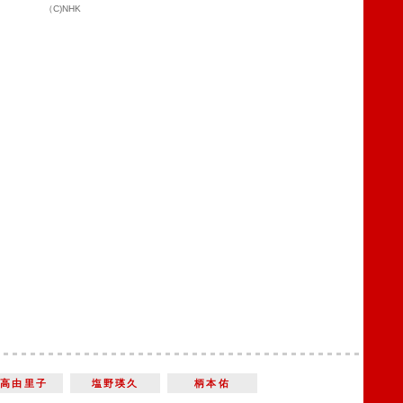
（C)NHK
吉高由里子
塩野瑛久
柄本佑