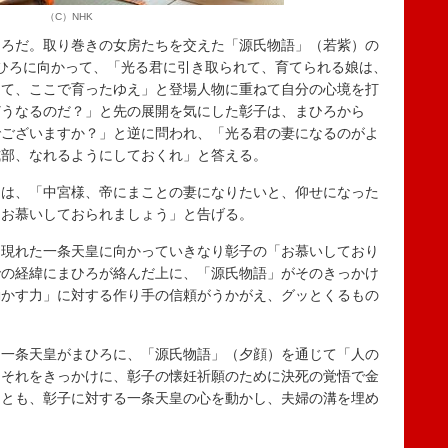
（C）NHK
ろだ。取り巻きの女房たちを交えた「源氏物語」（若紫）の
ひろに向かって、「光る君に引き取られて、育てられる娘は、
して、ここで育ったゆえ」と登場人物に重ねて自分の心境を打
どうなるのだ？」と先の展開を気にした彰子は、まひろから
でございますか？」と逆に問われ、「光る君の妻になるのがよ
式部、なれるようにしておくれ」と答える。
は、「中宮様、帝にまことの妻になりたいと、仰せになった
をお慕いしておられましょう」と告げる。
現れた一条天皇に向かっていきなり彰子の「お慕いしており
での経緯にまひろが絡んだ上に、「源氏物語」がそのきっかけ
動かす力」に対する作り手の信頼がうかがえ、グッとくるもの
一条天皇がまひろに、「源氏物語」（夕顔）を通じて「人の
。それをきっかけに、彰子の懐妊祈願のために決死の覚悟で金
ことも、彰子に対する一条天皇の心を動かし、夫婦の溝を埋め