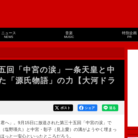
ニュース
音楽
特別企画
NEWS
MUSIC
PR
五回「中宮の涙」一条天皇と中
た「源氏物語」の力【大河ドラ
ポスト
シェア
送る
君へ」。9月15日に放送された第三十五回「中宮の涙」で
皇（塩野瑛久）と中宮・彰子（見上愛）の溝がようやく埋まっ
、ほっと一安心といったところだろう。