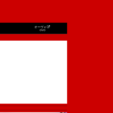
オーヴォ
OVO