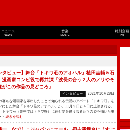
ニュース
音楽
特別企画
NEWS
MUSIC
PR
ンタビュー】舞台「トキワ荘のアオハル」植田圭輔＆石
 漫画家コンビ役で再共演「波長の合う２人のノリやそ
覚がこの作品の見どころ」
2021年10月28日
インタビュー
著名な漫画家を輩出したことで知られる伝説のアパート「トキワ荘」を
フにした舞台「トキワ荘のアオハル」が、11月３日と４日に上演される。
、トキワ荘（劇中ではトキワ寮）に住む夢を追う若者たちの姿を描いた現
・・
続きを読む
準一、なでしこジャパンにエール 初主演舞台に「すご