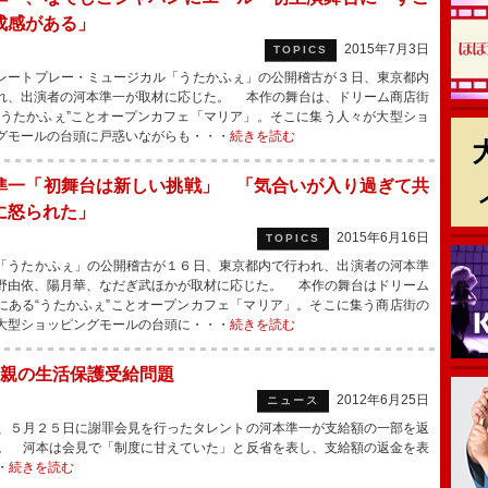
成感がある」
2015年7月3日
TOPICS
ートプレー・ミュージカル「うたかふぇ」の公開稽古が３日、東京都内
れ、出演者の河本準一が取材に応じた。 本作の舞台は、ドリーム商店街
“うたかふぇ”ことオープンカフェ「マリア」。そこに集う人々が大型ショ
グモールの台頭に戸惑いながらも・・・
続きを読む
準一「初舞台は新しい挑戦」 「気合いが入り過ぎて共
に怒られた」
2015年6月16日
TOPICS
うたかふぇ」の公開稽古が１６日、東京都内で行われ、出演者の河本準
野由依、陽月華、なだぎ武ほかが取材に応じた。 本作の舞台はドリーム
にある“うたかふぇ”ことオープンカフェ「マリア」。そこに集う商店街の
大型ショッピングモールの台頭に・・・
続きを読む
親の生活保護受給問題
2012年6月25日
ニュース
、５月２５日に謝罪会見を行ったタレントの河本準一が支給額の一部を返
。 河本は会見で「制度に甘えていた」と反省を表し、支給額の返金を表
・
続きを読む