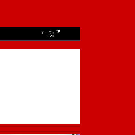
オーヴォ
OVO