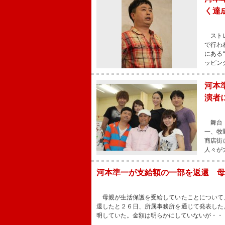
く達
ストレ
で行わ
にある
ッピン
河本
演者
舞台「
一、牧
商店街
人々が
河本準一が支給額の一部を返還 母
母親が生活保護を受給していたことについて
還したと２６日、所属事務所を通じて発表した
明していた。金額は明らかにしていないが・・