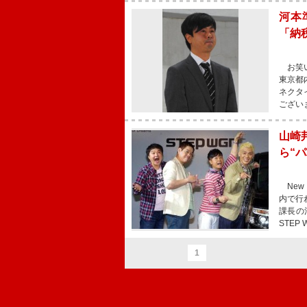
河本
「納
お笑い
東京都
ネクタ
ござい
山崎
ら“
New
内で行
課長の
STE
1