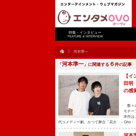
特集・インタビュー
FEATURE & INTERVIEW
河本準一
河本準一
６
「
」に関連する
件の記事
【イ
田明
の感
数々の
モチー
本作は
代コメディー劇。かつて舞台「花火 －Gho・
河本