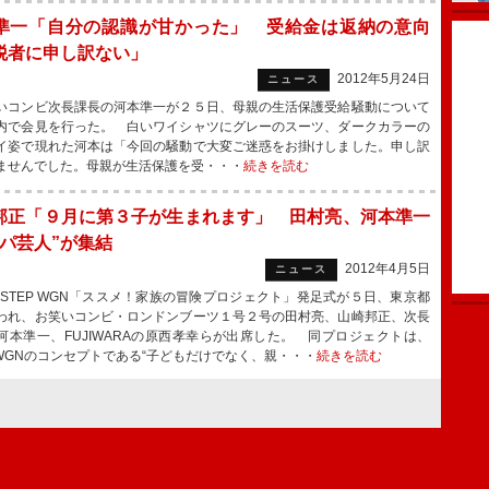
準一「自分の認識が甘かった」 受給金は返納の意向
税者に申し訳ない」
2012年5月24日
ニュース
コンビ次長課長の河本準一が２５日、母親の生活保護受給騒動について
内で会見を行った。 白いワイシャツにグレーのスーツ、ダークカラーの
イ姿で現れた河本は「今回の騒動で大変ご迷惑をお掛けしました。申し訳
ませんでした。母親が生活保護を受・・・
続きを読む
邦正「９月に第３子が生まれます」 田村亮、河本準一
パパ芸人”が集結
2012年4月5日
ニュース
 STEP WGN「ススメ！家族の冒険プロジェクト」発足式が５日、東京都
われ、お笑いコンビ・ロンドンブーツ１号２号の田村亮、山崎邦正、次長
河本準一、FUJIWARAの原西孝幸らが出席した。 同プロジェクトは、
P WGNのコンセプトである“子どもだけでなく、親・・・
続きを読む