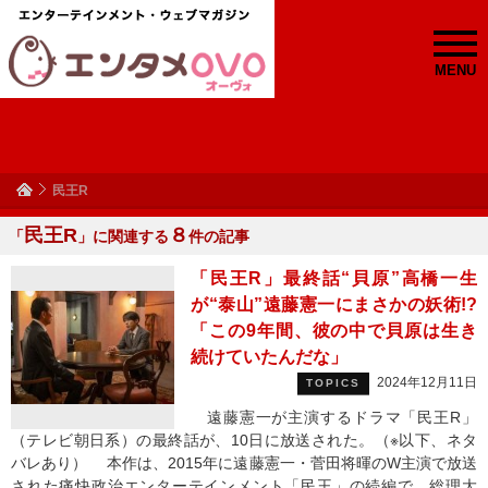
MENU
民王R
民王R
８
「
」に関連する
件の記事
「民王R」最終話“貝原”高橋一生
が“泰山”遠藤憲一にまさかの妖術!?
「この9年間、彼の中で貝原は生き
続けていたんだな」
2024年12月11日
TOPICS
遠藤憲一が主演するドラマ「民王R」
（テレビ朝日系）の最終話が、10日に放送された。（※以下、ネタ
バレあり） 本作は、2015年に遠藤憲一・菅田将暉のW主演で放送
された痛快政治エンターテインメント「民王」の続編で、総理大