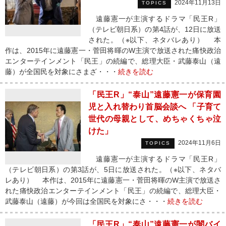
2024年11月13日
TOPICS
遠藤憲一が主演するドラマ「民王R」
（テレビ朝日系）の第4話が、12日に放送
された。（※以下、ネタバレあり） 本
作は、2015年に遠藤憲一・菅田将暉のW主演で放送された痛快政治
エンターテインメント「民王」の続編で、総理大臣・武藤泰山（遠
藤）が全国民を対象にさまざ・・・
続きを読む
「民王R」“泰山”遠藤憲一が保育園
児と入れ替わり首脳会談へ 「子育て
世代の母親として、めちゃくちゃ泣
けた」
2024年11月6日
TOPICS
遠藤憲一が主演するドラマ「民王R」
（テレビ朝日系）の第3話が、5日に放送された。（※以下、ネタバ
レあり） 本作は、2015年に遠藤憲一・菅田将暉のW主演で放送さ
れた痛快政治エンターテインメント「民王」の続編で、総理大臣・
武藤泰山（遠藤）が今回は全国民を対象にさ・・・
続きを読む
「民王R」“泰山”遠藤憲一が闇バイ