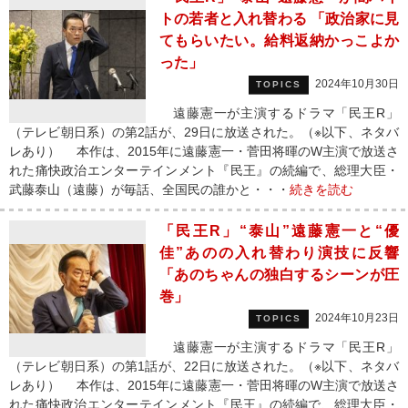
トの若者と入れ替わる 「政治家に見
てもらいたい。給料返納かっこよか
った」
2024年10月30日
TOPICS
遠藤憲一が主演するドラマ「民王R」
（テレビ朝日系）の第2話が、29日に放送された。（※以下、ネタバ
レあり） 本作は、2015年に遠藤憲一・菅田将暉のW主演で放送さ
れた痛快政治エンターテインメント『民王』の続編で、総理大臣・
武藤泰山（遠藤）が毎話、全国民の誰かと・・・
続きを読む
「民王R」“泰山”遠藤憲一と“優
佳”あのの入れ替わり演技に反響
「あのちゃんの独白するシーンが圧
巻」
2024年10月23日
TOPICS
遠藤憲一が主演するドラマ「民王R」
（テレビ朝日系）の第1話が、22日に放送された。（※以下、ネタバ
レあり） 本作は、2015年に遠藤憲一・菅田将暉のW主演で放送さ
れた痛快政治エンターテインメント『民王』の続編で、総理大臣・