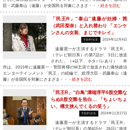
臣・武藤泰山（遠藤）が全国民を対象にさまざ・・・
続きを読む
「民王R」“泰山”遠藤が妊婦・茜
（武田梨奈）と入れ替わり 「エンケ
ンさんの女装、まじでキレイ」
2024年12月4日
TOPICS
遠藤憲一が主演するドラマ「民王R」
（テレビ朝日系）の第7話が、3日に放送
された。（※以下、ネタバレあり） 本
作は、2015年に遠藤憲一・菅田将暉のW主演で放送された痛快政治
エンターテインメント「民王」の続編で、総理大臣・武藤泰山（遠
藤）が全国民を対象にさまざま・・・
続きを読む
「民王R」“白鳥”溝端淳平6股交際な
らぬ8股交際を告白… 「ちょいちょ
い、構文挟んでくるの笑う」
2024年11月27日
TOPICS
遠藤憲一が主演するドラマ「民王R」
（テレビ朝日系）の第6話が、26日に放送