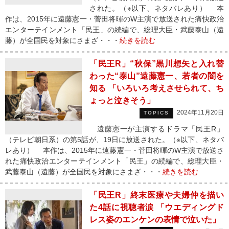
された。（※以下、ネタバレあり） 本
作は、2015年に遠藤憲一・菅田将暉のW主演で放送された痛快政治
エンターテインメント「民王」の続編で、総理大臣・武藤泰山（遠
藤）が全国民を対象にさまざ・・・
続きを読む
「民王R」“秋保”黒川想矢と入れ替
わった“泰山”遠藤憲一、若者の闇を
知る 「いろいろ考えさせられて、ち
ょっと泣きそう」
2024年11月20日
TOPICS
遠藤憲一が主演するドラマ「民王R」
（テレビ朝日系）の第5話が、19日に放送された。（※以下、ネタバ
レあり） 本作は、2015年に遠藤憲一・菅田将暉のW主演で放送さ
れた痛快政治エンターテインメント「民王」の続編で、総理大臣・
武藤泰山（遠藤）が全国民を対象にさまざ・・・
続きを読む
「民王R」終末医療や夫婦仲を描い
た4話に視聴者涙 「ウエディングド
レス姿のエンケンの表情で泣いた」