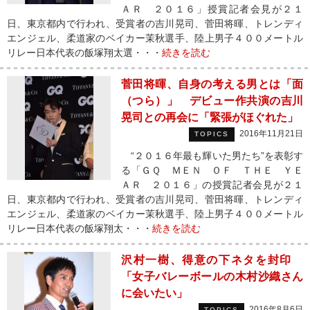
ＡＲ ２０１６」授賞記者会見が２１
日、東京都内で行われ、受賞者の吉川晃司、菅田将暉、トレンディ
エンジェル、柔道家のベイカー茉秋選手、陸上男子４００メートル
リレー日本代表の飯塚翔太選・・・
続きを読む
菅田将暉、自身の考える男とは「面
（つら）」 デビュー作共演の吉川
晃司との再会に「緊張がほぐれた」
2016年11月21日
TOPICS
“２０１６年最も輝いた男たち”を表彰す
る「ＧＱ ＭＥＮ ＯＦ ＴＨＥ ＹＥ
ＡＲ ２０１６」の授賞記者会見が２１
日、東京都内で行われ、受賞者の吉川晃司、菅田将暉、トレンディ
エンジェル、柔道家のベイカー茉秋選手、陸上男子４００メートル
リレー日本代表の飯塚翔太・・・
続きを読む
沢村一樹、得意の下ネタを封印
「女子バレーボールの木村沙織さん
に会いたい」
2016年8月6日
TOPICS