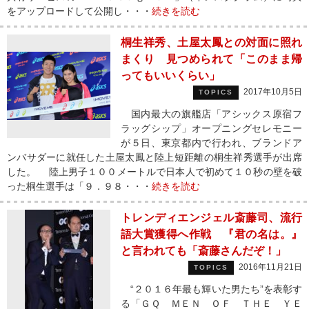
をアップロードして公開し・・・
続きを読む
桐生祥秀、土屋太鳳との対面に照れ
まくり 見つめられて「このまま帰
ってもいいくらい」
2017年10月5日
TOPICS
国内最大の旗艦店「アシックス原宿フ
ラッグシップ」オープニングセレモニー
が５日、東京都内で行われ、ブランドア
ンバサダーに就任した土屋太鳳と陸上短距離の桐生祥秀選手が出席
した。 陸上男子１００メートルで日本人で初めて１０秒の壁を破
った桐生選手は「９．９８・・・
続きを読む
トレンディエンジェル斎藤司、流行
語大賞獲得へ作戦 『君の名は。』
と言われても「斎藤さんだぞ！」
2016年11月21日
TOPICS
“２０１６年最も輝いた男たち”を表彰す
る「ＧＱ ＭＥＮ ＯＦ ＴＨＥ ＹＥ