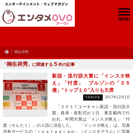
MENU
桐生祥秀
桐生祥秀
５
「
」に関連する
件の記事
新語・流行語大賞に「インスタ映
え」「忖度」 ブルゾンの「３５
億」“トップ１０”入りも欠席
2017年12月1日
TOPICS
「２０１７ユーキャン新語・流行語大
賞」発表・表彰式が１日、東京都内で行
われ、年間大賞は「インスタ映え」「忖
度（そんたく）」の２語に決定した。 「インスタ映え」は、写真
共有サービスの「Ｉｎｓｔａｇｒａｍ」（インスタグラム）に写真