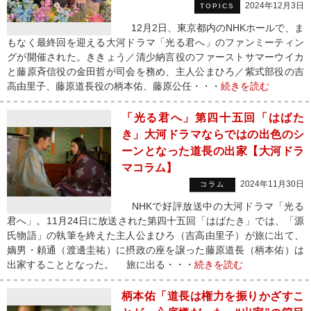
2024年12月3日
TOPICS
12月2日、東京都内のNHKホールで、ま
もなく最終回を迎える大河ドラマ「光る君へ」のファンミーティン
グが開催された。ききょう／清少納言役のファーストサマーウイカ
と藤原斉信役の金田哲が司会を務め、主人公まひろ／紫式部役の吉
高由里子、藤原道長役の柄本佑、藤原公任・・・
続きを読む
「光る君へ」第四十五回「はばた
き」大河ドラマならではの出色のシ
ーンとなった道長の出家【大河ドラ
マコラム】
2024年11月30日
コラム
NHKで好評放送中の大河ドラマ「光る
君へ」。11月24日に放送された第四十五回「はばたき」では、「源
氏物語」の執筆を終えた主人公まひろ（吉高由里子）が旅に出て、
嫡男・頼通（渡邊圭祐）に摂政の座を譲った藤原道長（柄本佑）は
出家することとなった。 旅に出る・・・
続きを読む
柄本佑「道長は権力を振りかざすこ