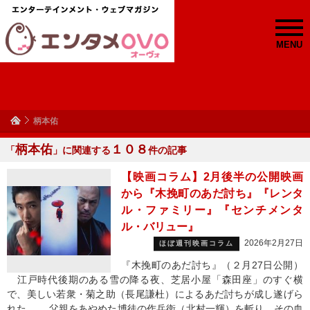
MENU
柄本佑
柄本佑
１０８
「
」に関連する
件の記事
【映画コラム】2月後半の公開映画
から『木挽町のあだ討ち』『レンタ
ル・ファミリー』『センチメンタ
ル・バリュー』
2026年2月27日
ほぼ週刊映画コラム
『木挽町のあだ討ち』（２月27日公開）
江戸時代後期のある雪の降る夜、芝居小屋「森田座」のすぐ横
で、美しい若衆・菊之助（長尾謙杜）によるあだ討ちが成し遂げら
れた。 父親をあやめた博徒の作兵衛（北村一輝）を斬り、その血