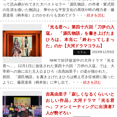
って読み継がれてきた大ベストセラー「源氏物語」の作者・紫式部
の生涯を描いた物語は、華やかな平安文化の再現や時の権力者・藤
原道長（柄本佑）とのかかわりも含めてドラ・・・
続きを読む
「光る君へ」第四十六回「刀伊の入
寇」 「源氏物語」を書き上げたま
ひろは、本当に「終わってしまっ
た」のか【大河ドラマコラム】
2024年12月6日
コラム
NHKで好評放送中の大河ドラマ「光る
君へ」。12月1日に放送された第四十六回「刀伊の入寇」では、大
宰府への旅に出た主人公まひろ（吉高由里子）の姿が描かれた。
前回、「源氏物語」を書き上げたまひろは燃え尽き症候群に陥った
ように、藤原道長（柄本佑）に申し出て、・・・
続きを読む
吉高由里子「寂しくなるくらいいと
おしい作品」大河ドラマ「光る君
へ」ファンミーティングに出演者7
人が勢ぞろい