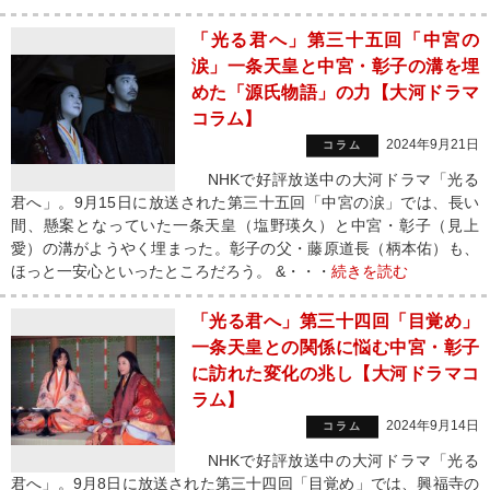
「光る君へ」第三十五回「中宮の
涙」一条天皇と中宮・彰子の溝を埋
めた「源氏物語」の力【大河ドラマ
コラム】
2024年9月21日
コラム
NHKで好評放送中の大河ドラマ「光る
君へ」。9月15日に放送された第三十五回「中宮の涙」では、長い
間、懸案となっていた一条天皇（塩野瑛久）と中宮・彰子（見上
愛）の溝がようやく埋まった。彰子の父・藤原道長（柄本佑）も、
ほっと一安心といったところだろう。 &・・・
続きを読む
「光る君へ」第三十四回「目覚め」
一条天皇との関係に悩む中宮・彰子
に訪れた変化の兆し【大河ドラマコ
ラム】
2024年9月14日
コラム
NHKで好評放送中の大河ドラマ「光る
君へ」。9月8日に放送された第三十四回「目覚め」では、興福寺の