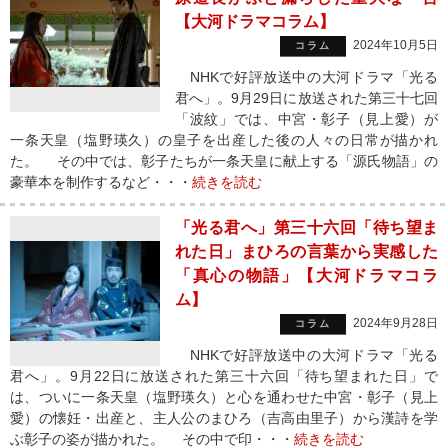
【大河ドラマコラム】
2024年10月5日
コラム
NHKで好評放送中の大河ドラマ「光る
君へ」。9月29日に放送された第三十七回
「波紋」では、中宮・彰子（見上愛）が
一条天皇（塩野瑛久）の皇子を出産した後の人々の日常が描かれ
た。 その中では、彰子たちが一条天皇に献上する「源氏物語」の
豪華本を制作するなど・・・
続きを読む
「光る君へ」第三十六回「待ち望ま
れた日」まひろの言葉から実感した
「真心の物語」【大河ドラマコラ
ム】
2024年9月28日
コラム
NHKで好評放送中の大河ドラマ「光る
君へ」。9月22日に放送された第三十六回「待ち望まれた日」で
は、ついに一条天皇（塩野瑛久）と心を通わせた中宮・彰子（見上
愛）の懐妊・出産と、主人公のまひろ（吉高由里子）から漢詩を学
ぶ彰子の姿が描かれた。 その中で印・・・
続きを読む