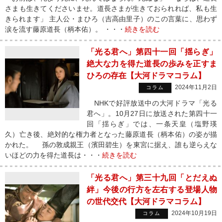
さまも生きてくださいませ。道長さまが生きておられれば、私も生
きられます」 主人公・まひろ（吉高由里子）のこの言葉に、思わず
涙を流す藤原道長（柄本佑）。 ・・・
続きを読む
「光る君へ」第四十一回「揺らぎ」
絶大な力を得た道長の歩みを正すま
ひろの存在【大河ドラマコラム】
2024年11月2日
コラム
NHKで好評放送中の大河ドラマ「光る
君へ」。10月27日に放送された第四十一
回「揺らぎ」では、一条天皇（塩野瑛
久）亡き後、絶対的な権力者となった藤原道長（柄本佑）の姿が描
かれた。 孫の敦成親王（濱田碧生）を東宮に据え、誰も逆らえな
いほどの力を得た道長は・・・
続きを読む
「光る君へ」第三十九回「とだえぬ
絆」今後の行方を左右する登場人物
の世代交代【大河ドラマコラム】
2024年10月19日
コラム