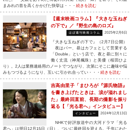
まみれの首を高くかかげた快挙は・・・
続きを読む
【週末映画コラム】『大きな玉ねぎ
の下で』／『野生の島のロズ』
2025年2月6日
ほぼ週刊映画コラム
『大きな玉ねぎの下で』（2月7日公開）
夜はバー、昼はカフェとして営業する
「Double」という店で、夜と昼に別々に
働く丈流（神尾楓珠）と美優（桜田ひよ
り）。2人は業務連絡用のノートでつながり、次第にそこに趣味や悩
みもつづるようになり、互いに引かれ合ってい・・・
続きを読む
吉高由里子「まひろが『源氏物語』
を書き上げたときは、涙が溢れまし
た」最終回直前、長期の撮影を振り
返る【「光る君へ」インタビュー】
2024年12月13日
インタビュー
NHKで好評放送中の大河ドラマ「光る
君へ」は明日12月15日（日）、ついに最終回を迎える。千年にわた