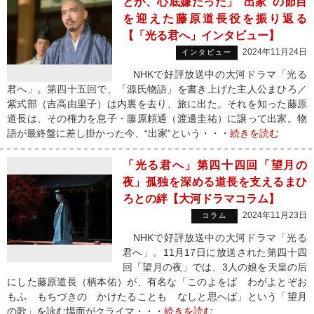
とが、心底嫌だった」“出家”の節目
を迎えた藤原道長役を振り返る
【「光る君へ」インタビュー】
2024年11月24日
インタビュー
NHKで好評放送中の大河ドラマ「光る
君へ」。第四十五回で、「源氏物語」を書き上げた主人公まひろ／
紫式部（吉高由里子）は内裏を去り、旅に出た。それを知った藤原
道長は、その権力を息子・藤原頼通（渡邊圭祐）に譲って出家。物
語が最終盤に差し掛かった今、“出家”という・・・
続きを読む
「光る君へ」第四十四回「望月の
夜」孤独を深める道長を支えるまひ
ろとの絆【大河ドラマコラム】
2024年11月23日
コラム
NHKで好評放送中の大河ドラマ「光る
君へ」。11月17日に放送された第四十四
回「望月の夜」では、3人の娘を天皇の后
にした藤原道長（柄本佑）が、有名な「このよをば わがよとぞお
もふ もちづきの かけたることも なしと思へば」という「望月
の歌」を詠む場面がクライマ・・・
続きを読む