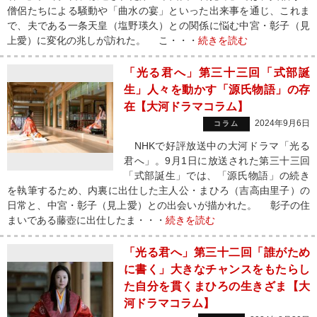
僧侶たちによる騒動や「曲水の宴」といった出来事を通じ、これま
で、夫である一条天皇（塩野瑛久）との関係に悩む中宮・彰子（見
上愛）に変化の兆しが訪れた。 こ・・・
続きを読む
「光る君へ」第三十三回「式部誕
生」人々を動かす「源氏物語」の存
在【大河ドラマコラム】
2024年9月6日
コラム
NHKで好評放送中の大河ドラマ「光る
君へ」。9月1日に放送された第三十三回
「式部誕生」では、「源氏物語」の続き
を執筆するため、内裏に出仕した主人公・まひろ（吉高由里子）の
日常と、中宮・彰子（見上愛）との出会いが描かれた。 彰子の住
まいである藤壺に出仕したま・・・
続きを読む
「光る君へ」第三十二回「誰がため
に書く」大きなチャンスをもたらし
た自分を貫くまひろの生きざま【大
河ドラマコラム】