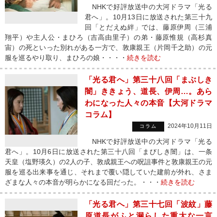
NHKで好評放送中の大河ドラマ「光る
君へ」。10月13日に放送された第三十九
回「とだえぬ絆」では、藤原伊周（三浦
翔平）や主人公・まひろ（吉高由里子）の弟・藤原惟規（高杉真
宙）の死といった別れがある一方で、敦康親王（片岡千之助）の元
服を巡るやり取り、まひろの娘・・・・
続きを読む
「光る君へ」第三十八回「まぶしき
闇」ききょう、道長、伊周…。あら
わになった人々の本音【大河ドラマ
コラム】
2024年10月11日
コラム
NHKで好評放送中の大河ドラマ「光る
君へ」。10月6日に放送された第三十八回「まびしき闇」は、一条
天皇（塩野瑛久）の2人の子、敦成親王への呪詛事件と敦康親王の元
服を巡る出来事を通じ、それまで覆い隠していた建前が外れ、さま
ざまな人々の本音が明らかになる回だった。・・・
続きを読む
「光る君へ」第三十七回「波紋」藤
原道長がふと漏らした重大な一言