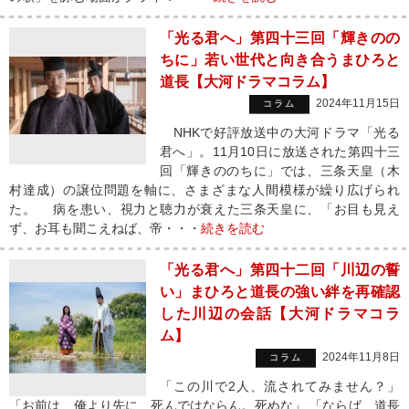
「光る君へ」第四十三回「輝きのの
ちに」若い世代と向き合うまひろと
道長【大河ドラマコラム】
2024年11月15日
コラム
NHKで好評放送中の大河ドラマ「光る
君へ」。11月10日に放送された第四十三
回「輝きののちに」では、三条天皇（木
村達成）の譲位問題を軸に、さまざまな人間模様が繰り広げられ
た。 病を患い、視力と聴力が衰えた三条天皇に、「お目も見え
ず、お耳も聞こえねば、帝・・・
続きを読む
「光る君へ」第四十二回「川辺の誓
い」まひろと道長の強い絆を再確認
した川辺の会話【大河ドラマコラ
ム】
2024年11月8日
コラム
「この川で2人、流されてみません？」
「お前は、俺より先に、死んではならん。死ぬな」 「ならば、道長