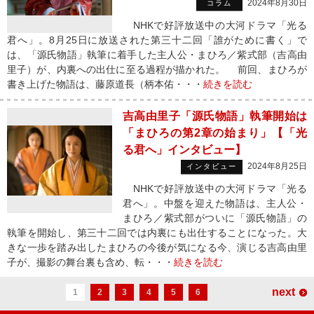
2024年8月30日
コラム
NHKで好評放送中の大河ドラマ「光る
君へ」。8月25日に放送された第三十二回「誰がために書く」で
は、「源氏物語」執筆に着手した主人公・まひろ／紫式部（吉高由
里子）が、内裏への出仕に至る過程が描かれた。 前回、まひろが
書き上げた物語は、藤原道長（柄本佑・・・
続きを読む
吉高由里子「源氏物語」執筆開始は
「まひろの第2章の始まり」【「光
る君へ」インタビュー】
2024年8月25日
インタビュー
NHKで好評放送中の大河ドラマ「光る
君へ」。中盤を迎えた物語は、主人公・
まひろ／紫式部がついに「源氏物語」の
執筆を開始し、第三十二回では内裏にも出仕することになった。大
きな一歩を踏み出したまひろの今後が気になる今、演じる吉高由里
子が、撮影の舞台裏も含め、転・・・
続きを読む
next
1
2
3
4
5
6