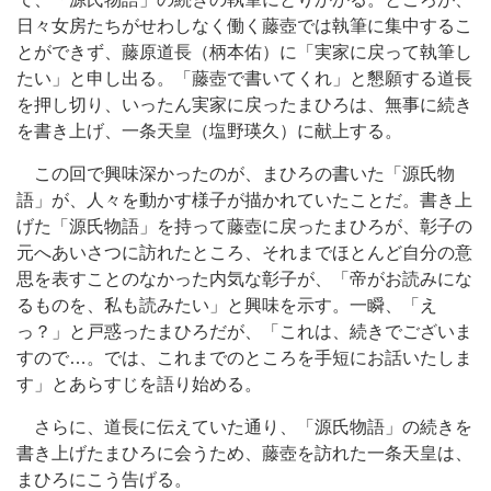
日々女房たちがせわしなく働く藤壺では執筆に集中するこ
とができず、藤原道長（柄本佑）に「実家に戻って執筆し
たい」と申し出る。「藤壺で書いてくれ」と懇願する道長
を押し切り、いったん実家に戻ったまひろは、無事に続き
を書き上げ、一条天皇（塩野瑛久）に献上する。
この回で興味深かったのが、まひろの書いた「源氏物
語」が、人々を動かす様子が描かれていたことだ。書き上
げた「源氏物語」を持って藤壺に戻ったまひろが、彰子の
元へあいさつに訪れたところ、それまでほとんど自分の意
思を表すことのなかった内気な彰子が、「帝がお読みにな
るものを、私も読みたい」と興味を示す。一瞬、「え
っ？」と戸惑ったまひろだが、「これは、続きでございま
すので…。では、これまでのところを手短にお話いたしま
す」とあらすじを語り始める。
さらに、道長に伝えていた通り、「源氏物語」の続きを
書き上げたまひろに会うため、藤壺を訪れた一条天皇は、
まひろにこう告げる。