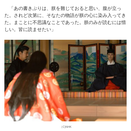
「あの書きぶりは、朕を難じておると思い、腹が立っ
た。されど次第に、そなたの物語が朕の心に染み入ってき
た。まことに不思議なことであった。朕のみが読むには惜
しい。皆に読ませたい」
（C)NHK