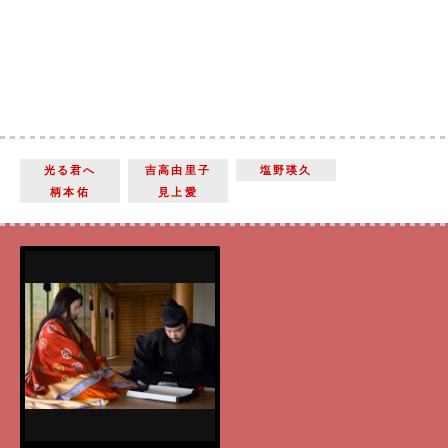
光る君へ
吉高由里子
塩野瑛久
柄本佑
見上愛