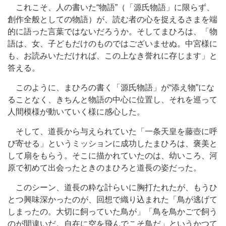
これこそ、人の書いた“物語”（「源氏物語」に限らず、
創作全般としての物語）が、読む者の心を捉えるさまを端
的に語った言葉ではないだろうか。そしてまひろは、「物
語は、女、子どもだけのものではございませぬ。中宮様に
も、お読みいただければ、この上なき誉れに存じます」と
答える。
このように、まひろの書く「源氏物語」が“添え物”にな
ることなく、きちんと物語の中心に位置し、それを巡って
人間模様が動いていく様に感心した。
そして、道長から与えられていた「一条天皇を藤壺に呼
び寄せる」というミッションに成功したまひろは、褒美と
して扇をもらう。そこに描かれていたのは、幼いころ、河
原で初めて出会ったときのまひろと道長の姿だった。
このシーン、道長の粋な計らいに胸打たれたが、もうひ
とつ興味深かったのが、回想で織り込まれた「鳥が逃げて
しまったの。大切に飼っていた鳥が」「鳥を鳥かごで飼う
のが間違いだ。自在に空を飛んでこそ鳥だ」というかつて