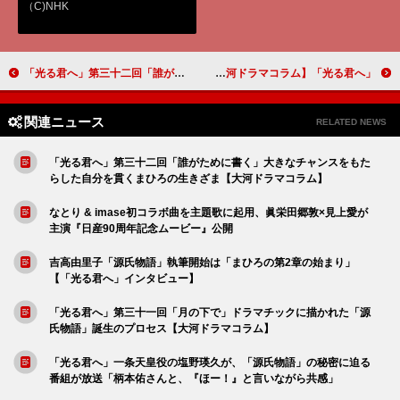
（C)NHK
「光る君へ」第三十二回「誰がために書く」大きなチャンスをもたらした自分を貫くまひろの生きざま【大河ドラマコラム】
「光る君へ」第三十四回「目覚め」一条天皇との関係に悩む中宮・彰子に訪れた変化の兆し【大河ドラマコラム】
関連ニュース
RELATED NEWS
「光る君へ」第三十二回「誰がために書く」大きなチャンスをもた
らした自分を貫くまひろの生きざま【大河ドラマコラム】
なとり & imase初コラボ曲を主題歌に起用、眞栄田郷敦×見上愛が
主演『日産90周年記念ムービー』公開
吉高由里子「源氏物語」執筆開始は「まひろの第2章の始まり」
【「光る君へ」インタビュー】
「光る君へ」第三十一回「月の下で」ドラマチックに描かれた「源
氏物語」誕生のプロセス【大河ドラマコラム】
「光る君へ」一条天皇役の塩野瑛久が、「源氏物語」の秘密に迫る
番組が放送「柄本佑さんと、『ほー！』と言いながら共感」