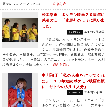
魔女のツィマーマンと共に・・・
続きを読む
松本梨香、ポケモン映画２０周年に
感激の涙 「走馬灯のように思い出
した」
2017年7月15日
TOPICS
『劇場版ポケットモンスター キミに
きめた！』の公開初日舞台あいさつが１
５日、東京都内で行われ、声優を務めた
松本梨香、本郷奏多、山寺宏一、中川翔子、古田新太、湯山邦彦監
督が登壇した。 本作は、人気アニメ「ポケットモンスター」の劇
場版第２０作。今回は主人・・・
続きを読む
中川翔子「私の人生を作ってくれ
た」 １０年連続ポケモン映画出演
に「サトシの人生１人分」
2016年7月16日
TOPICS
ポケモン・ザ・ムービーＸＹ＆Ｚ『ボ
ルケニオンと機巧（からくり）のマギア