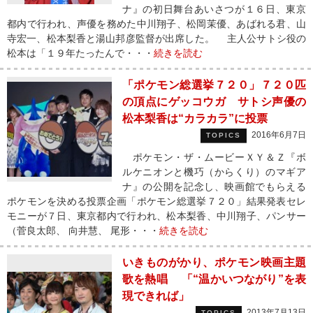
ナ』の初日舞台あいさつが１６日、東京
都内で行われ、声優を務めた中川翔子、松岡茉優、あばれる君、山
寺宏一、松本梨香と湯山邦彦監督が出席した。 主人公サトシ役の
松本は「１９年たったんで・・・
続きを読む
「ポケモン総選挙７２０」７２０匹
の頂点にゲッコウガ サトシ声優の
松本梨香は“カラカラ”に投票
2016年6月7日
TOPICS
ポケモン・ザ・ムービーＸＹ＆Ｚ『ボ
ルケニオンと機巧（からくり）のマギア
ナ』の公開を記念し、映画館でもらえる
ポケモンを決める投票企画「ポケモン総選挙７２０」結果発表セレ
モニーが７日、東京都内で行われ、松本梨香、中川翔子、パンサー
（菅良太郎、 向井慧、 尾形・・・
続きを読む
いきものがかり、ポケモン映画主題
歌を熱唱 「“温かいつながり”を表
現できれば」
2013年7月13日
TOPICS