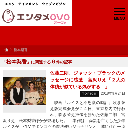
MENU
松本梨香
松本梨香
６
「
」に関連する
件の記事
佐藤二朗、ジャック・ブラックのメ
ッセージに感激 宮沢りえ「２人の
体積が似ている気がする…」
2018年9月24日
TOPICS
映画『ルイスと不思議の時計』吹き替
え版完成会見が２４日、東京都内で行わ
れ、吹き替え声優を務めた佐藤二朗、宮
沢りえ、松本梨香ほかが登場した。 本作は、両親を亡くした少年
ルイスが、伯父でポンコツの魔法使いジョナサンと、隣に住む一流