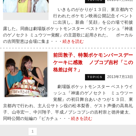
いきものがかりが１３日、東京都内で
行われたポケモン映画公開記念イベント
に出演し、新曲「笑顔」を公の場で初披
露した。同曲は劇場版ポケットモンスター ベストウイッシュ『神速
のゲノセクト ミュウツー覚醒』の主題歌に起用された。 ボーカル
の吉岡聖恵は会場に集ま・・・
続きを読む
前田敦子、特製ポケモンバースデー
ケーキに感激 ノブコブ吉村「この
格差は何？」
2013年7月13日
TOPICS
劇場版ポケットモンスター ベストウイ
ッシュ『神速のゲノセクト ミュウツー
覚醒』の初日舞台あいさつが１３日、東
京都内で行われ、主人公サトシ役の松本梨香、ゲスト声優の高島礼
子、山寺宏一、中川翔子、平成ノブシコブシの吉村崇と徳井健太、
同時公開の短編の『ピカチュ・・・
続きを読む
1