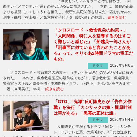
「今夜もシリアルキラーと待ち合わせ」（関
西テレビ／フジテレビ系）の第6話が5日に放送された。 本作は、警察の正義
よりも復讐（ふくしゅう）を優先し、秘密の共犯関係を結んだ一匹おおかみの
刑事・磯貝（横山裕）と第六感女子ヒナタ（関水渚）の物語 …
続きを読む
「クロスロード ～救命救急の約束～」
「人間関係、特に人を指導するのはすご
く難しいと感じた」「船越英一郎さんが
『刑事面に似ていると言われたことがあ
る』って、そりゃあ2時間ドラマの帝王だ
もの」
2026年8月6日
ドラマ
「クロスロード ～救命救急の約束～」（テレビ朝日系）の第5話が4日に放送
された。 本作は、救命救急医療の最前線でもがく、若き救命医・救急隊員・
警察官らの正義と成長を描く本格医療ドラマ。（※以下、ネタバレを含みます）
遥（今田美桜）や桐 …
続きを読む
「GTO」“鬼塚”反町隆史らが「告白大作
戦」を決行 「カジサックの娘・梶原叶渚
は華がある」「黒幕の正体は誰」
2026年8月4日
ドラマ
反町隆史が主演するドラマ「GTO」（カンテ
レ・フジテレビ系）の第3話が、3日に放送され