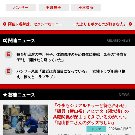
パンサー
中川翔子
松本梨香
阿佐ヶ谷姉妹、セクシーなミニドレスで登場 “Ｗ不倫”をする人は「恋愛の五輪選手」
菅田将暉、池松壮亮の意外な一面を語る 「思っていたよりもボケるのが好きな人」
関連ニュース
RELATED NEWS
舞台初出演の中川翔子、体調管理のため自炊に挑戦 気合の“弁当女
子”も「開けたら腐っていた」
パンサー尾形「最近は真面目になっている」 女性トラブル乗り越
え、彼女と「ラブラブ」
芸能ニュース
NEWS
「今夜もシリアルキラーと待ち合わせ」
「磯貝（横山裕）とヒナタ（関水渚）の
共犯関係が深まってきているのがいい」
「縦山裕二さんのグッズ欲しい」
2026年8月6日
ドラマ