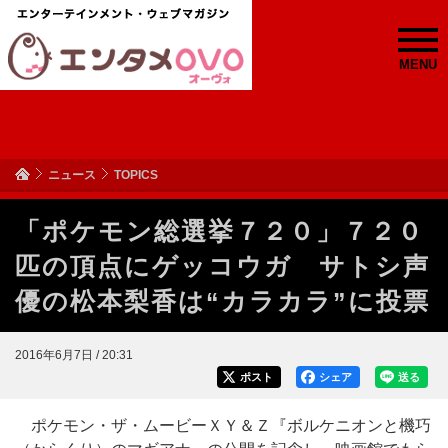
MENU
ニュース
TOPICS
「ポケモン総選挙７２０」７２０
匹の頂点にゲッコウガ サトシ声
優の松本梨香は“カラカラ”に投票
2016年6月7日 / 20:31
ポスト
シェア
送る
ポケモン・ザ・ムービーＸＹ＆Ｚ『ボルケニオンと機巧