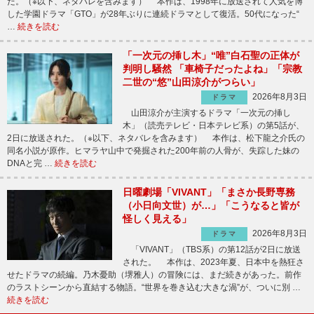
た。（※以下、ネタバレを含みます） 本作は、1998年に放送されて人気を博
した学園ドラマ「GTO」が28年ぶりに連続ドラマとして復活。50代になった“
…
続きを読む
「一次元の挿し木」“唯”白石聖の正体が
判明し騒然 「車椅子だったよね」「宗教
二世の“悠”山田涼介がつらい」
2026年8月3日
ドラマ
山田涼介が主演するドラマ「一次元の挿し
木」（読売テレビ・日本テレビ系）の第5話が、
2日に放送された。（※以下、ネタバレを含みます） 本作は、松下龍之介氏の
同名小説が原作。ヒマラヤ山中で発掘された200年前の人骨が、失踪した妹の
DNAと完 …
続きを読む
日曜劇場「VIVANT」「まさか長野専務
（小日向文世）が…」「こうなると皆が
怪しく見える」
2026年8月3日
ドラマ
「VIVANT」（TBS系）の第12話が2日に放送
された。 本作は、2023年夏、日本中を熱狂さ
せたドラマの続編。乃木憂助（堺雅人）の冒険には、まだ続きがあった。前作
のラストシーンから直結する物語。“世界を巻き込む大きな渦”が、ついに別 …
続きを読む