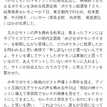
（からくり）のマギアナ』の公開を記念し、映画館でもら
えるポケモンを決める投票企画「ポケモン総選挙７２０」
結果発表セレモニーが７日、東京都内で行われ、松本梨
香、中川翔子、パンサー（菅良太郎、 向井慧、 尾形貴弘
）ほかが出席した。
主人公サトシの声を務める松本は、集まったファンには
サプライズでアニメの初代主題歌「めざせポケモンマスタ
ー」を歌唱しながら登場した。どのポケモンに投票したか
を問われると苦い表情で「申し訳ないけど選べないんです
よ。サトシを通してゲットしたポケモンは家族だと思って
いるので、あえてゲットしていないポケモンに入れまし
た。サトシが出会えないカラカラです」と答えてファンを
驚かせた。
今年でポケモン映画のゲスト声優１０周年を迎え、アゾ
ット王国の王子ラケルの声を務める中川は「世紀の神イベ
ントに備えて美容院でセレナの画像を見せて、セレナカッ
トにしてきました。セレナの２倍生きているのにすいませ
ん」と笑いを誘い、「これはつらい。誰もが主役になって