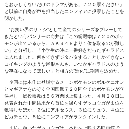
もおかしくないだけのドラマがある。７２０票ください」
と以前に自身が声を担当したニンフィアに投票したことを
明かした。
“お笑い界のサトシ”として全てのシリーズをプレーして
きたというパンサーの向井は「この総選挙は７２０のポケ
モンが出ているから、ＡＫＢ４８より１位を取るのが難し
い」と分析し、「小学生の時に一番好きだったギャラドス
に入れました。何もできずジタバタすることしかできない
コイキングのような尾形さんも、いつかギャラドスのよう
な存在になってほしい」と相方の“進化”に期待を込めた。
企画には本作に登場するメーンポケモンのボルケニオン
とマギアナをのぞく全国図鑑７２０匹全てのポケモンが立
候補し、総投票数は５６万票以上集まった。４月２８日に
発表された中間結果から首位を譲らずゲッコウガが１位を
獲得したほか、２位にアルセウス、３位にミュウ、４位に
ピカチュウ、５位にニンフィアがランクインした。
１位に輝いたゲッコウガは、本作を上映する映画館で