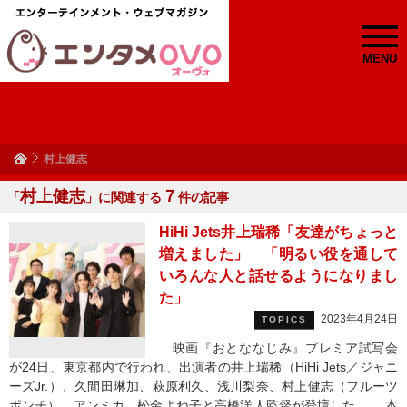
MENU
村上健志
村上健志
７
「
」に関連する
件の記事
HiHi Jets井上瑞稀「友達がちょっと
増えました」 「明るい役を通して
いろんな人と話せるようになりまし
た」
2023年4月24日
TOPICS
映画『おとななじみ』プレミア試写会
が24日、東京都内で行われ、出演者の井上瑞稀（HiHi Jets／ジャニ
ーズJr.）、久間田琳加、萩原利久、浅川梨奈、村上健志（フルーツ
ポンチ）、アンミカ、松金よね子と高橋洋人監督が登壇した。 本