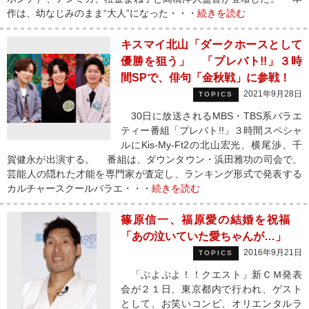
作は、幼なじみのまま“大人”になった・・・
続きを読む
キスマイ北山「ダークホースとして
優勝を狙う」 「プレバト!!」３時
間SPで、俳句「金秋戦」に参戦！
2021年9月28日
TOPICS
30日に放送されるMBS・TBS系バラエ
ティー番組「プレバト!!」３時間スペシャ
ルにKis-My-Ft2の北山宏光、横尾渉、千
賀健永が出演する。 番組は、ダウンタウン・浜田雅功の司会で、
芸能人の隠れた才能を専門家が査定し、ランキング形式で発表する
カルチャースクールバラエ・・・
続きを読む
篠原信一、福原愛の結婚を祝福
「あの泣いていた愛ちゃんが…」
2016年9月21日
TOPICS
「ぷよぷよ！！クエスト」新ＣＭ発表
会が２１日、東京都内で行われ、ゲスト
として、お笑いコンビ、オリエンタルラ