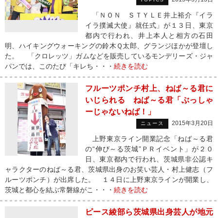
「ＮＯＮ ＳＴＹＬＥ井上裕介『イラ
イラ撲滅大使』就任式」が１３日、東京
都内で行われ、井上本人と相方の石田
明、ハイキングウォーキングの鈴木Ｑ太郎、グランジほかが登壇し
た。 「クロレッツ」ガムなどを販売しているモンデリーズ・ジャ
パンでは、このたび「キレち・・・
続きを読む
フルーツポンチ村上、ねば～る君に
いじられる ねば～る君「ぶっしゃ
ーじゃないねば！」
2015年3月20日
ニュース
上野東京ライン開業記念「ねば～る君
の“伸び～る茨城”ＰＲイベント」が２０
日、東京都内で行われ、茨城県非公認キ
ャラクターのねば～る君、茨城県出身のお笑い芸人・村上健志（フ
ルーツポンチ）が出席した。 １４日に上野東京ラインが開業し、
茨城と都心を結ぶ常磐線がこ・・・
続きを読む
ピース綾部ら茨城県出身芸人が地元