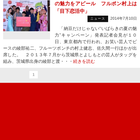
の魅力をアピール フルポン村上は
「目下恋活中」
2014年7月10日
ニュース
「納豆だけじゃない“いばらきの夏の魅
力”キャンペーン」発表記者会見が１０
日、東京都内で行われ、お笑い芸人でピ
ースの綾部祐二、フルーツポンチの村上健志、佐久間一行ほかが出
席した。 ２０１３年７月から茨城県とよしもとの芸人がタッグを
組み、茨城県出身の綾部と渡・・・
続きを読む
1