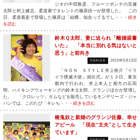
ジオの中田敦彦、フルーツポンチの亘健
太郎と村上健志、柔道家でタレントの篠原信一が登壇した。 この
日、柔道着姿で登場した篠原は「結構、似合ってるでし・・・
続き
を読む
鈴木Ｑ太郎、妻に迫られ「離婚届書
いた」 「本当に別れる気はないと
思う」と前向き
2015年5月13日
TOPICS
「ＮＯＮ ＳＴＹＬＥ井上裕介『イラ
イラ撲滅大使』就任式」が１３日、東京
都内で行われ、井上本人と相方の石田
明、ハイキングウォーキングの鈴木Ｑ太郎、グランジほかが登壇し
た。 「クロレッツ」ガムなどを販売しているモンデリーズ・ジャ
パンでは、このたび「キレち・・・
続きを読む
椿鬼奴と新婚のグランジ佐藤、幸せ
アピール 「現在“主夫”として生き
ています」
2015年5月13日
TOPICS