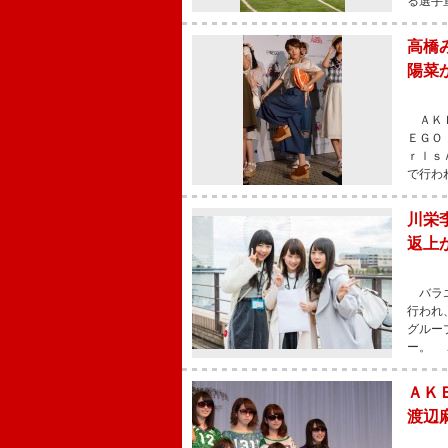
る選手
高橋
陽菜
ＡＫＢ
ＥＧＯ
ｒｌｓ
で行わ
川栄
返上
バラエ
行われ
グルー
ー。 
ＡＫ
渡辺