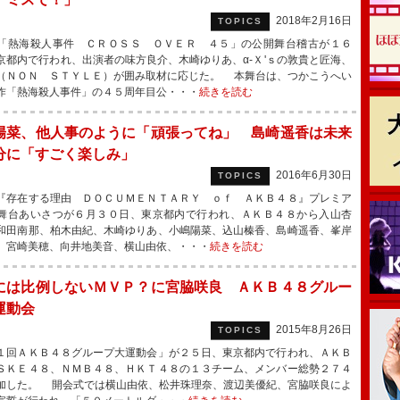
2018年2月16日
TOPICS
熱海殺人事件 ＣＲＯＳＳ ＯＶＥＲ ４５」の公開舞台稽古が１６
京都内で行われ、出演者の味方良介、木崎ゆりあ、α-Ｘ'ｓの敦貴と匠海、
（ＮＯＮ ＳＴＹＬＥ）が囲み取材に応じた。 本舞台は、つかこうへい
作「熱海殺人事件」の４５周年目公・・・
続きを読む
陽菜、他人事のように「頑張ってね」 島崎遥香は未来
分に「すごく楽しみ」
2016年6月30日
TOPICS
存在する理由 ＤＯＣＵＭＥＮＴＡＲＹ ｏｆ ＡＫＢ４８』プレミア
舞台あいさつが６月３０日、東京都内で行われ、ＡＫＢ４８から入山杏
和田南那、柏木由紀、木崎ゆりあ、小嶋陽菜、込山榛香、島崎遥香、峯岸
、宮崎美穂、向井地美音、横山由依、・・・
続きを読む
には比例しないＭＶＰ？に宮脇咲良 ＡＫＢ４８グルー
運動会
2015年8月26日
TOPICS
回ＡＫＢ４８グループ大運動会」が２５日、東京都内で行われ、ＡＫＢ
ＳＫＥ４８、ＮＭＢ４８、ＨＫＴ４８の１３チーム、メンバー総勢２７４
加した。 開会式では横山由依、松井珠理奈、渡辺美優紀、宮脇咲良によ