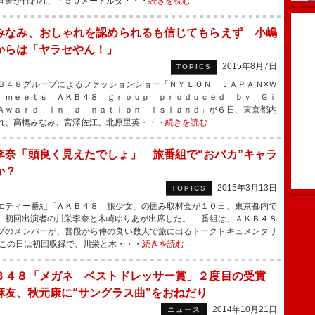
宣誓が行われ、「５０メートルダ・・・
続きを読む
みなみ、おしゃれを認められるも信じてもらえず 小嶋
からは「ヤラセやん！」
2015年8月7日
TOPICS
４８グループによるファッションショー「ＮＹＬＯＮ ＪＡＰＡＮ×Ｗ
 ｍｅｅｔｓ ＡＫＢ４８ ｇｒｏｕｐ ｐｒｏｄｕｃｅｄ ｂｙ Ｇｉ
Ａｗａｒｄ ｉｎ ａ－ｎａｔｉｏｎ ｉｓｌａｎｄ」が６日、東京都内
れ、高橋みなみ、宮澤佐江、北原里英・・・
続きを読む
李奈「頭良く見えたでしょ」 旅番組で“おバカ”キャラ
か？
2015年3月13日
TOPICS
ティー番組「ＡＫＢ４８ 旅少女」の囲み取材会が１０日、東京都内で
、初回出演者の川栄李奈と木崎ゆりあが出席した。 番組は、ＡＫＢ４８
プのメンバーが、普段から仲の良い数人で旅に出るトークドキュメンタリ
この日は初回収録で、川栄と木・・・
続きを読む
Ｂ４８「メガネ ベストドレッサー賞」２度目の受賞
麻友、秋元康に“サングラス曲”をおねだり
2014年10月21日
ニュース