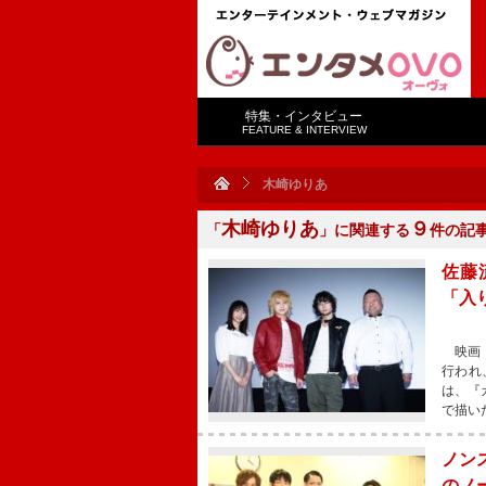
特集・インタビュー
FEATURE & INTERVIEW
木崎ゆりあ
木崎ゆりあ
９
「
」に関連する
件の記
佐藤
「入
映画『
行われ
は、『
で描い
ノン
のノ