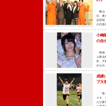
舞台「
日、東
石田明
の代表
小嶋
の自
映画『
上映会
奈、大
みなみ
成績
プ大
「第１
４８、
人が参