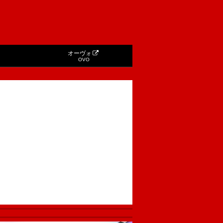
オーヴォ
OVO