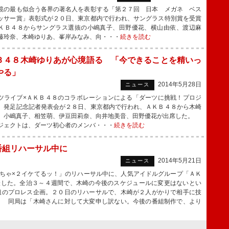
の最も似合う各界の著名人を表彰する「第２７回 日本 メガネ ベス
ッサー賞」表彰式が２０日、東京都内で行われ、サングラス特別賞を受賞
ＫＢ４８からサングラス選抜の小嶋真子、田野優花、横山由依、渡辺麻
藤玲奈、木崎ゆりあ、峯岸みなみ、向・・・
続きを読む
Ｂ４８木崎ゆりあが心境語る 「今できることを精いっ
やる」
2014年5月28日
ニュース
ライブ×ＡＫＢ４８のコラボレーションによる「ダーツに挑戦！プロジ
」発足記念記者発表会が２８日、東京都内で行われ、ＡＫＢ４８から木崎
、小嶋真子、相笠萌、伊豆田莉奈、向井地美音、田野優花が出席した。
ジェクトは、ダーツ初心者のメンバ・・・
続きを読む
番組リハーサル中に
2014年5月21日
ニュース
ちゃ×２イケてるッ！」のリハーサル中に、人気アイドルグループ「ＡＫ
表した。全治３～４週間で、木崎の今後のスケジュールに変更はないとい
組のプロレス企画。２０日のリハーサルで、木崎が２人がかりで相手に技
。 同局は「木崎さんに対して大変申し訳ない。今後の番組制作で、より