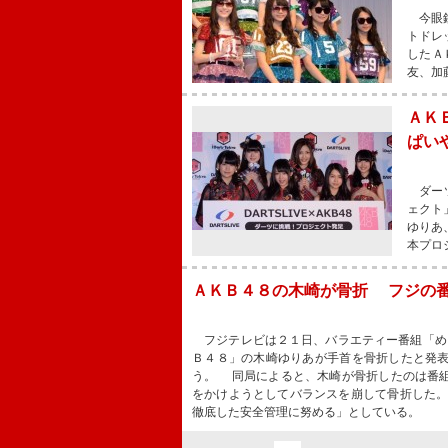
今眼鏡
トドレ
したＡ
友、加
ＡＫ
ぱい
ダーツ
ェクト
ゆりあ
本プロ
ＡＫＢ４８の木崎が骨折 フジの
フジテレビは２１日、バラエティー番組「め
Ｂ４８」の木崎ゆりあが手首を骨折したと発
う。 同局によると、木崎が骨折したのは番
をかけようとしてバランスを崩して骨折した
徹底した安全管理に努める」としている。