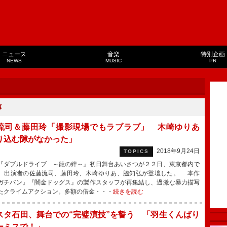
ニュース
音楽
特別企画
NEWS
MUSIC
PR
事
流司＆藤田玲「撮影現場でもラブラブ」 木崎ゆりあ
り込む隙がなかった」
2018年9月24日
TOPICS
ダブルドライブ ～龍の絆～』初日舞台あいさつが２２日、東京都内で
、出演者の佐藤流司、藤田玲、木崎ゆりあ、脇知弘が登壇した。 本作
ガチバン』『闇金ドッグス』の製作スタッフが再集結し、過激な暴力描写
たクライムアクション。多額の借金・・・
続きを読む
スタ石田、舞台での“完璧演技”を誓う 「羽生くんばり
ーミスで！」