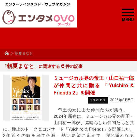
MENU
朝夏まなと
朝夏まなと
６
「
」に関連する
件の記事
ミュージカル界の帝王・山口祐一郎
が仲間と共に贈る 「Yuichiro &
Friends 2」を開催
2025年8月5日
TOPICS
帝王の元にまた仲間たちが集う。
2024年新春に、ミュージカル界の帝王・
山口祐一郎が、素晴らしい仲間たちと共
に、極上のトーク＆コンサート「Yuichiro & Friends」を開催した。
2年近くの時を経て今秋、熱い要望に応えて、第2弾となる