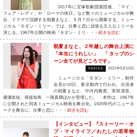
2017年に宝塚歌劇団退団後、「マイ・
フェア・レディ」や「ローマの休日」など数々のミュージカルや舞
台、ドラマで活躍する朝夏まなと。９月７日から開幕する、ミュー
ジカル「モダン・ミリー」では、仕事と恋に頑張る主人公ミリーを
演じる。1967年公開の映画『モダン・ミリ・・・
続きを読む
朝夏まなと、２年越しの舞台上演に
「本当にうれしい」 「 タップのシ
ーン全てが見どころです」
2022年5月10日
TOPICS
ミュージカル「モダン・ミリー」制作
会見が10日、東京都内で行われ、出演者
の朝夏まなと、中河内雅貴、実咲凛音、
廣瀬友祐、保坂知寿、一路真輝ほかが登壇した。 本作は、1967年
に公開された同名ミュージカル映画を舞台化。1920年代のニューヨ
ークを舞台に、仕事と恋に・・・
続きを読む
【インタビュー】『ストーリー・オ
ブ・マイライフ／わたしの若草物