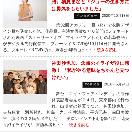
語』朝夏まなと「ジョーの生き方に
は勇気をもらいました」
2020年10月13日
インタビュー
第92回アカデミー賞（R）で衣装デザ
イン賞を受賞した他、作品賞、主演女優賞など６部門にノミネート
された映画『ストーリー・オブ・マイライフ／わたしの若草物語』
がデジタル先行配信中、ブルーレイ＆DVDが10月14日に発売され
る。ブルーレイ&DVDでは、劇場公開時には・・・
続きを読む
神田沙也加、念願のイライザ役に感
激！ 「私がやる意味をちゃんと見つ
けたい」
2018年5月24日
TOPICS
舞台「マイ・フェア・レディ」の制作
発表記者会見が２４日、東京都内で行わ
れ、出演者の朝夏まなと、神田沙也加、
寺脇康文、別所哲也、相島一之、今井清隆、平方元基、前田美波
里、演出のＧ２氏が出席した。 英ロンドンの下町を舞台に、花売
り娘イライザが、言語学者ヒ・・・
続きを読む