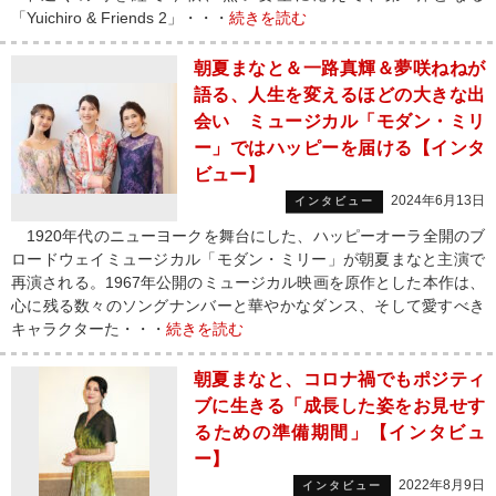
「Yuichiro & Friends 2」・・・
続きを読む
朝夏まなと＆一路真輝＆夢咲ねねが
語る、人生を変えるほどの大きな出
会い ミュージカル「モダン・ミリ
ー」ではハッピーを届ける【インタ
ビュー】
2024年6月13日
インタビュー
1920年代のニューヨークを舞台にした、ハッピーオーラ全開のブ
ロードウェイミュージカル「モダン・ミリー」が朝夏まなと主演で
再演される。1967年公開のミュージカル映画を原作とした本作は、
心に残る数々のソングナンバーと華やかなダンス、そして愛すべき
キャラクターた・・・
続きを読む
朝夏まなと、コロナ禍でもポジティ
ブに生きる「成長した姿をお見せす
るための準備期間」【インタビュ
ー】
2022年8月9日
インタビュー