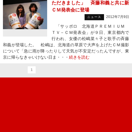
ただきました」 斉藤和義と共に新
ＣＭ発表会に登場
2012年7月9日
ニュース
「サッポロ 北海道ＰＲＥＭＩＵＭ
ＴＶ－ＣＭ発表会」が９日、東京都内で
行われ、女優の松嶋菜々子と歌手の斉藤
和義が登場した。 松嶋は、北海道の草原で大声を上げたＣＭ撮影
について「急に雨が降ったりして天気が不安定だったんですが、東
京に帰らなきゃいけない日ま・・・
続きを読む
1