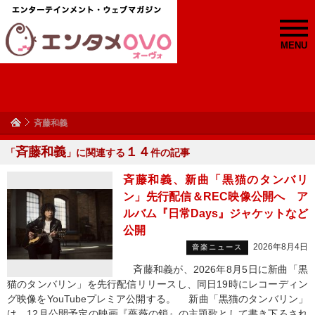
MENU
斉藤和義
斉藤和義
１４
「
」に関連する
件の記事
斉藤和義、新曲「黒猫のタンバリ
ン」先行配信＆REC映像公開へ ア
ルバム『日常Days』ジャケットなど
公開
2026年8月4日
音楽ニュース
斉藤和義が、2026年8月5日に新曲「黒
猫のタンバリン」を先行配信リリースし、同日19時にレコーディン
グ映像をYouTubeプレミア公開する。 新曲「黒猫のタンバリン」
は、12月公開予定の映画『薔薇の鎖』の主題歌として書き下ろされ