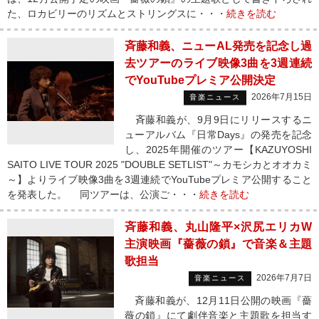
た、ロカビリーのリズムとストリングスに・・・
続きを読む
斉藤和義、ニューAL発売を記念し過
去ツアーのライブ映像3曲を3週連続
でYouTubeプレミア公開決定
2026年7月15日
音楽ニュース
斉藤和義が、9月9日にリリースするニ
ューアルバム『日常Days』の発売を記念
し、2025年開催のツアー【KAZUYOSHI
SAITO LIVE TOUR 2025 "DOUBLE SETLIST"～カモシカとオオカミ
～】よりライブ映像3曲を3週連続でYouTubeプレミア公開すること
を発表した。 同ツアーは、公演ご・・・
続きを読む
斉藤和義、丸山隆平×沢尻エリカW
主演映画『薔薇の鎖』で音楽＆主題
歌担当
2026年7月7日
音楽ニュース
斉藤和義が、12月11日公開の映画『薔
薇の鎖』にて劇伴音楽と主題歌を担当す