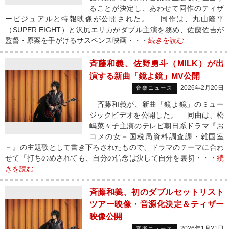
ることが決定し、あわせて同作のティザ
ービジュアルと特報映像が公開された。 同作は、丸山隆平
（SUPER EIGHT）と沢尻エリカがダブル主演を務め、佐藤佐吉が
監督・原案を手がけるサスペンス映画・・・
続きを読む
斉藤和義、佐野勇斗（M!LK）が出
演する新曲「鏡よ鏡」MV公開
2026年2月20日
音楽ニュース
斉藤和義が、新曲「鏡よ鏡」のミュー
ジックビデオを公開した。 同曲は、松
嶋菜々子主演のテレビ朝日系ドラマ『お
コメの女－国税局資料調査課・雑国室
－』の主題歌として書き下ろされたもので、ドラマのテーマに合わ
せて「打ちのめされても、自分の信念は決して自分を裏切・・・
続
きを読む
斉藤和義、初のダブルセットリスト
ツアー映像・音源化決定＆ティザー
映像公開
2026年1月21日
音楽ニュース