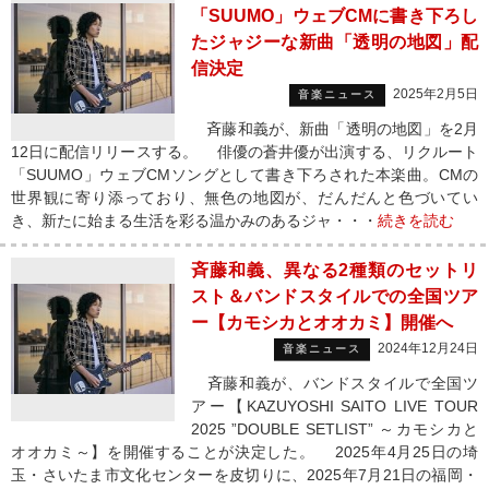
「SUUMO」ウェブCMに書き下ろし
たジャジーな新曲「透明の地図」配
信決定
2025年2月5日
音楽ニュース
斉藤和義が、新曲「透明の地図」を2月
12日に配信リリースする。 俳優の蒼井優が出演する、リクルート
「SUUMO」ウェブCMソングとして書き下ろされた本楽曲。CMの
世界観に寄り添っており、無色の地図が、だんだんと色づいてい
き、新たに始まる生活を彩る温かみのあるジャ・・・
続きを読む
斉藤和義、異なる2種類のセットリ
スト＆バンドスタイルでの全国ツア
ー【カモシカとオオカミ】開催へ
2024年12月24日
音楽ニュース
斉藤和義が、バンドスタイルで全国ツ
アー【KAZUYOSHI SAITO LIVE TOUR
2025 ”DOUBLE SETLIST” ～カモシカと
オオカミ～】を開催することが決定した。 2025年4月25日の埼
玉・さいたま市文化センターを皮切りに、2025年7月21日の福岡・