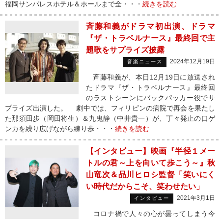
福岡サンパレスホテル＆ホールまで全・・・
続きを読む
斉藤和義がドラマ初出演、ドラマ
『ザ・トラベルナース』最終回で主
題歌をサプライズ披露
2024年12月19日
音楽ニュース
斉藤和義が、本日12月19日に放送され
たドラマ『ザ・トラベルナース』最終回
のラストシーンにバックパッカー役でサ
プライズ出演した。 劇中では、フィリピンの病院で再会を果たし
た那須田歩（岡田将生）＆九鬼静（中井貴一）が、丁々発止の口ゲ
ンカを繰り広げながら練り歩・・・
続きを読む
【インタビュー】映画『半径１メー
トルの君～上を向いて歩こう～』秋
山竜次＆品川ヒロシ監督「笑いにく
い時代だからこそ、笑わせたい」
2021年3月1日
インタビュー
コロナ禍で人々の心が曇ってしまう今