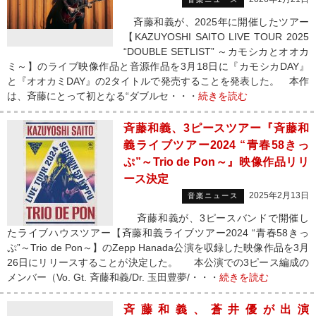
斉藤和義が、2025年に開催したツアー
【KAZUYOSHI SAITO LIVE TOUR 2025
“DOUBLE SETLIST” ～カモシカとオオカ
ミ～】のライブ映像作品と音源作品を3月18日に『カモシカDAY』
と『オオカミDAY』の2タイトルで発売することを発表した。 本作
は、斉藤にとって初となる“ダブルセ・・・
続きを読む
斉藤和義、3ピースツアー『斉藤和
義ライブツアー2024 “青春58きっ
ぷ”～Trio de Pon～』映像作品リリ
ース決定
2025年2月13日
音楽ニュース
斉藤和義が、3ピースバンドで開催し
たライブハウスツアー【斉藤和義ライブツアー2024 “青春58きっ
ぷ”～Trio de Pon～】のZepp Hanada公演を収録した映像作品を3月
26日にリリースすることが決定した。 本公演での3ピース編成の
メンバー（Vo. Gt. 斉藤和義/Dr. 玉田豊夢/・・・
続きを読む
斉藤和義、蒼井優が出演