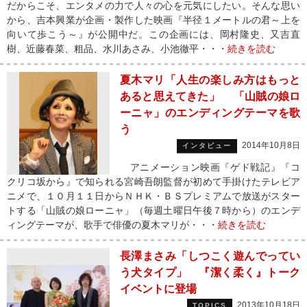
だからこそ、エンタメの力で人々の心を元気にしたい。そんな思い
から、吉本興業が企画・製作した映画『半径１メートルの君～上を
向いて歩こう～』が公開中だ。この企画には、岡村隆史、又吉直
樹、近藤春菜、粗品、水川あさみ、小池徹平・・・
続きを読む
夏木マリ「人生の楽しみ方はもっと
あると思えてきた」 「山賊の娘ロ
ーニャ」のエンディングテーマを歌
う
2014年10月8日
インタビュー
アニメーション映画『ゲド戦記』『コ
クリコ坂から』で知られる宮崎吾朗監督が初めて手掛けたテレビア
ニメで、１０月１１日からＮＨＫ・ＢＳプレミアムで放送がスター
トする「山賊の娘ローニャ」（毎週土曜日午後７時から）のエンデ
ィングテーマが、歌手で俳優の夏木マリが・・・
続きを読む
長澤まさみ「しつこく遊んでってい
う犬タイプ」 『潔く柔く』トーク
イベントに登場
2013年10月18日
TOPICS