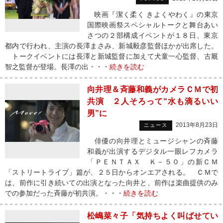
映画『潔く柔く きよくやわく』の東京
国際映画祭スペシャルトークと舞台あい
さつの２部構成イベントが１８日、東京
都内で行われ、主演の長澤まさみ、新城毅彦監督ほかが出席した。
トークイベントには長澤と新城監督に加えて犬童一心監督、古厩
智之監督が登場。長澤の出・・・
続きを読む
向井理＆斉藤和義がカメラＣＭで初
共演 ２人そろって“水も滴るいい
男”に
2013年8月23日
ニュース
俳優の向井理とミュージシャンの斉藤
和義が出演するデジタル一眼レフカメラ
「ＰＥＮＴＡＸ Ｋ－５０」の新ＣＭ
「ストリートライブ」篇が、２５日からオンエアされる。 ＣＭで
は、前作に引き続いての出演となった向井と、前作は楽曲提供のみ
での参加だった斉藤が初共演。・・・
続きを読む
松嶋菜々子「気持ちよく叫ばせてい