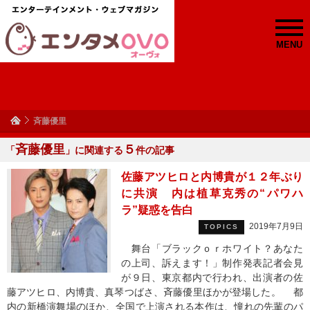
MENU
斉藤優里
斉藤優里
５
「
」に関連する
件の記事
佐藤アツヒロと内博貴が１２年ぶり
に共演 内は植草克秀の“パワハ
ラ”疑惑を告白
2019年7月9日
TOPICS
舞台「ブラックｏｒホワイト？あなた
の上司、訴えます！」制作発表記者会見
が９日、東京都内で行われ、出演者の佐
藤アツヒロ、内博貴、真琴つばさ、斉藤優里ほかが登場した。 都
内の新橋演舞場のほか、全国で上演される本作は、憧れの先輩のパ