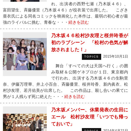
れ、出演者の西野七瀬（乃木坂４６）、
富田望生、斉藤優里（乃木坂４６）が役衣装で出席した。 こざき
亜衣氏による同名コミックを映画化した本作は、最弱の初心者が最
強のライバルに挑む、青春な・・・
続きを読む
乃木坂４６松村沙友理と桜井玲香が
初のラブシーン 「松村の色気が解
放されました！」
2015年10月1日
TOPICS
舞台「すべての犬は天国へ行く」の囲
み取材＆公開ゲネプロが１日、東京都内
で行われ、出演する乃木坂４６の生駒里
奈、伊藤万理華、井上小百合、斉藤優里、桜井玲香、新内眞衣、松
村沙友理、若月佑美が出席した。 この作品は、殺し合いの果てに
男が１人残らず死に絶えた・・・
続きを読む
乃木坂メンバー、休業発表の生田に
エール 松村沙友理「いつでも帰っ
ておいで」
2014年4月21日
TOPICS