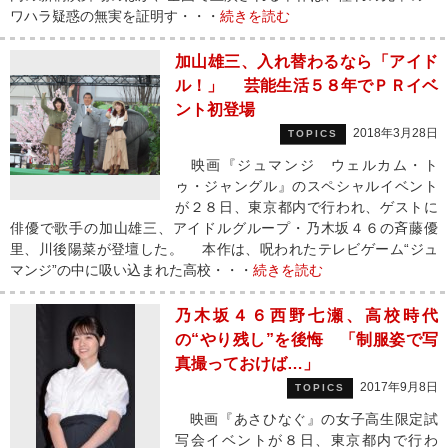
ワハラ疑惑の無実を証明す・・・
続きを読む
加山雄三、入れ替わるなら「アイド
ル！」 芸能生活５８年でＰＲイベ
ント初登場
2018年3月28日
TOPICS
映画『ジュマンジ ウェルカム・ト
ゥ・ジャングル』のスペシャルイベント
が２８日、東京都内で行われ、ゲストに
俳優で歌手の加山雄三、アイドルグループ・乃木坂４６の斉藤優
里、川後陽菜が登壇した。 本作は、呪われたテレビゲーム“ジュ
マンジ”の中に吸い込まれた高校・・・
続きを読む
乃木坂４６西野七瀬、高校時代
の“やり残し”を後悔 「制服姿で写
真撮っておけば…」
2017年9月8日
TOPICS
映画『あさひなぐ』の女子高生限定試
写会イベントが８日、東京都内で行わ