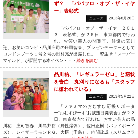
ず？ 「パパフロ・オブ・ザ・イヤ
ー」表彰式
2013年8月26日
ニュース
「パパフロ・オブ・ザ・イヤー２０１
３ 表彰式」が２６日、東京都内で行わ
れ、お笑い芸人の間寛平、俳優の哀川
翔、お笑いコンビ・品川庄司の庄司智春、プレゼンテーターとして
ロンドンブーツ１号２号の田村亮が出席した。 資生堂「スーパー
マイルド」が展開する本イベン・・・
続きを読む
品川祐、「レギュラーゼロ」と窮状
を告白 丸刈りになるも「スタッフ
に嫌われている」
2013年5月22日
ニュース
「ファミマのおむすび応援サポータ
ー“おむすびーず”お披露目発表会」が２２
日、東京都内で行われ、お笑い芸人の品
川祐、庄司智春、川島邦裕（野性爆弾）、佐田正樹（バッドボーイ
ズ）、レイザーラモンＲＧ、大悟（千鳥）、内間政成（スリムクラ