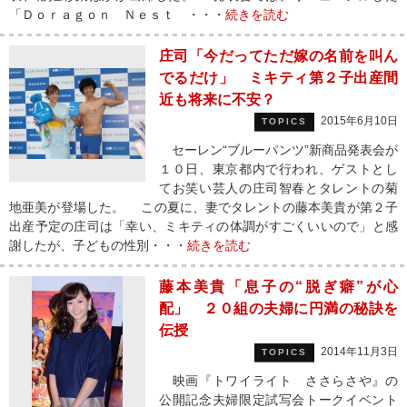
「Ｄｏｒａｇｏｎ Ｎｅｓｔ ・・・
続きを読む
庄司「今だってただ嫁の名前を叫ん
でるだけ」 ミキティ第２子出産間
近も将来に不安？
2015年6月10日
TOPICS
セーレン“ブルーパンツ”新商品発表会が
１０日、東京都内で行われ、ゲストとし
てお笑い芸人の庄司智春とタレントの菊
地亜美が登場した。 この夏に、妻でタレントの藤本美貴が第２子
出産予定の庄司は「幸い、ミキティの体調がすごくいいので」と感
謝したが、子どもの性別・・・
続きを読む
藤本美貴「息子の“脱ぎ癖”が心
配」 ２０組の夫婦に円満の秘訣を
伝授
2014年11月3日
TOPICS
映画『トワイライト ささらさや』の
公開記念夫婦限定試写会トークイベント