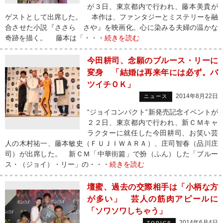
が３日、東京都内で行われ、藤本美貴が
ゲストとして出席した。 本作は、ファンタジーとミステリーを融
合させた小説『ささら さや』を映画化。心に染みる夫婦の温かな
奇跡を描く。 藤本は「・・・
続きを読む
今田耕司、念願のブルース・リーに
変身 「結婚は再来年には必ず。バ
ツイチＯＫ」
2014年8月22日
ニュース
“ジョイコンパクト”新発売記念イベントが
２２日、東京都内で行われ、新ＣＭキャ
ラクターに就任した今田耕司、お笑い芸
人の木村祐一、藤本敏史（ＦＵＪＩＷＡＲＡ）、庄司智春（品川庄
司）が出席した。 新ＣＭ「中華街篇」で扮（ふん）した「ブルー
ス・（ジョイ）・リー」の・・・
続きを読む
壇蜜、過去の交際相手は「小柄な方
が多い」 芸人の筋肉アピールに
「ソワソワしちゃう」
2014年6月4日
TOPICS