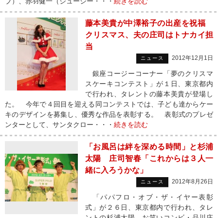
ブ）、赤羽健一（ジューシー・・・
続きを読む
藤本美貴が中澤裕子の出産を祝福
クリスマス、夫の庄司はトナカイ担
当
2012年12月1日
ニュース
銀座コージーコーナー「夢のクリスマ
スケーキコンテスト」が１日、東京都内
で行われ、タレントの藤本美貴が登場し
た。 今年で４回目を迎える同コンテストでは、子ども達からケー
キのデザインを募集し、優秀な作品を表彰する。 表彰式のプレゼ
ンターとして、サンタクロー・・・
続きを読む
「お風呂は絆を深める時間」と杉浦
太陽 庄司智春「これからは３人一
緒に入ろうかな」
2012年8月26日
ニュース
「パパフロ・オブ・ザ・イヤー表彰
式」が２６日、東京都内で行われ、タレ
ントの杉浦太陽、お笑いコンビ・品川庄