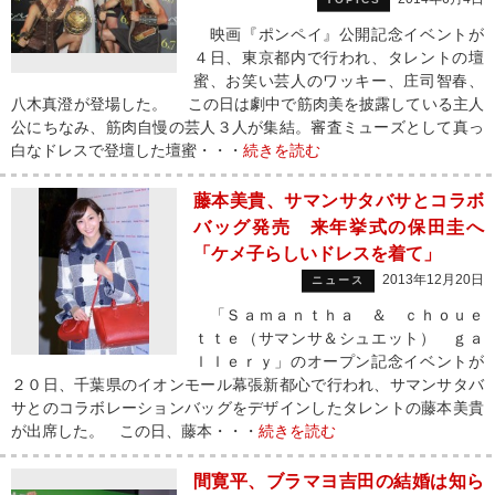
映画『ポンペイ』公開記念イベントが
４日、東京都内で行われ、タレントの壇
蜜、お笑い芸人のワッキー、庄司智春、
八木真澄が登場した。 この日は劇中で筋肉美を披露している主人
公にちなみ、筋肉自慢の芸人３人が集結。審査ミューズとして真っ
白なドレスで登壇した壇蜜・・・
続きを読む
藤本美貴、サマンサタバサとコラボ
バッグ発売 来年挙式の保田圭へ
「ケメ子らしいドレスを着て」
2013年12月20日
ニュース
「Ｓａｍａｎｔｈａ ＆ ｃｈｏｕｅ
ｔｔｅ（サマンサ＆シュエット） ｇａ
ｌｌｅｒｙ」のオープン記念イベントが
２０日、千葉県のイオンモール幕張新都心で行われ、サマンサタバ
サとのコラボレーションバッグをデザインしたタレントの藤本美貴
が出席した。 この日、藤本・・・
続きを読む
間寛平、ブラマヨ吉田の結婚は知ら