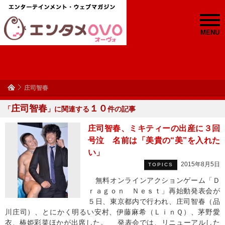
MENU
庄司智春
庄司智春
１０
「
」に関連する
件の記事
庄司智春、ミキティーの出産に３回
号泣 名前は「美貴の“美”を入れた
い」
2015年8月5日
TOPICS
無料オンラインアクションゲーム「Ｄ
ｒａｇｏｎ Ｎｅｓｔ」再始動発表会が
５日、東京都内で行われ、庄司智春（品
川庄司）、とにかく明るい安村、伊藤麻希（ＬｉｎＱ）、茅野愛
衣、椿姫彩菜ほかが出席した。 発表会では、リニューアルした