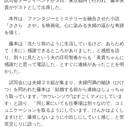
試写会トークイベントが３日、東京都内で行われ、藤本美
貴がゲストとして出席した。
本作は、ファンタジーとミステリーを融合させた小説
『ささら さや』を映画化。心に染みる夫婦の温かな奇跡
を描く。
藤本は「当たり前のように生活しているけど、あらため
て（夫に）感謝できるところがありました」と感想を語
り、別々に見たという夫の庄司智春からも「美貴ちゃんに
感謝だと思って電話した」とすぐに連絡があったことを明
かした。
試写会には夫婦２０組が集まり、夫婦円満の秘訣（ひけ
つ）を問われた藤本は「結婚する前から連絡はしょっちゅ
う取っています。“ホウレンソウ”はすごくマメにしていま
す」と語り、「同じ家にいても仕事場は別々なので、コミ
ュニケーションを取るようにしています。けんかはよくし
ますけど、爆発しないように小出しにしていく感じ」と苦
笑交じりに語った。