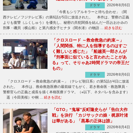
2026年8月6日
ドラマ
「今夜もシリアルキラーと待ち合わせ」（関
西テレビ／フジテレビ系）の第6話が5日に放送された。 本作は、警察の正義
よりも復讐（ふくしゅう）を優先し、秘密の共犯関係を結んだ一匹おおかみの
刑事・磯貝（横山裕）と第六感女子ヒナタ（関水渚）の物語 …
続きを読む
「クロスロード ～救命救急の約束～」
「人間関係、特に人を指導するのはすご
く難しいと感じた」「船越英一郎さんが
『刑事面に似ていると言われたことがあ
る』って、そりゃあ2時間ドラマの帝王だ
もの」
2026年8月6日
ドラマ
「クロスロード ～救命救急の約束～」（テレビ朝日系）の第5話が4日に放送
された。 本作は、救命救急医療の最前線でもがく、若き救命医・救急隊員・
警察官らの正義と成長を描く本格医療ドラマ。（※以下、ネタバレを含みます）
遥（今田美桜）や桐 …
続きを読む
「GTO」“鬼塚”反町隆史らが「告白大作
戦」を決行 「カジサックの娘・梶原叶渚
は華がある」「黒幕の正体は誰」
2026年8月4日
ドラマ