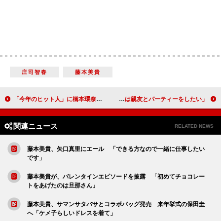
庄司智春
藤本美貴
「今年のヒット人」に橋本環奈らを選定 橋本「自分では全然分からなかった」
有村架純、初の点灯式に感動 「クリスマスは親友とパーティーをしたい」
関連ニュース
RELATED NEWS
藤本美貴、矢口真里にエール 「できる方なので一緒に仕事したい
です」
藤本美貴が、バレンタインエピソードを披露 「初めてチョコレー
トをあげたのは旦那さん」
藤本美貴、サマンサタバサとコラボバッグ発売 来年挙式の保田圭
へ「ケメ子らしいドレスを着て」