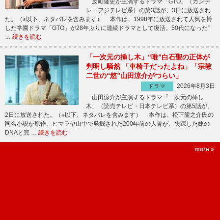
反町隆史が主演するドラマ「GTO」（カンテ
レ・フジテレビ系）の第3話が、3日に放送され
た。（※以下、ネタバレを含みます） 本作は、1998年に放送されて人気を博
した学園ドラマ「GTO」が28年ぶりに連続ドラマとして復活。50代になった“
…
続きを読む
「一次元の挿し木」“唯”白石聖の正体が
判明し騒然 「車椅子だったよね」「宗教
二世の“悠”山田涼介がつらい」
2026年8月3日
ドラマ
山田涼介が主演するドラマ「一次元の挿し
木」（読売テレビ・日本テレビ系）の第5話が、
2日に放送された。（※以下、ネタバレを含みます） 本作は、松下龍之介氏の
同名小説が原作。ヒマラヤ山中で発掘された200年前の人骨が、失踪した妹の
DNAと完 …
続きを読む
more »