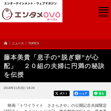
MENU
ニュース
TOPICS
藤本美貴「息子の“脱ぎ癖”が心
配」 ２０組の夫婦に円満の秘訣
を伝授
2014年11月3日 / 16:24
ポスト
シェア
送る
映画『トワイライト ささらさや』の公開記念夫婦限定