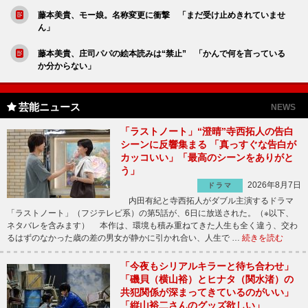
藤本美貴、モー娘。名称変更に衝撃 「まだ受け止めきれていませ
ん」
藤本美貴、庄司パパの絵本読みは“禁止” 「かんで何を言っている
か分からない」
芸能ニュース
NEWS
「ラストノート」“澄晴”寺西拓人の告白
シーンに反響集まる 「真っすぐな告白が
カッコいい」「最高のシーンをありがと
う」
2026年8月7日
ドラマ
内田有紀と寺西拓人がダブル主演するドラマ
「ラストノート」（フジテレビ系）の第5話が、6日に放送された。（※以下、
ネタバレを含みます） 本作は、環境も積み重ねてきた人生も全く違う、交わ
るはずのなかった歳の差の男女が静かに引かれ合い、人生で …
続きを読む
「今夜もシリアルキラーと待ち合わせ」
「磯貝（横山裕）とヒナタ（関水渚）の
共犯関係が深まってきているのがいい」
「縦山裕二さんのグッズ欲しい」