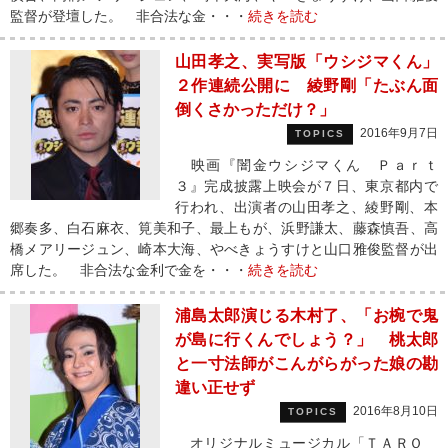
監督が登壇した。 非合法な金・・・
続きを読む
山田孝之、実写版「ウシジマくん」
２作連続公開に 綾野剛「たぶん面
倒くさかっただけ？」
2016年9月7日
TOPICS
映画『闇金ウシジマくん Ｐａｒｔ
３』完成披露上映会が７日、東京都内で
行われ、出演者の山田孝之、綾野剛、本
郷奏多、白石麻衣、筧美和子、最上もが、浜野謙太、藤森慎吾、高
橋メアリージュン、崎本大海、やべきょうすけと山口雅俊監督が出
席した。 非合法な金利で金を・・・
続きを読む
浦島太郎演じる木村了、「お椀で鬼
が島に行くんでしょう？」 桃太郎
と一寸法師がこんがらがった娘の勘
違い正せず
2016年8月10日
TOPICS
オリジナルミュージカル「ＴＡＲＯ