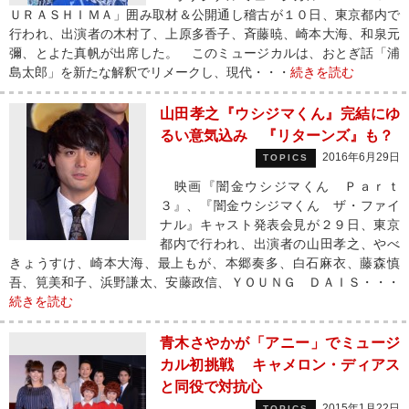
ＵＲＡＳＨＩＭＡ」囲み取材＆公開通し稽古が１０日、東京都内で
行われ、出演者の木村了、上原多香子、斉藤暁、崎本大海、和泉元
彌、とよた真帆が出席した。 このミュージカルは、おとぎ話「浦
島太郎」を新たな解釈でリメークし、現代・・・
続きを読む
山田孝之『ウシジマくん』完結にゆ
るい意気込み 『リターンズ』も？
2016年6月29日
TOPICS
映画『闇金ウシジマくん Ｐａｒｔ
３』、『闇金ウシジマくん ザ・ファイ
ナル』キャスト発表会見が２９日、東京
都内で行われ、出演者の山田孝之、やべ
きょうすけ、崎本大海、最上もが、本郷奏多、白石麻衣、藤森慎
吾、筧美和子、浜野謙太、安藤政信、ＹＯＵＮＧ ＤＡＩＳ・・・
続きを読む
青木さやかが「アニー」でミュージ
カル初挑戦 キャメロン・ディアス
と同役で対抗心
2015年1月22日
TOPICS