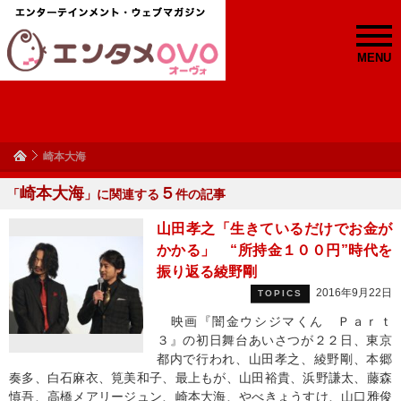
MENU
崎本大海
崎本大海
５
「
」に関連する
件の記事
山田孝之「生きているだけでお金が
かかる」 “所持金１００円”時代を
振り返る綾野剛
2016年9月22日
TOPICS
映画『闇金ウシジマくん Ｐａｒｔ
３』の初日舞台あいさつが２２日、東京
都内で行われ、山田孝之、綾野剛、本郷
奏多、白石麻衣、筧美和子、最上もが、山田裕貴、浜野謙太、藤森
慎吾、高橋メアリージュン、崎本大海、やべきょうすけ、山口雅俊