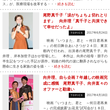
ス」が、医療現場を改革する・・・
続きを読む
尾野真千子「涙がちょちょ切れとり
ます」 向井理「真千子と共演でき
て幸せだったよ」
2017年6月24日
TOPICS
映画『いつまた、君と ～何日君再来
～』の初日舞台あいさつが２４日、東京
都内で行われ、出演者の尾野真千子、向
井理 、岸本加世子ほかが登場した。 本作は、向井の祖母・朋子の
半生記をつづった手記が原作。戦後の時代の波に翻弄されながらも
懸命に生きる家族の姿を描・・・
続きを読む
向井理、自ら企画７年越しの映画完
成に感慨 尾野真千子、向井直々の
オファーと勘違い
2017年4月18日
TOPICS
映画『いつまた、君と ～何日君再来
～』の完成披露“お花見”試写会が１８日、