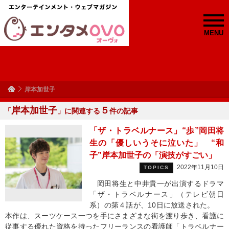
MENU
岸本加世子
岸本加世子
５
「
」に関連する
件の記事
「ザ・トラベルナース」“歩”岡田将
生の「優しいうそに泣いた」 “和
子”岸本加世子の「演技がすごい」
2022年11月10日
TOPICS
岡田将生と中井貴一が出演するドラマ
「ザ・トラベルナース」（テレビ朝日
系）の第４話が、10日に放送された。
本作は、スーツケース一つを手にさまざまな街を渡り歩き、看護に
従事する優れた資格を持ったフリーランスの看護師「トラベルナー