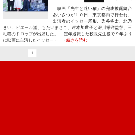
映画『先生と迷い猫』の完成披露舞台
あいさつが１０日、東京都内で行われ、
出演者のイッセー尾形、染谷将太、北乃
きい、ピエール瀧、もたいまさこ、岸本加世子と深川栄洋監督、三
毛猫のドロップが出席した。 定年退職した校長先生役で９年ぶり
に映画に主演したイッセー・・・
続きを読む
1