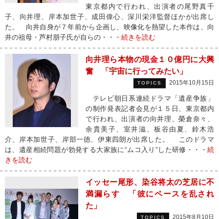
東京都内で行われ、出演者の尾野真千
子、向井理、岸本加世子、成田偉心、深川栄洋監督ほかが出席し
た。 向井自身が７年前から企画し、映像化を熱望した本作は、向
井の祖母・芦村朋子氏が自らの・・・
続きを読む
向井理ら本物の現金１０億円に大興
奮 「宇宙に行ってみたい」
2015年10月15日
TOPICS
テレビ朝日系連続ドラマ「遺産争族」
の制作発表記者会見が１５日、東京都内
で行われ、出演者の向井理、榮倉奈々、
余貴美子、室井滋、板谷由夏、鈴木浩
介、岸本加世子、岸部一徳、伊東四朗が出席した。 このドラマ
は、遺産相続問題が勃発する大家族に“ムコ入り”した研修・・・
続
きを読む
イッセー尾形、染谷将太の芝居に不
満漏らす 「彼にペースを乱され
た」
2015年8月10日
TOPICS