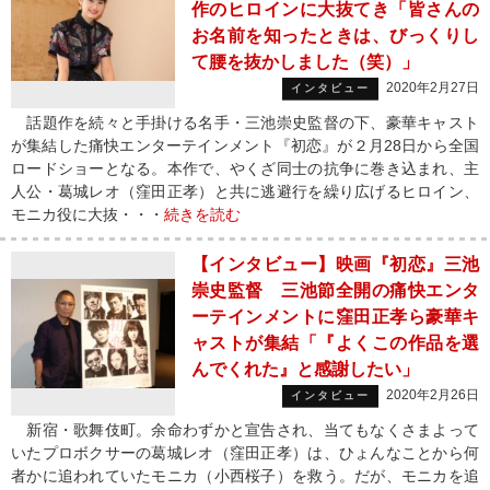
作のヒロインに大抜てき「皆さんの
お名前を知ったときは、びっくりし
て腰を抜かしました（笑）」
2020年2月27日
インタビュー
話題作を続々と手掛ける名手・三池崇史監督の下、豪華キャスト
が集結した痛快エンターテインメント『初恋』が２月28日から全国
ロードショーとなる。本作で、やくざ同士の抗争に巻き込まれ、主
人公・葛城レオ（窪田正孝）と共に逃避行を繰り広げるヒロイン、
モニカ役に大抜・・・
続きを読む
【インタビュー】映画『初恋』三池
崇史監督 三池節全開の痛快エンタ
ーテインメントに窪田正孝ら豪華キ
ャストが集結「『よくこの作品を選
んでくれた』と感謝したい」
2020年2月26日
インタビュー
新宿・歌舞伎町。余命わずかと宣告され、当てもなくさまよって
いたプロボクサーの葛城レオ（窪田正孝）は、ひょんなことから何
者かに追われていたモニカ（小西桜子）を救う。だが、モニカを追