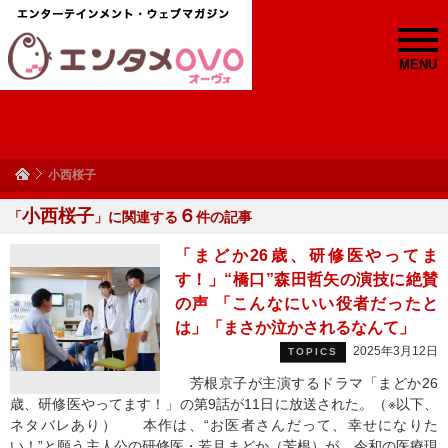
MENU
小西桜子
小西桜子
６
「
」に関連する
件の記事
「まどか26歳、研修医やってま
す！」“橋口”森田哲矢の演技に絶賛
の声 「こんなにいい役者だったと
は」「まさか泣かされるなんて」
2025年3月12日
TOPICS
芳根京子が主演するドラマ「まどか26
歳、研修医やってます！」の第9話が11日に放送された。（※以下、
ネタバレあり） 本作は、“お医者さんだって、幸せになりた
い！”と願う主人公の研修医・若月まどか（​​芳根）が、令和の医療現