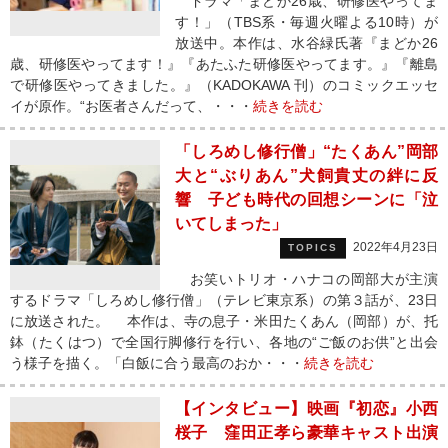
ドラマ「まどか26歳、研修医やってま
す！」（TBS系・毎週火曜よる10時）が
放送中。本作は、水谷緑氏著『まどか26
歳、研修医やってます！』『あたふた研修医やってます。』『離島
で研修医やってきました。』（KADOKAWA 刊）のコミックエッセ
イが原作。“お医者さんだって、・・・
続きを読む
「しろめし修行僧」“たくあん”岡部
大と“ぶりあん”犬飼貴丈の絆に反
響 子ども時代の回想シーンに「泣
いてしまった」
2022年4月23日
TOPICS
お笑いトリオ・ハナコの岡部大が主演
するドラマ「しろめし修行僧」（テレビ東京系）の第３話が、23日
に放送された。 本作は、寺の息子・米田たくあん（岡部）が、托
鉢（たくはつ）で全国行脚修行を行い、各地の“ご飯のお供”と出会
う様子を描く。「白飯に合う最高のおか・・・
続きを読む
【インタビュー】映画『初恋』小西
桜子 窪田正孝ら豪華キャスト出演