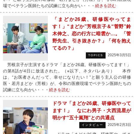
場でベテラン医師たちの試練に立ち向かい・・・
続きを読む
「まどか26歳、研修医やってま
す！」“まどか”芳根京子＆“菅野”鈴
木伸之、恋の行方に暗雲か…。 「菅
野先生、引き抜きか？」「何を抱え
てるの？」
2025年3月5日
TOPICS
芳根京子が主演するドラマ「まどか26歳、研修医やってます！」
の第8話が4日に放送された。（※以下、ネタバレあり） 本作
は、“お医者さんだって、幸せになりたい！”と願う主人公の研修
医・若月まどか（​​芳根）が、令和の医療現場でベテラン医師たちの
試練に立ち向かい・・・
続きを読む
ドラマ「まどか26歳、研修医やって
ます！」 なにわ男子・大西流星が
明かす“五十嵐翔”との共通点
2025年2月3日
インタビュー