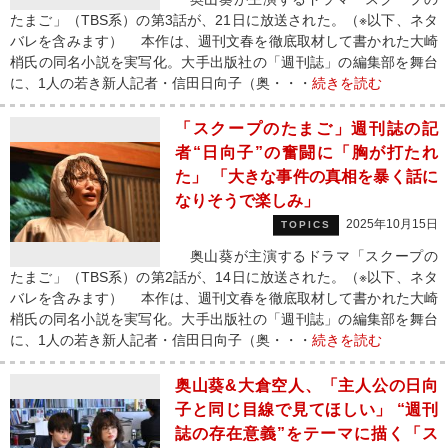
たまご」（TBS系）の第3話が、21日に放送された。（※以下、ネタ
バレを含みます） 本作は、週刊文春を徹底取材して書かれた大崎
梢氏の同名小説を実写化。大手出版社の「週刊誌」の編集部を舞台
に、1人の若き新人記者・信田日向子（奥・・・
続きを読む
「スクープのたまご」週刊誌の記
者“日向子”の奮闘に「胸が打たれ
た」 「大きな事件の真相を暴く話に
なりそうで楽しみ」
2025年10月15日
TOPICS
奥山葵が主演するドラマ「スクープの
たまご」（TBS系）の第2話が、14日に放送された。（※以下、ネタ
バレを含みます） 本作は、週刊文春を徹底取材して書かれた大崎
梢氏の同名小説を実写化。大手出版社の「週刊誌」の編集部を舞台
に、1人の若き新人記者・信田日向子（奥・・・
続きを読む
奥山葵&大倉空人、「主人公の日向
子と同じ目線で見てほしい」 “週刊
誌の存在意義”をテーマに描く「ス