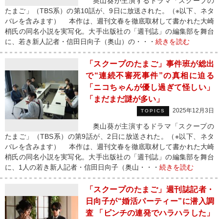
奥山葵が主演するドラマ「スクープの
たまご」（TBS系）の第10話が、9日に放送された。（※以下、ネタ
バレを含みます） 本作は、週刊文春を徹底取材して書かれた大崎
梢氏の同名小説を実写化。大手出版社の「週刊誌」の編集部を舞台
に、若き新人記者・信田日向子（奥山）の・・・
続きを読む
「スクープのたまご」事件班が総出
で“連続不審死事件”の真相に迫る
「ニコちゃんが優し過ぎて怪しい」
「まだまだ謎が多い」
2025年12月3日
TOPICS
奥山葵が主演するドラマ「スクープの
たまご」（TBS系）の第9話が、2日に放送された。（※以下、ネタ
バレを含みます） 本作は、週刊文春を徹底取材して書かれた大崎
梢氏の同名小説を実写化。大手出版社の「週刊誌」の編集部を舞台
に、1人の若き新人記者・信田日向子（奥山・・・
続きを読む
「スクープのたまご」週刊誌記者・
日向子が“婚活パーティー”に潜入調
査 「ピンチの連発でハラハラした」