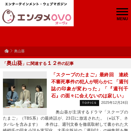
MENU
奥山葵
奥山葵
１２
「
」に関連する
件の記事
「スクープのたまご」最終回 連続
不審死事件の犯人が明らかに 「週刊
誌の印象が変わった」「『週刊千
石』の面々に会えないのは寂しい」
2025年12月24日
TOPICS
奥山葵が主演するドラマ「スクープの
たまご」（TBS系）の最終話が、23日に放送された。（※以下、ネ
タバレを含みます） 本作は、週刊文春を徹底取材して書かれた大
崎梢氏の同名小説を実写化。大手出版社の「週刊誌」の編集部を舞