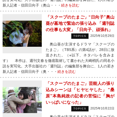
新人記者・信田日向子（奥山・・・
続きを読む
「スクープのたまご」“日向子”奥山
葵が墓地で緊迫の張り込み 「週刊誌
の仕事も大変」「日向子、頑張れ」
2025年10月29日
TOPICS
奥山葵が主演するドラマ「スクープの
たまご」（TBS系）の第4話が、28日に放
送された。（※以下、ネタバレを含みま
す） 本作は、週刊文春を徹底取材して書かれた大崎梢氏の同名小
説を実写化。大手出版社の「週刊誌」の編集部を舞台に、1人の若き
新人記者・信田日向子（奥・・・
続きを読む
「スクープのたまご」芸能人の張り
込みシーンは「ヒヤヒヤした」 “桑
原”本島純政の記者の苦悩に「胸が
いっぱいになった」
2025年10月22日
TOPICS
奥山葵が主演するドラマ「スクープの