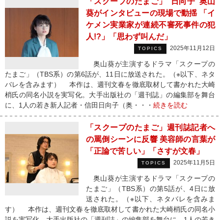
「スクープのたまご」“日向子”奥山
葵がインタビューの現場で動揺 「イ
ケメン実業家が連続不審死事件の犯
人!?」「思わず叫んだ」
2025年11月12日
TOPICS
奥山葵が主演するドラマ「スクープの
たまご」（TBS系）の第6話が、11日に放送された。（※以下、ネタ
バレを含みます） 本作は、週刊文春を徹底取材して書かれた大崎
梢氏の同名小説を実写化。大手出版社の「週刊誌」の編集部を舞台
に、1人の若き新人記者・信田日向子（奥・・・
続きを読む
「スクープのたまご」週刊誌記者へ
の罵倒シーンに反響 美容師の言葉が
「正論で苦しい」「さすが文春」
2025年11月5日
TOPICS
奥山葵が主演するドラマ「スクープの
たまご」（TBS系）の第5話が、4日に放
送された。（※以下、ネタバレを含みま
す） 本作は、週刊文春を徹底取材して書かれた大崎梢氏の同名小
説を実写化。大手出版社の「週刊誌」の編集部を舞台に、1人の若き