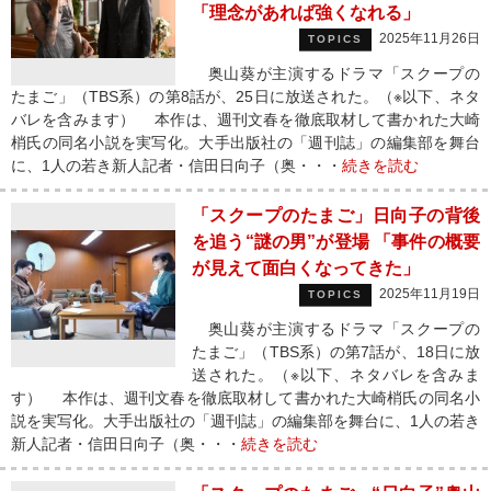
「理念があれば強くなれる」
2025年11月26日
TOPICS
奥山葵が主演するドラマ「スクープの
たまご」（TBS系）の第8話が、25日に放送された。（※以下、ネタ
バレを含みます） 本作は、週刊文春を徹底取材して書かれた大崎
梢氏の同名小説を実写化。大手出版社の「週刊誌」の編集部を舞台
に、1人の若き新人記者・信田日向子（奥・・・
続きを読む
「スクープのたまご」日向子の背後
を追う“謎の男”が登場 「事件の概要
が見えて面白くなってきた」
2025年11月19日
TOPICS
奥山葵が主演するドラマ「スクープの
たまご」（TBS系）の第7話が、18日に放
送された。（※以下、ネタバレを含みま
す） 本作は、週刊文春を徹底取材して書かれた大崎梢氏の同名小
説を実写化。大手出版社の「週刊誌」の編集部を舞台に、1人の若き
新人記者・信田日向子（奥・・・
続きを読む