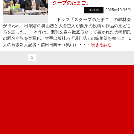
クープのたまご」
2025年10月6日
TOPICS
ドラマ「スクープのたまご」の取材会
が行われ、出演者の奥山葵と大倉空人が自身の役柄や作品の見どこ
ろを語った。 本作は、週刊文春を徹底取材して書かれた大崎梢氏
の同名小説を実写化。大手出版社の「週刊誌」の編集部を舞台に、1
人の若き新人記者・信田日向子（奥山）・・・
続きを読む
1