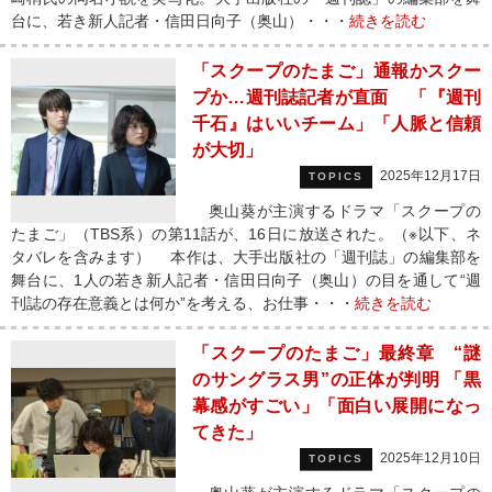
台に、若き新人記者・信田日向子（奥山）・・・
続きを読む
「スクープのたまご」通報かスクー
プか…週刊誌記者が直面 「『週刊
千石』はいいチーム」「人脈と信頼
が大切」
2025年12月17日
TOPICS
奥山葵が主演するドラマ「スクープの
たまご」（TBS系）の第11話が、16日に放送された。（※以下、ネ
タバレを含みます） 本作は、大手出版社の「週刊誌」の編集部を
舞台に、1人の若き新人記者・信田日向子（奥山）の目を通して“週
刊誌の存在意義とは何か”を考える、お仕事・・・
続きを読む
「スクープのたまご」最終章 “謎
のサングラス男”の正体が判明 「黒
幕感がすごい」「面白い展開になっ
てきた」
2025年12月10日
TOPICS