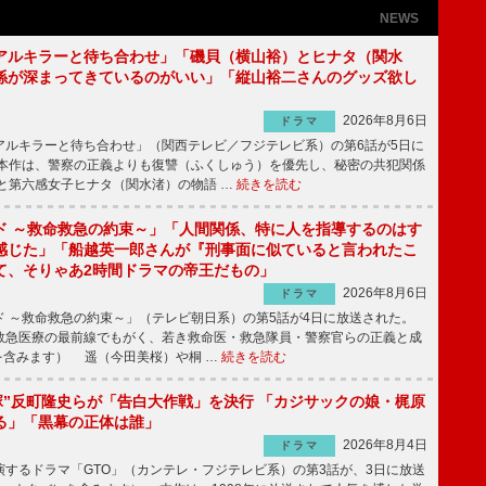
NEWS
アルキラーと待ち合わせ」「磯貝（横山裕）とヒナタ（関水
係が深まってきているのがいい」「縦山裕二さんのグッズ欲し
2026年8月6日
ドラマ
ルキラーと待ち合わせ」（関西テレビ／フジテレビ系）の第6話が5日に
本作は、警察の正義よりも復讐（ふくしゅう）を優先し、秘密の共犯関係
と第六感女子ヒナタ（関水渚）の物語 …
続きを読む
ド ～救命救急の約束～」「人間関係、特に人を指導するのはす
感じた」「船越英一郎さんが『刑事面に似ていると言われたこ
て、そりゃあ2時間ドラマの帝王だもの」
2026年8月6日
ドラマ
 ～救命救急の約束～」（テレビ朝日系）の第5話が4日に放送された。
急医療の最前線でもがく、若き救命医・救急隊員・警察官らの正義と成
を含みます） 遥（今田美桜）や桐 …
続きを読む
鬼塚”反町隆史らが「告白大作戦」を決行 「カジサックの娘・梶原
る」「黒幕の正体は誰」
2026年8月4日
ドラマ
するドラマ「GTO」（カンテレ・フジテレビ系）の第3話が、3日に放送