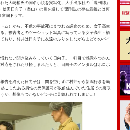
れた大崎梢氏の同名小説を実写化。大手出版社の「週刊誌」
・信田日向子（奥山）の目を通して“週刊誌の存在意義とは何
事奮闘ドラマ。
トム）から、不慮の事故死にまつわる調査のため、女子高生
れる。被害者とのツーショット写真に写っている女子高生・橋
っており、村井は日向子に友達のふりをしながらまどかのバイ
慣れない聞き込みをしていく日向子。一軒目で感覚をつかん
塩対応をされたり怪しまれたりと、日向子のメンタルはボロボ
報告を終えた日向子は、間を空けずに村井から新潟行きを頼
を起こしたある男性の元保護司が以前住んでいた住居での裏取
うが、想像もつかないピンチに見舞われてしまい…!