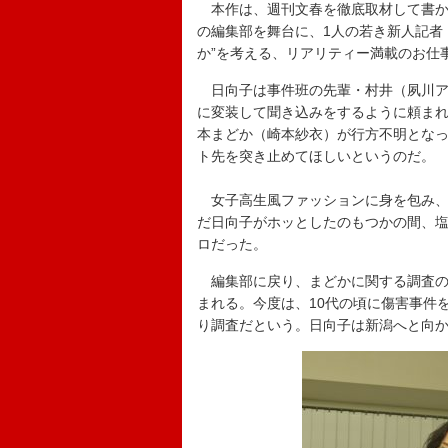
本作は、週刊文春を徹底取材して書か
の編集部を舞台に、1人の若き新人記者
か”を考える、リアリティー満載のお仕
日向子は事件班の先輩・村井（夙川ア
に変装して聞き込みをするように頼ま
本まどか（崎本紗衣）が行方不明とな
ト先を突き止めてほしいというのだ。
女子高生風ファッションに身を包み、
だ日向子がホッとしたのもつかの間、
ロだった。
編集部に戻り、まどかに関する調査の
まれる。今度は、10代の頃に傷害事件
り調査だという。日向子は新潟へと向か