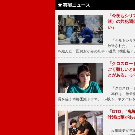
芸能ニュース
「今夜もシリ
渚）の共犯関
い」
「今夜もシリア
放送された。 
を結んだ一匹おおかみの刑事・磯貝（横山裕）
「クロスロー
ごく難しいと
とがある』っ
「クロスロード
本作は、救命救
長を描く本格医療ドラマ。（※以下、ネタバレ
「GTO」“
叶渚は華があ
反町隆史が主演