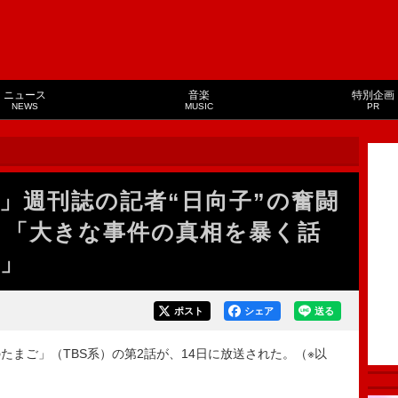
ニュース
音楽
特別企画
NEWS
MUSIC
PR
」週刊誌の記者“日向子”の奮闘
 「大きな事件の真相を暴く話
」
ポスト
シェア
送る
まご」（TBS系）の第2話が、14日に放送された。（※以