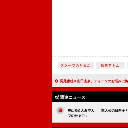
スクープのたまご
夙川アトム
長尾謙杜＆山田杏奈、ティーンのお悩みに胸キュン 『恋に至る病』公開直前！ティーン限
関連ニュース
奥山葵&大倉空人、「主人公の日向子と
プのたまご」