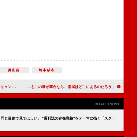
奥山葵
崎本紗衣
定お悩み相談会
「もしもこの世が舞台なら、楽屋はどこにあるのだろう」「舞台っぽいドラマだけど慣れてくるとどハマりする」「小さな声でしかせりふが読めないトニー（市原隼人）に持っていかれた」
RELATED NEWS
同じ目線で見てほしい」 “週刊誌の存在意義”をテーマに描く「スクー