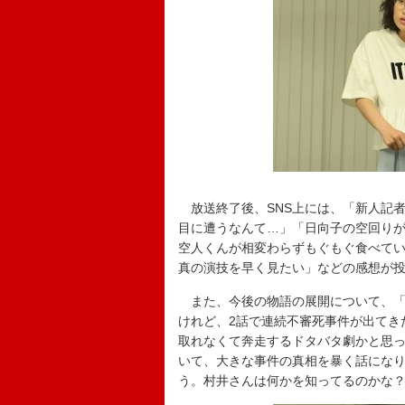
放送終了後、SNS上には、「新人記
目に遭うなんて…」「日向子の空回り
空人くんが相変わらずもぐもぐ食べて
真の演技を早く見たい」などの感想が
また、今後の物語の展開について、「
けれど、2話で連続不審死事件が出てき
取れなくて奔走するドタバタ劇かと思
いて、大きな事件の真相を暴く話にな
う。村井さんは何かを知ってるのかな