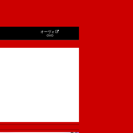
オーヴォ
OVO