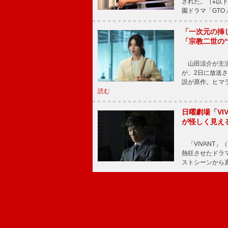
された。（※以
園ドラマ「GTO
「一次元の挿
「宗教二世の
山田涼介が主演
が、2日に放送
説が原作。ヒマラ
読む
日曜劇場「V
が怪しく見え
「VIVANT」
熱狂させたドラ
ストシーンから直