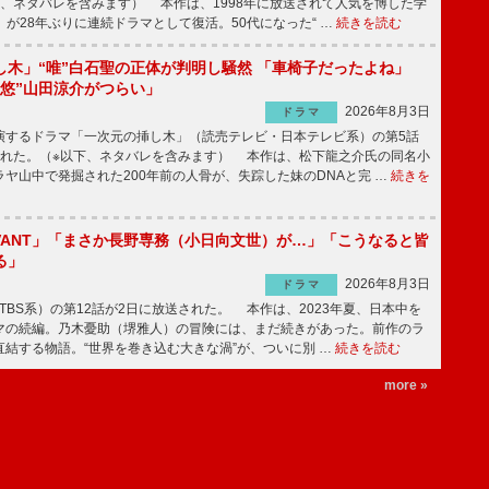
下、ネタバレを含みます） 本作は、1998年に放送されて人気を博した学
」が28年ぶりに連続ドラマとして復活。50代になった“ …
続きを読む
し木」“唯”白石聖の正体が判明し騒然 「車椅子だったよね」
“悠”山田涼介がつらい」
2026年8月3日
ドラマ
するドラマ「一次元の挿し木」（読売テレビ・日本テレビ系）の第5話
された。（※以下、ネタバレを含みます） 本作は、松下龍之介氏の同名小
ヤ山中で発掘された200年前の人骨が、失踪した妹のDNAと完 …
続きを
IVANT」「まさか長野専務（小日向文世）が…」「こうなると皆
る」
2026年8月3日
ドラマ
（TBS系）の第12話が2日に放送された。 本作は、2023年夏、日本中を
マの続編。乃木憂助（堺雅人）の冒険には、まだ続きがあった。前作のラ
結する物語。“世界を巻き込む大きな渦”が、ついに別 …
続きを読む
more »