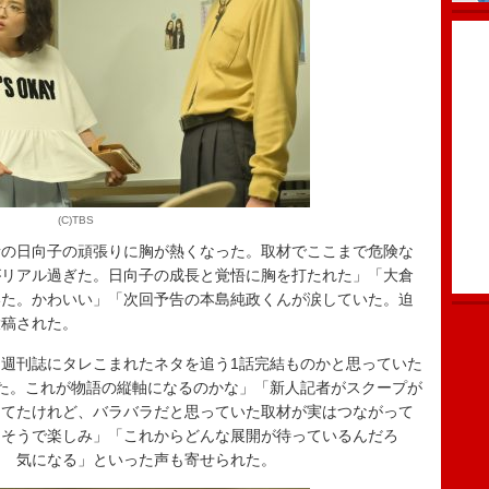
(C)TBS
者の日向子の頑張りに胸が熱くなった。取材でここまで危険な
がリアル過ぎた。日向子の成長と覚悟に胸を打たれた」「大倉
いた。かわいい」「次回予告の本島純政くんが涙していた。迫
投稿された。
週刊誌にタレこまれたネタを追う1話完結ものかと思っていた
た。これが物語の縦軸になるのかな」「新人記者がスクープが
ってたけれど、バラバラだと思っていた取材が実はつながって
りそうで楽しみ」「これからどんな展開が待っているんだろ
？ 気になる」といった声も寄せられた。