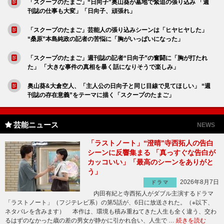
「スクープのたまご」“日向子”奥山葵が墓地で緊迫の張り込み 「週
刊誌の仕事も大変」「日向子、頑張れ」
「スクープのたまご」芸能人の張り込みシーンは「ヒヤヒヤした」
“桑原”本島純政の記者の苦悩に「胸がいっぱいになった」
「スクープのたまご」週刊誌の記者“日向子”の奮闘に「胸が打たれ
た」 「大きな事件の真相を暴く話になりそうで楽しみ」
奥山葵&大倉空人、「主人公の日向子と同じ目線で見てほしい」 “週
刊誌の存在意義”をテーマに描く「スクープのたまご」
芸能ニュース
NEWS
「ラストノート」“澄晴”寺西拓人の告白
シーンに反響集まる 「真っすぐな告白が
カッコいい」「最高のシーンをありがと
う」
2026年8月7日
ドラマ
内田有紀と寺西拓人がダブル主演するドラマ
「ラストノート」（フジテレビ系）の第5話が、6日に放送された。（※以下、
ネタバレを含みます） 本作は、環境も積み重ねてきた人生も全く違う、交わ
るはずのなかった歳の差の男女が静かに引かれ合い、人生で …
続きを読む