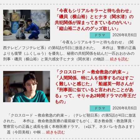
「今夜もシリアルキラーと待ち合わせ」
「磯貝（横山裕）とヒナタ（関水渚）の
共犯関係が深まってきているのがいい」
「縦山裕二さんのグッズ欲しい」
2026年8月6日
ドラマ
「今夜もシリアルキラーと待ち合わせ」（関
西テレビ／フジテレビ系）の第6話が5日に放送された。 本作は、警察の正義
よりも復讐（ふくしゅう）を優先し、秘密の共犯関係を結んだ一匹おおかみの
刑事・磯貝（横山裕）と第六感女子ヒナタ（関水渚）の物語 …
続きを読む
「クロスロード ～救命救急の約束～」
「人間関係、特に人を指導するのはすご
く難しいと感じた」「船越英一郎さんが
『刑事面に似ていると言われたことがあ
る』って、そりゃあ2時間ドラマの帝王だ
もの」
2026年8月6日
ドラマ
「クロスロード ～救命救急の約束～」（テレビ朝日系）の第5話が4日に放送
された。 本作は、救命救急医療の最前線でもがく、若き救命医・救急隊員・
警察官らの正義と成長を描く本格医療ドラマ。（※以下、ネタバレを含みます）
遥（今田美桜）や桐 …
続きを読む