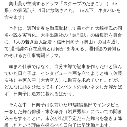
奥山葵が主演するドラマ「スクープのたまご」（TBS
系）の第5話が、4日に放送された。（※以下、ネタバレを
含みます）
本作は、週刊文春を徹底取材して書かれた大崎梢氏の同
名小説を実写化。大手出版社の「週刊誌」の編集部を舞台
に、1人の若き新人記者・信田日向子（奥山）の目を通し
て“週刊誌の存在意義とは何か”を考える、週刊誌の裏側も
のぞけるお仕事奮闘ドラマ。
頼まれ仕事ではなく、自分主導で記事を作りたいと悩ん
でいた日向子は、インタビュー企画を立てようと椿（佐藤
友祐）や阿久津（大倉空人）に助言を求めていた。だが、
どんなに頭をひねってもインパクトの弱いネタしか浮かば
ず、日向子は途方に暮れるばかり。
そんな中、日向子は以前いたPR誌編集部でインタビュ
ーをした舞台俳優・末永孝介（岩戸秀年）についての聞き
込みをすることに。末永が出演予定だった舞台を急きょ降
板したという理由を探るべく日向子は早速動き出す。