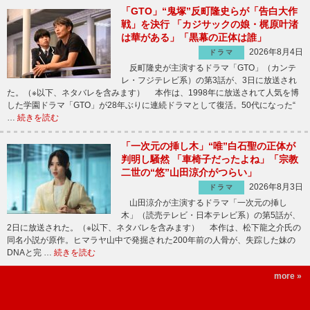
「GTO」“鬼塚”反町隆史らが「告白大作
戦」を決行 「カジサックの娘・梶原叶渚
は華がある」「黒幕の正体は誰」
2026年8月4日
ドラマ
反町隆史が主演するドラマ「GTO」（カンテ
レ・フジテレビ系）の第3話が、3日に放送され
た。（※以下、ネタバレを含みます） 本作は、1998年に放送されて人気を博
した学園ドラマ「GTO」が28年ぶりに連続ドラマとして復活。50代になった“
…
続きを読む
「一次元の挿し木」“唯”白石聖の正体が
判明し騒然 「車椅子だったよね」「宗教
二世の“悠”山田涼介がつらい」
2026年8月3日
ドラマ
山田涼介が主演するドラマ「一次元の挿し
木」（読売テレビ・日本テレビ系）の第5話が、
2日に放送された。（※以下、ネタバレを含みます） 本作は、松下龍之介氏の
同名小説が原作。ヒマラヤ山中で発掘された200年前の人骨が、失踪した妹の
DNAと完 …
続きを読む
more »