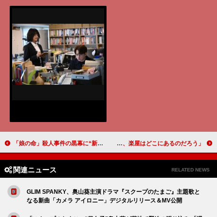
「娘の命」殺人事件の黒幕に“新堂”竹財輝之助が浮上 「竹財輝之助さん、またクズ野郎役」「全部がつながって面白い」
「もしもこの世が舞台なら、楽屋はどこにあるのだろう」「三谷幸喜さんの描く喜劇は恐ろしい」「井上順ここにあり。ペーソスあふれる芝居を見せてくれた」
関連ニュース
RELATED NEWS
GLIM SPANKY、奥山葵主演ドラマ『スクープのたまご』主題歌と
なる新曲「カメラ アイロニー」デジタルリリース＆MV公開