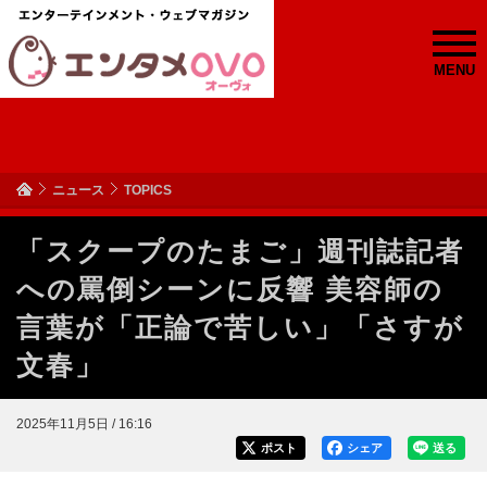
MENU
ニュース
TOPICS
「スクープのたまご」週刊誌記者
への罵倒シーンに反響 美容師の
言葉が「正論で苦しい」「さすが
文春」
2025年11月5日 / 16:16
ポスト
シェア
送る