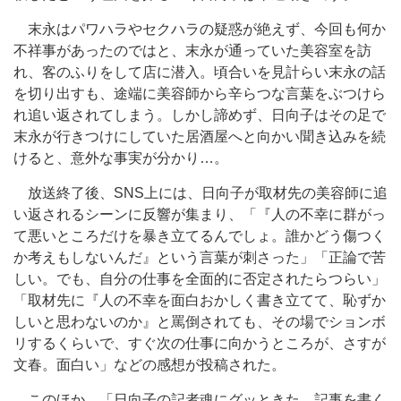
末永はパワハラやセクハラの疑惑が絶えず、今回も何か
不祥事があったのではと、末永が通っていた美容室を訪
れ、客のふりをして店に潜入。頃合いを見計らい末永の話
を切り出すも、途端に美容師から辛らつな言葉をぶつけら
れ追い返されてしまう。しかし諦めず、日向子はその足で
末永が行きつけにしていた居酒屋へと向かい聞き込みを続
けると、意外な事実が分かり…。
放送終了後、SNS上には、日向子が取材先の美容師に追
い返されるシーンに反響が集まり、「『人の不幸に群がっ
て悪いところだけを暴き立てるんでしょ。誰かどう傷つく
か考えもしないんだ』という言葉が刺さった」「正論で苦
しい。でも、自分の仕事を全面的に否定されたらつらい」
「取材先に『人の不幸を面白おかしく書き立てて、恥ずか
しいと思わないのか』と罵倒されても、その場でションボ
リするくらいで、すぐ次の仕事に向かうところが、さすが
文春。面白い」などの感想が投稿された。
このほか、「日向子の記者魂にグッときた。記事を書く