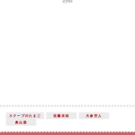
(C)TBS
スクープのたまご
佐藤友祐
大倉空人
奥山葵