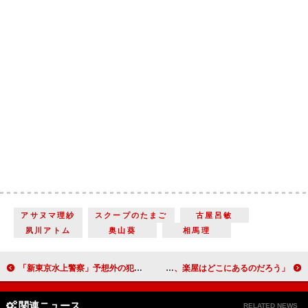
アサヌマ理紗
スクープのたまご
古屋呂敏
夙川アトム
奥山葵
相馬理
「新東京水上警察」予想外の犯人逮捕、“日下部”加藤シゲアキの求婚に反響 「神鬱回でおもろかった」「切ないプロポーズで苦しい」
「もしもこの世が舞台なら、楽屋はどこにあるのだろう」「最後、全部生田斗真に持っていかれたわ」「今まで文句を言いながらも見続けてきた人へのご褒美みたいな回だった」
関連ニュース
RELATED NEWS