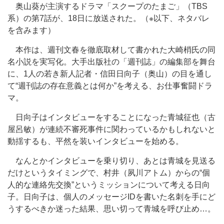
奥山葵が主演するドラマ「スクープのたまご」（TBS
系）の第7話が、18日に放送された。（※以下、ネタバレ
を含みます）
本作は、週刊文春を徹底取材して書かれた大崎梢氏の同
名小説を実写化。大手出版社の「週刊誌」の編集部を舞台
に、1人の若き新人記者・信田日向子（奥山）の目を通し
て“週刊誌の存在意義とは何か”を考える、お仕事奮闘ドラ
マ。
日向子はインタビューをすることになった青城征也（古
屋呂敏）が連続不審死事件に関わっているかもしれないと
動揺するも、平然を装いインタビューを始める。
なんとかインタビューを乗り切り、あとは青城を見送る
だけというタイミングで、村井（夙川アトム）からの“個
人的な連絡先交換”というミッションについて考える日向
子。日向子は、個人のメッセージIDを書いた名刺を手にど
うするべきか迷った結果、思い切って青城を呼び止め…。