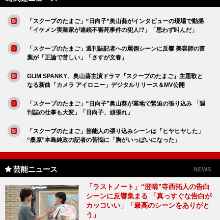
「スクープのたまご」“日向子”奥山葵がインタビューの現場で動揺
「イケメン実業家が連続不審死事件の犯人!?」「思わず叫んだ」
「スクープのたまご」週刊誌記者への罵倒シーンに反響 美容師の言
葉が「正論で苦しい」「さすが文春」
GLIM SPANKY、奥山葵主演ドラマ『スクープのたまご』主題歌と
なる新曲「カメラ アイロニー」デジタルリリース＆MV公開
「スクープのたまご」“日向子”奥山葵が墓地で緊迫の張り込み 「週
刊誌の仕事も大変」「日向子、頑張れ」
「スクープのたまご」芸能人の張り込みシーンは「ヒヤヒヤした」
“桑原”本島純政の記者の苦悩に「胸がいっぱいになった」
芸能ニュース
NEWS
「ラストノート」“澄晴”寺西拓人の告白
シーンに反響集まる 「真っすぐな告白が
カッコいい」「最高のシーンをありがと
う」