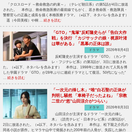
「クロスロード ～救命救急の約束～」（テレビ朝日系）の第5話が4日に放送
された。 本作は、救命救急医療の最前線でもがく、若き救命医・救急隊員・
警察官らの正義と成長を描く本格医療ドラマ。（※以下、ネタバレを含みます）
遥（今田美桜）や桐 …
続きを読む
「GTO」“鬼塚”反町隆史らが「告白大作
戦」を決行 「カジサックの娘・梶原叶渚
は華がある」「黒幕の正体は誰」
2026年8月4日
ドラマ
反町隆史が主演するドラマ「GTO」（カンテ
レ・フジテレビ系）の第3話が、3日に放送され
た。（※以下、ネタバレを含みます） 本作は、1998年に放送されて人気を博
した学園ドラマ「GTO」が28年ぶりに連続ドラマとして復活。50代になった“
…
続きを読む
「一次元の挿し木」“唯”白石聖の正体が
判明し騒然 「車椅子だったよね」「宗教
二世の“悠”山田涼介がつらい」
2026年8月3日
ドラマ
山田涼介が主演するドラマ「一次元の挿し
木」（読売テレビ・日本テレビ系）の第5話が、
2日に放送された。（※以下、ネタバレを含みます） 本作は、松下龍之介氏の
同名小説が原作。ヒマラヤ山中で発掘された200年前の人骨が、失踪した妹の