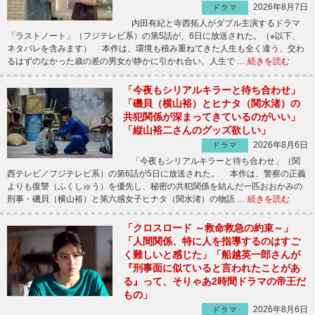
2026年8月7日
ドラマ
内田有紀と寺西拓人がダブル主演するドラマ
「ラストノート」（フジテレビ系）の第5話が、6日に放送された。（※以下、
ネタバレを含みます） 本作は、環境も積み重ねてきた人生も全く違う、交わ
るはずのなかった歳の差の男女が静かに引かれ合い、人生で …
続きを読む
「今夜もシリアルキラーと待ち合わせ」
「磯貝（横山裕）とヒナタ（関水渚）の
共犯関係が深まってきているのがいい」
「縦山裕二さんのグッズ欲しい」
2026年8月6日
ドラマ
「今夜もシリアルキラーと待ち合わせ」（関
西テレビ／フジテレビ系）の第6話が5日に放送された。 本作は、警察の正義
よりも復讐（ふくしゅう）を優先し、秘密の共犯関係を結んだ一匹おおかみの
刑事・磯貝（横山裕）と第六感女子ヒナタ（関水渚）の物語 …
続きを読む
「クロスロード ～救命救急の約束～」
「人間関係、特に人を指導するのはすご
く難しいと感じた」「船越英一郎さんが
『刑事面に似ていると言われたことがあ
る』って、そりゃあ2時間ドラマの帝王だ
もの」
2026年8月6日
ドラマ