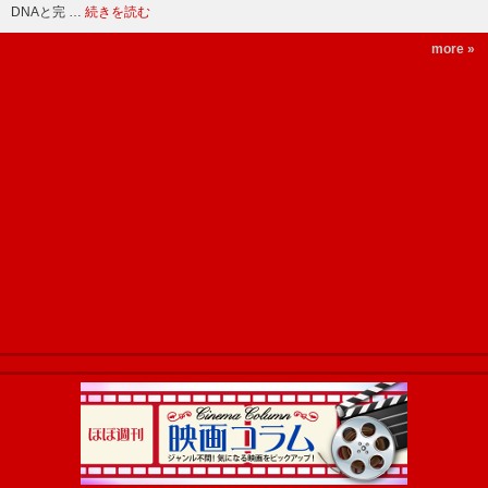
DNAと完 …
続きを読む
more »