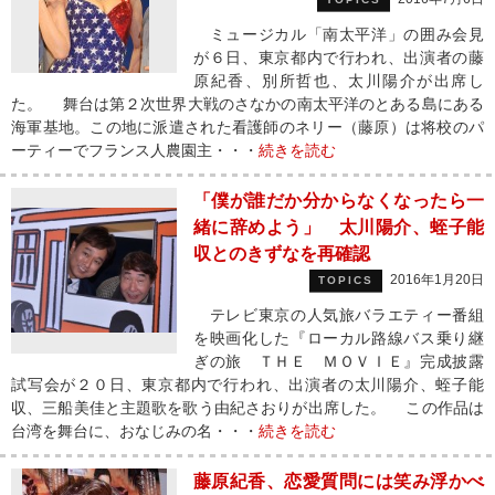
ミュージカル「南太平洋」の囲み会見
が６日、東京都内で行われ、出演者の藤
原紀香、別所哲也、太川陽介が出席し
た。 舞台は第２次世界大戦のさなかの南太平洋のとある島にある
海軍基地。この地に派遣された看護師のネリー（藤原）は将校のパ
ーティーでフランス人農園主・・・
続きを読む
「僕が誰だか分からなくなったら一
緒に辞めよう」 太川陽介、蛭子能
収とのきずなを再確認
2016年1月20日
TOPICS
テレビ東京の人気旅バラエティー番組
を映画化した『ローカル路線バス乗り継
ぎの旅 ＴＨＥ ＭＯＶＩＥ』完成披露
試写会が２０日、東京都内で行われ、出演者の太川陽介、蛭子能
収、三船美佳と主題歌を歌う由紀さおりが出席した。 この作品は
台湾を舞台に、おなじみの名・・・
続きを読む
藤原紀香、恋愛質問には笑み浮かべ