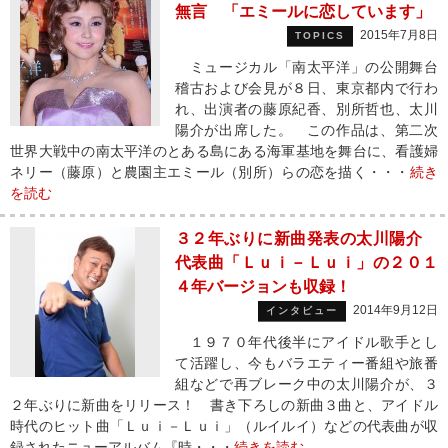
無言 「エミールに恋しています」
2015年7月8日
TOPICS
ミュージカル「南太平洋」の公開舞台
稽古および会見が８日、東京都内で行わ
れ、出演者の藤原紀香、別所哲也、太川
陽介が出席した。 この作品は、第二次
世界大戦中の南太平洋のとある島にある海軍基地を舞台に、看護婦
ネリー（藤原）と農園主エミール（別所）らの恋を描く・・・
続き
を読む
３２年ぶりに新曲発表の太川陽介
代表曲「Ｌｕｉ－Ｌｕｉ」の２０１
４年バージョンも収録！
2014年9月12日
インタビュー
１９７０年代後半にアイドル歌手とし
て活躍し、今もバラエティー番組や旅番
組などで再ブレーク中の太川陽介が、３
２年ぶりに新曲をリリース！ 書き下ろしの新曲３曲と、アイドル
時代のヒット曲「Ｌｕｉ－Ｌｕｉ」（ルイルイ）などの代表曲が収
録されたニューアルバム『時・・・
続きを読む