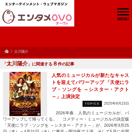
MENU
太川陽介
太川陽介
８
「
」に関連する
件の記事
人気のミュージカルが新たなキャス
トを迎えてパワーアップ 「天使にラ
ブ・ソングを ～シスター・アクト
～」上演決定
2025年9月23日
TOPICS
2026年春、人気のミュージカルが、パ
ワーアップして帰ってくる。 コメディー・ミュージカルの決定版
「天使にラブ・ソングを ～シスター・アクト～」が、2026年3月25
日（水）～4月21日（火）に東京・明治座で上演、そして5月に全国