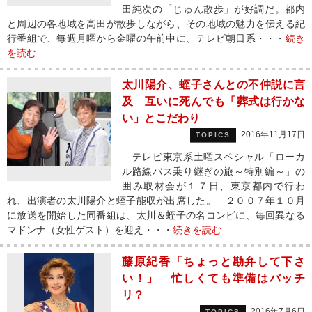
田純次の「じゅん散歩」が好調だ。都内
と周辺の各地域を高田が散歩しながら、その地域の魅力を伝える紀
行番組で、毎週月曜から金曜の午前中に、テレビ朝日系・・・
続き
を読む
太川陽介、蛭子さんとの不仲説に言
及 互いに死んでも「葬式は行かな
い」とこだわり
2016年11月17日
TOPICS
テレビ東京系土曜スペシャル「ローカ
ル路線バス乗り継ぎの旅～特別編～」の
囲み取材会が１７日、東京都内で行わ
れ、出演者の太川陽介と蛭子能収が出席した。 ２００７年１０月
に放送を開始した同番組は、太川＆蛭子の名コンビに、毎回異なる
マドンナ（女性ゲスト）を迎え・・・
続きを読む
藤原紀香「ちょっと勘弁して下さ
い！」 忙しくても準備はバッチ
リ？
2016年7月6日
TOPICS