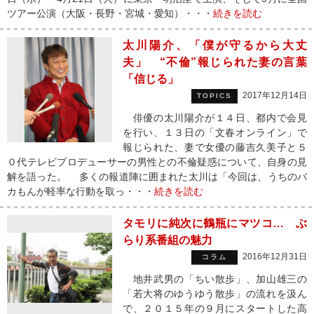
ツアー公演（大阪・長野・宮城・愛知）・・・
続きを読む
太川陽介、「僕が守るから大丈
夫」 “不倫”報じられた妻の言葉
「信じる」
2017年12月14日
TOPICS
俳優の太川陽介が１４日、都内で会見
を行い、１３日の「文春オンライン」で
報じられた、妻で女優の藤吉久美子と５
０代テレビプロデューサーの男性との不倫疑惑について、自身の見
解を語った。 多くの報道陣に囲まれた太川は「今回は、うちのバ
カもんが軽率な行動を取っ・・・
続きを読む
タモリに純次に鶴瓶にマツコ… ぶ
らり系番組の魅力
2016年12月31日
コラム
地井武男の「ちい散歩」、加山雄三の
「若大将のゆうゆう散歩」の流れを汲ん
で、２０１５年の９月にスタートした高