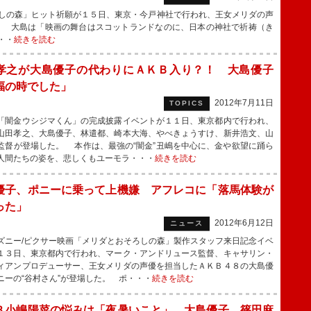
しの森」ヒット祈願が１５日、東京・今戸神社で行われ、王女メリダの声
。 大島は「映画の舞台はスコットランドなのに、日本の神社で祈祷（き
・・
続きを読む
孝之が大島優子の代わりにＡＫＢ入り？！ 大島優子
福の時でした」
2012年7月11日
TOPICS
闇金ウシジマくん」の完成披露イベントが１１日、東京都内で行われ、
山田孝之、大島優子、林遣都、崎本大海、やべきょうすけ、新井浩文、山
監督が登場した。 本作は、最強の“闇金”丑嶋を中心に、金や欲望に踊ら
人間たちの姿を、悲しくもユーモラ・・・
続きを読む
優子、ポニーに乗って上機嫌 アフレコに「落馬体験が
った」
2012年6月12日
ニュース
ニー/ピクサー映画「メリダとおそろしの森」製作スタッフ来日記念イベ
１３日、東京都内で行われ、マーク・アンドリュース監督、キャサリン・
ィアンプロデューサー、王女メリダの声優を担当したＡＫＢ４８の大島優
ニーの“谷村さん”が登場した。 ポ・・・
続きを読む
Ｂ小嶋陽菜の悩みは「夜暑いこと」 大島優子、篠田麻