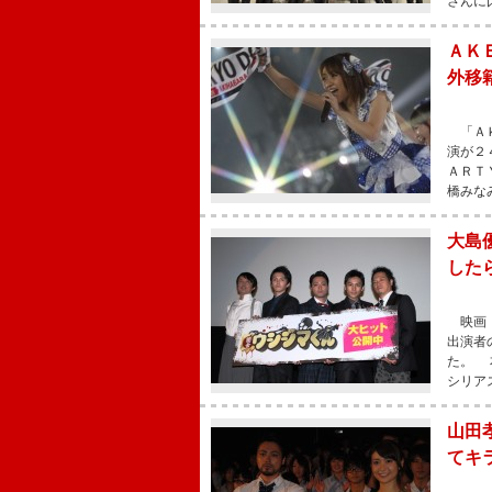
さんに
ＡＫ
外移
「ＡＫ
演が２
ＡＲＴ
橋みな
大島
した
映画「
出演者
た。 
シリア
山田
てキ