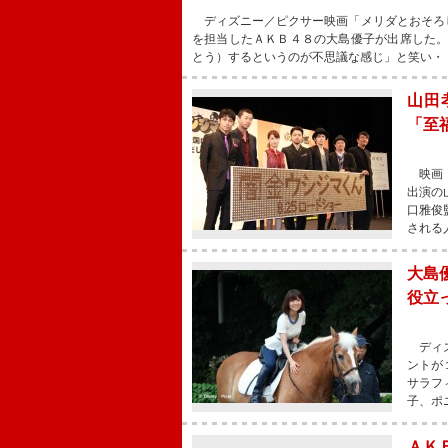
ディズニー／ピクサー映画「メリダとおそろ
を担当したＡＫＢ４８の大島優子が出席した
とう）するというのが不思議な感じ」と笑い・
山田
「至
映画「
出演の
口雅俊
される
大島
役立
ディズ
ントが
サラフ
子、ポ
ＡＫ