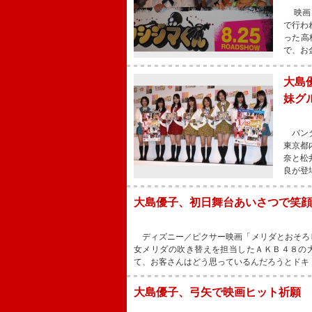
映画「
で行わ
った高
で、お
大島
妹グ
バンダ
東京都
奈と松
良が登
大島優子、初日舞台あいさつで笑顔
ディズニー／ピクサー映画「メリダとおそろ
女メリダの吹き替えを担当したＡＫＢ４８の
て、お客さんはどう思っているんだろうとドキ
大島優子、弓矢で映画ヒット祈願 