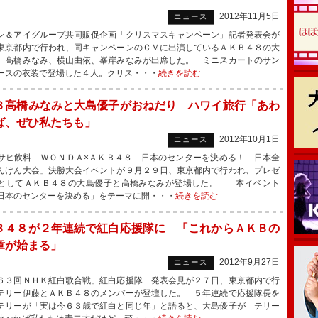
2012年11月5日
ニュース
＆アイグループ共同販促企画「クリスマスキャンペーン」記者発表会が
東京都内で行われ、同キャンペーンのＣＭに出演しているＡＫＢ４８の大
、高橋みなみ、横山由依、峯岸みなみが出席した。 ミニスカートのサン
ースの衣装で登場した４人。クリス・・・
続きを読む
Ｂ高橋みなみと大島優子がおねだり ハワイ旅行「あわ
ば、ぜひ私たちも」
2012年10月1日
ニュース
ヒ飲料 ＷＯＮＤＡ×ＡＫＢ４８ 日本のセンターを決める！ 日本全
んけん大会」決勝大会イベントが９月２９日、東京都内で行われ、プレゼ
としてＡＫＢ４８の大島優子と高橋みなみが登場した。 本イベント
日本のセンターを決める」をテーマに開・・・
続きを読む
Ｂ４８が２年連続で紅白応援隊に 「これからＡＫＢの
章が始まる」
2012年9月27日
ニュース
３回ＮＨＫ紅白歌合戦」紅白応援隊 発表会見が２７日、東京都内で行
テリー伊藤とＡＫＢ４８のメンバーが登壇した。 ５年連続で応援隊長を
テリーが「実は今６３歳で紅白と同じ年」と語ると、大島優子が「テリー