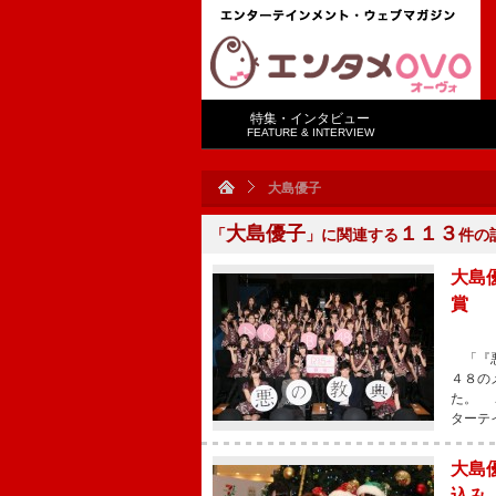
特集・インタビュー
FEATURE & INTERVIEW
大島優子
大島優子
１１３
「
」に関連する
件の
大島
賞
「『悪
４８の
た。 
ターテ
大島
込み