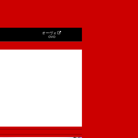
オーヴォ
OVO