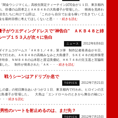
闇金ウシジマくん」高校生限定ティーチイン試写会が１１日、東京都内
れ、俳優の山田孝之とＡＫＢ４８の大島優子が登場した。 映画を見終わ
校生たちに向けて山田は、「これから自分でお金を稼いで生きていく上
金を最終目標に考えてほしくないと思・・・
続きを読む
優子がウエディングドレスで“神告白” ＡＫＢ４８と姉
ループ１５３人が次々に告白
2012年8月6日
ニュース
イナムコゲームス「ＡＫＢ１／４８」第３弾 制作記者発表会が６日、
内で行われ、ＡＫＢ４８の高橋みなみと大島優子、ＳＫＥ４８の松井珠理
井玲奈、ＮＭＢ４８の山本彩と渡辺美優紀、ＨＫＴ４８の兒玉遥と宮脇咲
場した。 制作が発表された「ＡＫ・・・
続きを読む
 戦うシーンはアドリブか息で
2012年7月21日
TOPICS
しの森」の初日舞台あいさつが２１日、東京都内で行われ、ヒロインの王
大島優子が登場した。 大島は「エンドロールのときから舞台の袖にい
・・・
続きを読む
男性のハートを射止めるのは、まだ先？
2012年7月15日
TOPICS