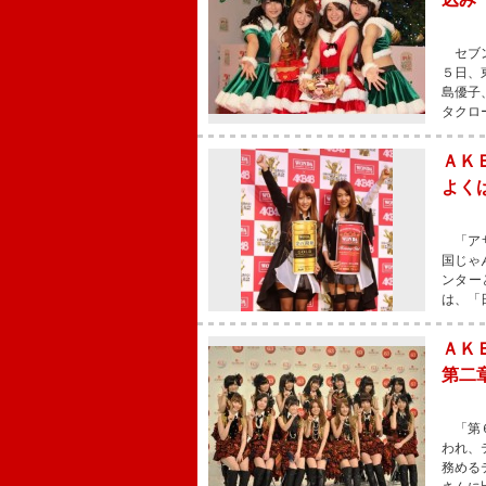
セブン
５日、
島優子
タクロ
ＡＫ
よく
「アサ
国じゃ
ンター
は、「
ＡＫ
第二
「第６
われ、
務める