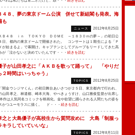
比べれば私たちは青二才だけど、頑・・・
続きを読む
Ｂ４８、夢の東京ドーム公演 併せて新組閣も発表。海
籍も
2012年8月25日
ニュース
Ｂ４８ ｉｎ ＴＯＫＹＯ ＤＯＭＥ ～１８３０ｍの夢～」の初日公
４日、都内の東京ドームで開催された。 コンサートは１期生による「Ｐ
Ｙが始まるよ」で幕開け。キャプテンとしてグループをリードしてきた高
みが「泣かないと決めていたんです・・・
続きを読む
優子が山田孝之に「ＡＫＢを歌って踊って」 「やりだ
ら２時間はいっちゃう」
2012年8月25日
TOPICS
闇金ウシジマくん」の初日舞台あいさつが２５日、東京都内で行われ、
の山田孝之、林遣都、崎本大海、やべきょうすけ、山口雅俊監督が出席し
本作は人気同名コミックを映画化。金や欲望に踊らされる人間たちの姿を
スかつユーモラスに描く。 ド・・・
続きを読む
孝之と大島優子が高校生から質問攻めに 大島「制服っ
ラキラしていていいな」
2012年8月11日
TOPICS