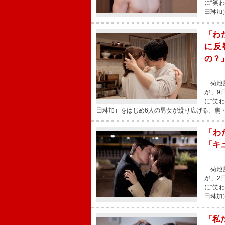
に“笑
田琳加
「わ
に反
の？
菊池風
が、9
に“笑
田琳加）をはじめ6人の男女が繰り広げる、焦
「わ
「キ
菊池風
が、2
に“笑
田琳加
「私