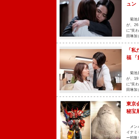
ュン
菊池風
が、2
に“笑
田琳加
「私
福 
菊池風
が、1
に“笑
田琳加
東京
秘宝
メンバ
イナミ
ー戦隊