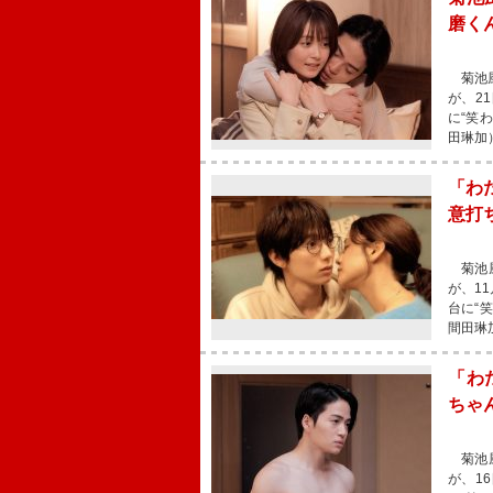
磨く
菊池風
が、2
に“笑
田琳加
「わ
意打
菊池風
が、1
台に“
間田琳
「わ
ちゃ
菊池風
が、1