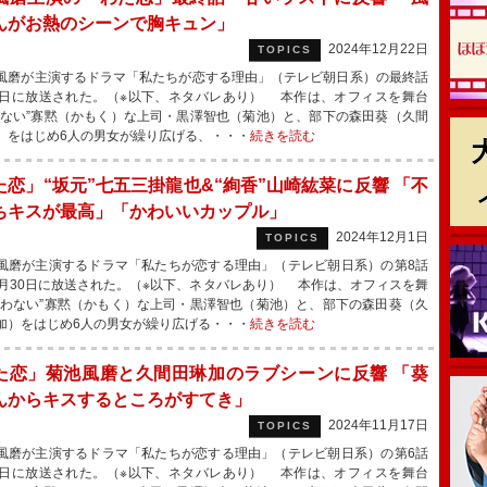
んがお熱のシーンで胸キュン」
2024年12月22日
TOPICS
磨が主演するドラマ「私たちが恋する理由」（テレビ朝日系）の最終話
1日に放送された。（※以下、ネタバレあり） 本作は、オフィスを舞台
わない”寡黙（かもく）な上司・黒澤智也（菊池）と、部下の森田葵（久間
）をはじめ6人の男女が繰り広げる、・・・
続きを読む
た恋」“坂元”七五三掛龍也&“絢香”山崎紘菜に反響 「不
ちキスが最高」「かわいいカップル」
2024年12月1日
TOPICS
磨が主演するドラマ「私たちが恋する理由」（テレビ朝日系）の第8話
1月30日に放送された。（※以下、ネタバレあり） 本作は、オフィスを舞
笑わない”寡黙（かもく）な上司・黒澤智也（菊池）と、部下の森田葵（久
加）をはじめ6人の男女が繰り広げる・・・
続きを読む
た恋」菊池風磨と久間田琳加のラブシーンに反響 「葵
んからキスするところがすてき」
2024年11月17日
TOPICS
磨が主演するドラマ「私たちが恋する理由」（テレビ朝日系）の第6話
6日に放送された。（※以下、ネタバレあり） 本作は、オフィスを舞台