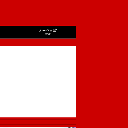
オーヴォ
OVO