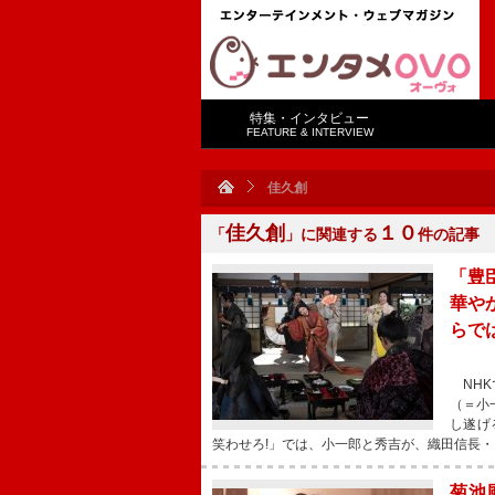
特集・インタビュー
FEATURE & INTERVIEW
佳久創
佳久創
１０
「
」に関連する
件の記事
「豊
華や
らで
NHK
（＝小
し遂げ
笑わせろ!」では、小一郎と秀吉が、織田信長・
菊池