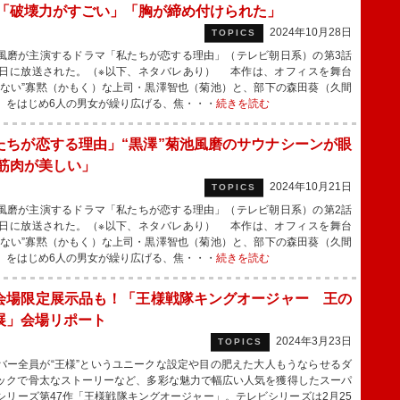
 「破壊力がすごい」「胸が締め付けられた」
2024年10月28日
TOPICS
磨が主演するドラマ「私たちが恋する理由」（テレビ朝日系）の第3話
6日に放送された。（※以下、ネタバレあり） 本作は、オフィスを舞台
わない”寡黙（かもく）な上司・黒澤智也（菊池）と、部下の森田葵（久間
）をはじめ6人の男女が繰り広げる、焦・・・
続きを読む
たちが恋する理由」“黒澤”菊池風磨のサウナシーンが眼
「筋肉が美しい」
2024年10月21日
TOPICS
磨が主演するドラマ「私たちが恋する理由」（テレビ朝日系）の第2話
9日に放送された。（※以下、ネタバレあり） 本作は、オフィスを舞台
わない”寡黙（かもく）な上司・黒澤智也（菊池）と、部下の森田葵（久間
）をはじめ6人の男女が繰り広げる、焦・・・
続きを読む
会場限定展示品も！「王様戦隊キングオージャー 王の
展」会場リポート
2024年3月23日
TOPICS
ー全員が“王様”というユニークな設定や目の肥えた大人もうならせるダ
ックで骨太なストーリーなど、多彩な魅力で幅広い人気を獲得したスーパ
シリーズ第47作「王様戦隊キングオージャー」。テレビシリーズは2月25