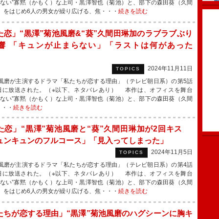
わない”寡黙（かもく）な上司・黒澤智也（菊池）と、部下の森田葵（久間
）をはじめ6人の男女が繰り広げる、焦・・・
続きを読む
た恋」“黒澤”菊池風磨&“葵”久間田琳加のラブラブぶり
響 「キュンが止まらない」「ラストは何があった
」
2024年11月11日
TOPICS
磨が主演するドラマ「私たちが恋する理由」（テレビ朝日系）の第5話
日に放送された。（※以下、ネタバレあり） 本作は、オフィスを舞台
わない”寡黙（かもく）な上司・黒澤智也（菊池）と、部下の森田葵（久間
・・・
続きを読む
た恋」“黒澤”菊池風磨と“葵”久間田琳加が2回キス
ュンキュンのフルコース」「見入ってしまった」
2024年11月5日
TOPICS
磨が主演するドラマ「私たちが恋する理由」（テレビ朝日系）の第4話
日に放送された。（※以下、ネタバレあり） 本作は、オフィスを舞台
わない”寡黙（かもく）な上司・黒澤智也（菊池）と、部下の森田葵（久間
）をはじめ6人の男女が繰り広げる、焦・・・
続きを読む
たちが恋する理由」“黒澤”菊池風磨のハグシーンに胸キ