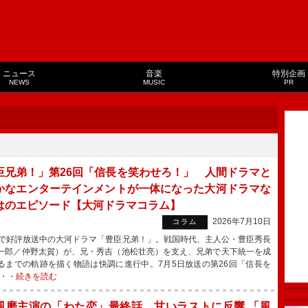
ニュース
音楽
特別企画
NEWS
MUSIC
PR
臣兄弟！」第26回「信長を笑わせろ！」 人間ドラマと
かなエンターテインメントが一体になった大河ドラマな
はのエピソード【大河ドラマコラム】
2026年7月10日
コラム
で好評放送中の大河ドラマ「豊臣兄弟！」。戦国時代、主人公・豊臣秀長
一郎／仲野太賀）が、兄・秀吉（池松壮亮）を支え、兄弟で天下統一を成
るまでの軌跡を描く物語は快調に進行中。7月5日放送の第26回「信長を
・・
続きを読む
風磨主演の「わた恋」最終話 甘いラストに反響 「風