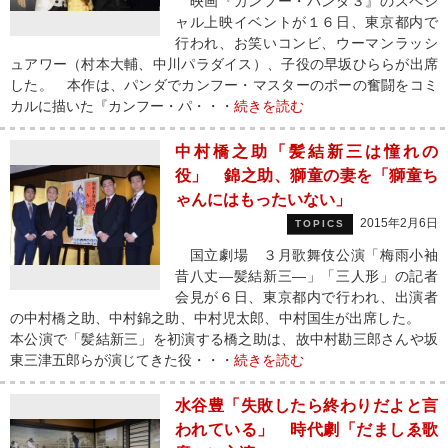
映画『カンフー・パンダ３』のスペシ
ャル上映イベントが１６日、東京都内で
行われ、お笑いコンビ、ウーマンラッシ
ュアワー（村本大輔、中川パラダイス）、子役の早坂ひららが出席
した。 本作は、パンダでカンフー・マスターのポーの奮闘をコミ
カルに描いた『カンフー・パ・・・
続きを読む
中村橋之助「髪結新三は憧れの
役」 錦之助、獅童の妻を「獅童ち
ゃんにはもったいない」
2015年2月6日
TOPICS
国立劇場 ３月歌舞伎公演「梅雨小袖
昔八丈―髪結新三―」「三人形」の記者
会見が６日、東京都内で行われ、出演者
の中村橋之助、中村錦之助、中村児太郎、中村国生が出席した。
本公演で「髪結新三」を初演する橋之助は、故中村勘三郎さんや坂
東三津五郎らが演じてきた役・・・
続きを読む
水谷豊「失敗したら終わりだよと言
われている」 時代劇「だましゑ歌