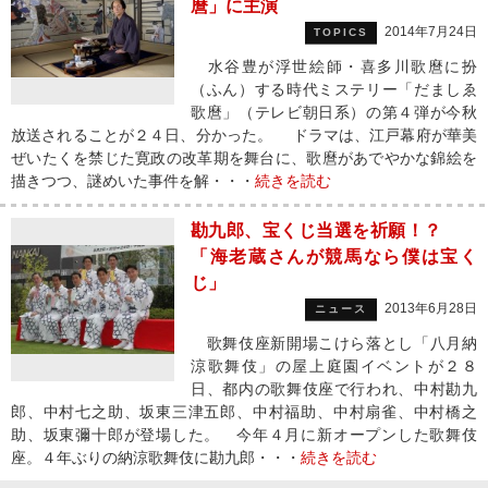
麿」に主演
2014年7月24日
TOPICS
水谷豊が浮世絵師・喜多川歌麿に扮
（ふん）する時代ミステリー「だましゑ
歌麿」（テレビ朝日系）の第４弾が今秋
放送されることが２４日、分かった。 ドラマは、江戸幕府が華美
ぜいたくを禁じた寛政の改革期を舞台に、歌麿があでやかな錦絵を
描きつつ、謎めいた事件を解・・・
続きを読む
勘九郎、宝くじ当選を祈願！？
「海老蔵さんが競馬なら僕は宝く
じ」
2013年6月28日
ニュース
歌舞伎座新開場こけら落とし「八月納
涼歌舞伎」の屋上庭園イベントが２８
日、都内の歌舞伎座で行われ、中村勘九
郎、中村七之助、坂東三津五郎、中村福助、中村扇雀、中村橋之
助、坂東彌十郎が登場した。 今年４月に新オープンした歌舞伎
座。４年ぶりの納涼歌舞伎に勘九郎・・・
続きを読む