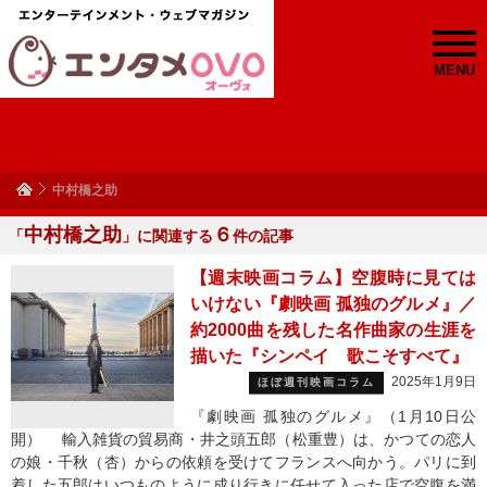
MENU
中村橋之助
中村橋之助
６
「
」に関連する
件の記事
【週末映画コラム】空腹時に見ては
いけない『劇映画 孤独のグルメ』／
約2000曲を残した名作曲家の生涯を
描いた『シンペイ 歌こそすべて』
2025年1月9日
ほぼ週刊映画コラム
『劇映画 孤独のグルメ』（1月10日公
開） 輸入雑貨の貿易商・井之頭五郎（松重豊）は、かつての恋人
の娘・千秋（杏）からの依頼を受けてフランスへ向かう。パリに到
着した五郎はいつものように成り行きに任せて入った店で空腹を満