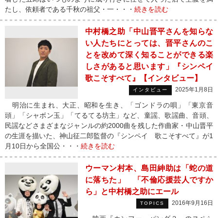
たし、依頼者である千秋の祖父・一・・・
続きを読む
中村橋之助「中山晋平さんを知らな
い人たちにとっては、晋平さんのこ
とを改めて深く知ることができる楽
しさがあると思います」『シンペイ
歌こそすべて』【インタビュー】
2025年1月8日
インタビュー
明治に生まれ、大正、昭和を生き、「ゴンドラの唄」「東京音
頭」「シャボン玉」「てるてる坊主」など、童謡、歌謡曲、音頭、
民謡などさまざまなジャンルの約2000曲を残した作曲家・中山晋平
の生涯を描いた、神山征二郎監督の『シンペイ 歌こそすべて』が1
月10日から全国公・・・
続きを読む
ウーマン村本、島田紳助は「蛇の道
に落ちた」 「不倫応援芸人ですか
ら」と中村橋之助にエール
2016年9月16日
TOPICS