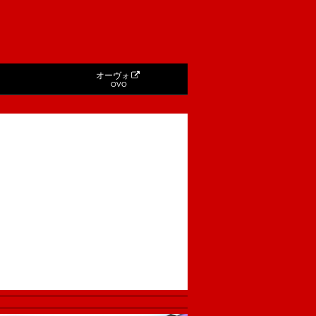
オーヴォ
OVO