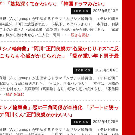
グ” 「嫉妬深くてかわいい」「韓国ドラマみたい」
2025年5月13日
TOPICS
規（Aぇ! group）が主演するドラマ「ムサシノ輪舞曲」（テレビ朝日
第4話が、10日に放送された。（※以下、ネタバレあり） 本作は、お隣
歳年上のお姉さん・武蔵原環（高梨臨）を幼い頃から思い続けるも、「家族
弟」枠から抜け出せない主人公・阿川・・・
続きを読む
サシノ輪舞曲」“阿川”正門良規の“心臓かじりキス”に反
「こちらも心臓がかじられた」「愛が重い年下男子最
2025年5月6日
TOPICS
規（Aぇ! group）が主演するドラマ「ムサシノ輪舞曲」（テレビ朝日
第3話が、3日に放送された。（※以下、ネタバレあり） 本作は、お隣の
年上のお姉さん・武蔵原環（高梨臨）を幼い頃から思い続けるも、「家族同
・・
続きを読む
サシノ輪舞曲」恋の三角関係が本格化 「デートに誘っ
の“阿川くん”正門良規がかわいい」
2025年4月28日
TOPICS
規（Aぇ! group）が主演するドラマ「ムサシノ輪舞曲」（テレビ朝日