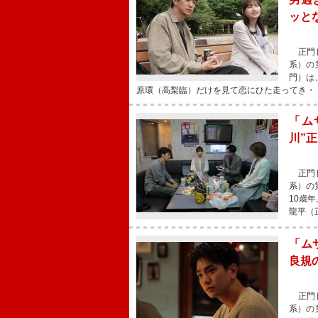
ッと
正門良
系）の
門）は
原環（高梨臨）だけを見て恋にひた走ってき・
「ム
川”
正門良
系）の
10歳
龍平（
「ム
良規
正門良
系）の