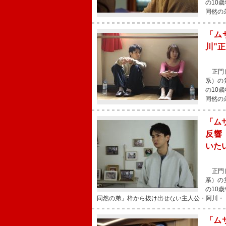
の10
同然の
「ム
川”
正門良
系）の
の10
同然の
「ム
反響
いた
正門良
系）の
の10
同然の弟」枠から抜け出せない主人公・阿川・
「ム