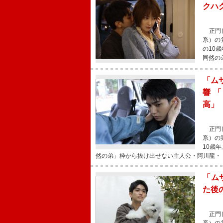
クハ
正門良
系）の
の10
同然の
「ム
響 
高」
正門良
系）の
10歳
然の弟」枠から抜け出せない主人公・阿川龍・
「ム
た後
正門良