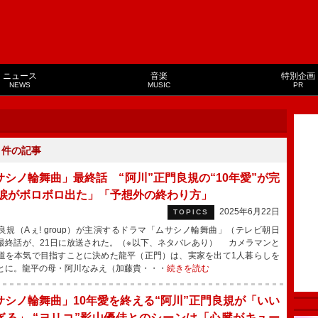
ニュース
音楽
特別企画
NEWS
MUSIC
PR
０
件の記事
サシノ輪舞曲」最終話 “阿川”正門良規の“10年愛”が完
「涙がボロボロ出た」「予想外の終わり方」
2025年6月22日
TOPICS
規（Aぇ! group）が主演するドラマ「ムサシノ輪舞曲」（テレビ朝日
最終話が、21日に放送された。（※以下、ネタバレあり） カメラマンと
道を本気で目指すことに決めた龍平（正門）は、実家を出て1人暮らしを
とに。龍平の母・阿川なみえ（加藤貴・・・
続きを読む
サシノ輪舞曲」10年愛を終える“阿川”正門良規が「いい
ぎる」 “ヨリコ”影山優佳とのシーンは「心臓がキュー