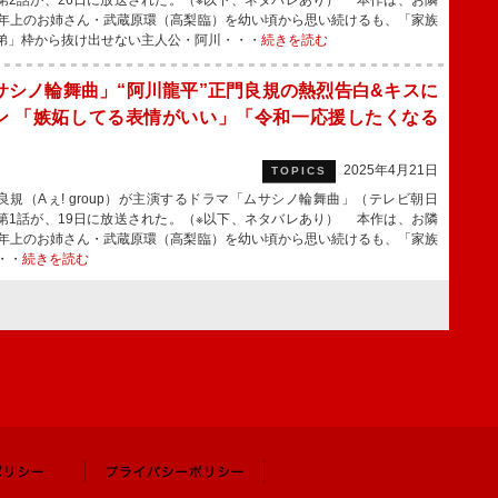
第2話が、26日に放送された。（※以下、ネタバレあり） 本作は、お隣
歳年上のお姉さん・武蔵原環（高梨臨）を幼い頃から思い続けるも、「家族
弟」枠から抜け出せない主人公・阿川・・・
続きを読む
サシノ輪舞曲」“阿川龍平”正門良規の熱烈告白&キスに
ン 「嫉妬してる表情がいい」「令和一応援したくなる
2025年4月21日
TOPICS
規（Aぇ! group）が主演するドラマ「ムサシノ輪舞曲」（テレビ朝日
第1話が、19日に放送された。（※以下、ネタバレあり） 本作は、お隣
歳年上のお姉さん・武蔵原環（高梨臨）を幼い頃から思い続けるも、「家族
・・
続きを読む