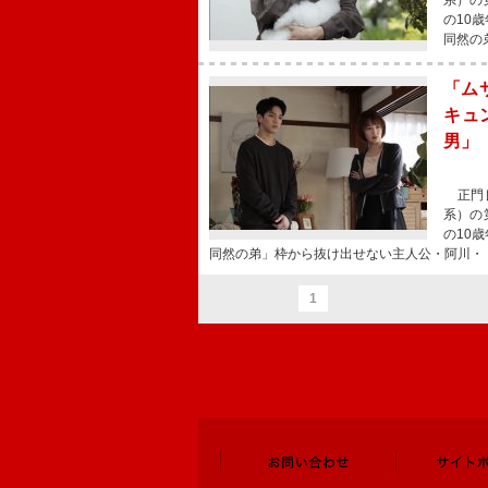
系）の
の10
同然の
「ム
キュ
男」
正門良
系）の
の10
同然の弟」枠から抜け出せない主人公・阿川・
1