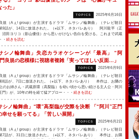
なった」
2025年6月16日
TOPICS
規（Aぇ! group）が主演するドラマ「ムサシノ輪舞曲」（テレビ朝日
第9話が、14日に放送された。（※以下、ネタバレあり） 阿川龍平（正
、沼田ヨリコ（影山優佳）から思いがけない告白を受ける。これまで武蔵
・・
続きを読む
サシノ輪舞曲」失恋カラオケシーンが「最高」 “阿
正門良規の恋模様に視聴者複雑「実ってほしい反面…」
2025年6月9日
TOPICS
規（Aぇ! group）が主演するドラマ「ムサシノ輪舞曲」（テレビ朝日
第8話が、7日に放送された。（※以下、ネタバレあり） 本作は、お隣の
年上のお姉さん・武蔵原環（高梨臨）を幼い頃から思い続ける主人公・阿川
正門）が、10年の時を経て猛アプロー・・・
続きを読む
サシノ輪舞曲」“環”高梨臨が交際を決断 「“阿川”正門
の幸せを願ってる」「苦しい展開」
2025年6月2日
TOPICS
規（Aぇ! group）が主演するドラマ「ムサシノ輪舞曲」（テレビ朝日
第7話が、31日に放送された。（※以下、ネタバレあり） 本作は、お隣