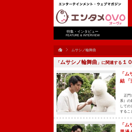
特集・インタビュー
FEATURE & INTERVIEW
ムサシノ輪舞曲
ムサシノ輪舞曲
１
「
」に関連する
「ム
結 
正門良
系）の
しての
するこ
「ム
男過