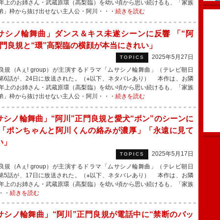
歳年上のお姉さん・武蔵原環（高梨臨）を幼い頃から思い続けるも、「家族
弟」枠から抜け出せない主人公・阿川・・・
続きを読む
サシノ輪舞曲」ダンス＆キス未遂シーンに反響 「“阿
正門良規と“環”高梨臨の横顔が本当にきれい」
2025年5月27日
TOPICS
規（Aぇ! group）が主演するドラマ「ムサシノ輪舞曲」（テレビ朝日
第6話が、24日に放送された。（※以下、ネタバレあり） 本作は、お隣
歳年上のお姉さん・武蔵原環（高梨臨）を幼い頃から思い続けるも、「家族
弟」枠から抜け出せない主人公・阿川・・・
続きを読む
サシノ輪舞曲」“阿川”正門良規と愛犬“ポン”のシーンに
 「ポンちゃんと阿川くんの絡みが濃厚」「永遠に見て
い」
2025年5月17日
TOPICS
規（Aぇ! group）が主演するドラマ「ムサシノ輪舞曲」（テレビ朝日
第5話が、17日に放送された。（※以下、ネタバレあり） 本作は、お隣
歳年上のお姉さん・武蔵原環（高梨臨）を幼い頃から思い続けるも、「家族
・・
続きを読む
サシノ輪舞曲」“阿川”正門良規が電話中に“禁断のバッ